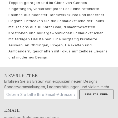
Nature
Teppich getragen und im Glanz von Cannes
Winter Frost
eingefangen, verkörpert jeder Look eine raffinierte
Lotus Pavé
Balance aus höchster Handwerkskunst und moderner
Celebration
Eleganz. Entdecken Sie die Schmuckstücke der Looks
Love Bands
mit Designs aus 18 Karat Gold, diamantbesetzten
Forever Love
Kreationen und außergewöhnlichen Schmuckstücken
Love Rings
mit farbigen Edelsteinen. Eine sorgfältig kuratierte
The Ring
Auswahl an Ohrringen, Ringen, Halsketten und
Guidance
Armbändern, geschaffen mit Fokus auf zeitlose Eleganz
Verlobungs- & Hochzeitsberatung
und modernes Design.
Der diamant-leitfaden
Größenleitfaden
NEWSLETTER
Geschenke
Erfahren Sie als Erste/r von exquisiten neuen Designs,
Images_Gifts
Sonderveranstaltungen, Ladeneröffnungen und vielem mehr.
Ereignis
REGISTRIEREN
Abschluss
Jahr des Pferdes
Jubiläum
EMAIL
Geburtstag
webshop@olelynggaard.com