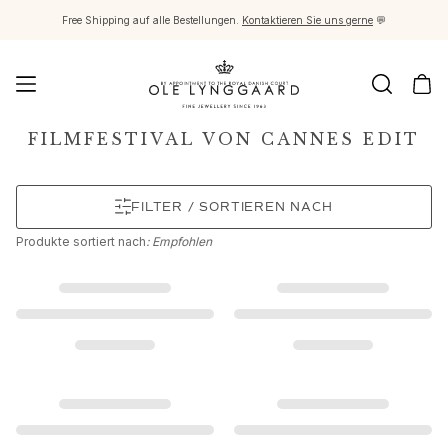
Free Shipping auf alle Bestellungen.
Kontaktieren Sie uns gerne
💬
Schmuck
FILMFESTIVAL VON CANNES EDIT
Images_Fine Jewellery
Kategorien
FILTER / SORTIEREN NACH
Ringe
Anhänger
Produkte
sortiert nach
: Empfohlen
Halsketten
Ohrringpaare
Ohrring-Einzelstücke
Ohrring Anhänger
Armbänder
Charmanhänger
Broschen
Edelsteinketten & Kugelverschlüsse