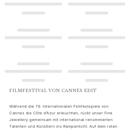
Goldohrringe für Frauen
Goldarmbänder für Frauen
Goldhalsketten für Frauen
Goldanhänger für Frauen
Verlobung & Hochzeit
Images_Wedding and engagment
Verlobung
Verlobungsringe für Sie
Verlobungsringe für Ihn
Hochzeit
Eheringe für Sie
Eheringe für Ihn
Hochzeitsschmuck für Sie
FILMFESTIVAL VON CANNES EDIT
Hochzeitsschmuck für Ihn
Morning gifts für Sie
Während die 79. Internationalen Filmfestspiele von
Morning gifts für Ihn
Cannes die Côte d’Azur erleuchten, rückt unser Fine
Kollektionen
Jewellery gemeinsam mit international renommierten
Solitaire
Talenten und Künstlern ins Rampenlicht. Auf dem roten