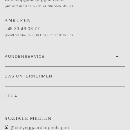
Geburt
(Antwort innerhalb von 24 Stunden Mo-Fr)
Weihnachten
Valentinstag
ANRUFEN
Muttertag
+45 39 46 03 77
Vatertag
(Geöffnet Mo-Do 9-16 Uhr und Fr 9-15 Uhr)
Passion
Tiere
Farben
+
KUNDENSERVICE
Blumen
Natur
Ozean
+
DAS UNTERNEHMEN
Romantik
Symbole
Entdecken
+
LEGAL
Neuheiten
Die beliebtesten Geschenke
Ikonische Einführungen
SOZIALE MEDIEN
Der Schmuck | A Place for Dreams
@olelynggaardcopenhagen
Ruud Hochzeitsschmuck