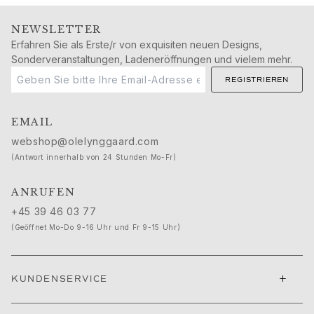
Michel
Life
NEWSLETTER
Nature
Erfahren Sie als Erste/r von exquisiten neuen Designs,
Forever Love
Sonderveranstaltungen, Ladeneröffnungen und vielem mehr.
Love rings
REGISTRIEREN
The Ring
Material
Gold
EMAIL
Weißgold
webshop@olelynggaard.com
Roségold
(Antwort innerhalb von 24 Stunden Mo-Fr)
Silber
Leder
ANRUFEN
Goldringe für Männer
+45 39 46 03 77
Weißgoldringe für Männer
(Geöffnet Mo-Do 9-16 Uhr und Fr 9-15 Uhr)
Goldarmbänder für Männer
Goldhalsketten für Männer
Goldbroschen für Männer
+
KUNDENSERVICE
Hochkarätige Juwelierkunst
Build & Combine