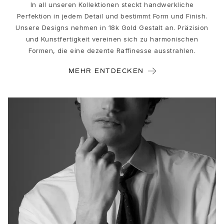
Love Bands
In all unseren Kollektionen steckt handwerkliche
Perfektion in jedem Detail und bestimmt Form und Finish.
Under the Sea
Unsere Designs nehmen in 18k Gold Gestalt an. Präzision
Wild Rose
und Kunstfertigkeit vereinen sich zu harmonischen
Funky Stars
Formen, die eine dezente Raffinesse ausstrahlen.
Hearts
Images_Collections
MEHR ENTDECKEN
ALLE KOLLEKTIONEN
Materialen
Gold
Weißgold
Roségold
Silber
Diamanten
Diamonds pavé
Edelstein
Perlen
Leder
Seide
Goldringe für Frauen