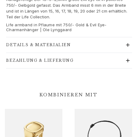
Goldohrringe für Frauen
750/- Gelbgold gefasst. Das Armband misst 6 mm in der Breite
und ist in Längen von 15, 16, 17, 18, 19, 20 oder 21 cm erhältlich.
Goldarmbänder für Frauen
Teil der Life Collection.
Goldhalsketten für Frauen
Life armband in Pflaume mit 750/- Gold & Evil Eye-
Goldanhänger für Frauen
Charmanhänger | Ole Lynggaard
Verlobung & Hochzeit
Images_Wedding and engagment
DETAILS & MATERIALIEN
Verlobung
Verlobungsringe für Sie
BEZAHLUNG & LIEFERUNG
Verlobungsringe für Ihn
Hochzeit
Eheringe für Sie
Eheringe für Ihn
Hochzeitsschmuck für Sie
KOMBINIEREN MIT
Hochzeitsschmuck für Ihn
Morning gifts für Sie
Morning gifts für Ihn
Kollektionen
Solitaire