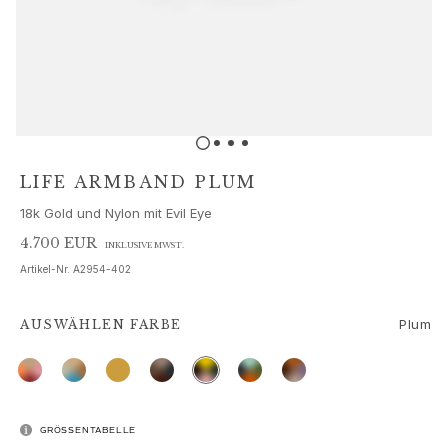
Schmucksets
Accessoires
NEUHEITEN
BESTSELLER
HOCHKARÄTIGE JUWELIERKUNST
Kollektionen
Elephant
Shooting Stars
LIFE ARMBAND PLUM
Nature
18k Gold und Nylon mit Evil Eye
Lotus
Bird Family
4.700 EUR
INKLUSIVE MWST.
Life
Artikel-Nr.
A2954-402
Horse
Forest
Plum
AUSWÄHLEN
FARBE
Leaves
BoHo
Snakes
Young Fish
Love
GRÖSSENTABELLE