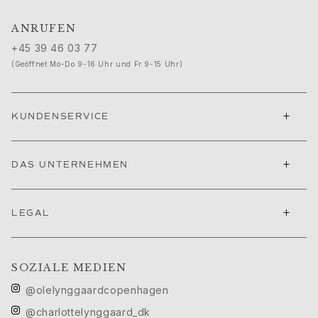
Filmfestival von Cannes edit
ANRUFEN
Sculpted Silhouettes edit
Geschenke zum Personalisieren
+45 39 46 03 77
Geschenke in Silber
(Geöffnet Mo-Do 9-16 Uhr und Fr 9-15 Uhr)
Geschenke für Sie
Geschenke für Ihn
Für Ihn
+
KUNDENSERVICE
Images_For Him
Kategorien
+
Ringe
DAS UNTERNEHMEN
Armbänder
Halsketten
+
LEGAL
Manschettenknöpfe
Anhänger
Broschen
SOZIALE MEDIEN
Schlüsselanhänger
Kollektionen
@olelynggaardcopenhagen
Julius
@charlottelynggaard_dk