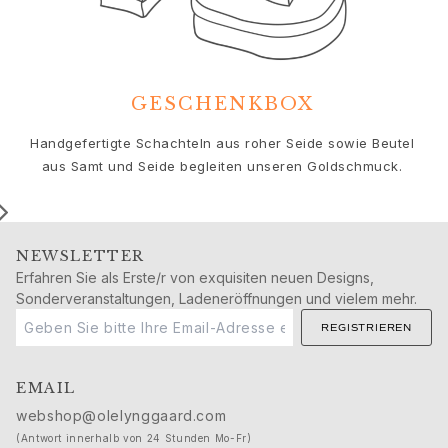
Geburt
Weihnachten
Valentinstag
Muttertag
GESCHENKBOX
Vatertag
Passion
Handgefertigte Schachteln aus roher Seide sowie Beutel
Tiere
aus Samt und Seide begleiten unseren Goldschmuck.
Farben
Blumen
Natur
Ozean
NEWSLETTER
Romantik
Erfahren Sie als Erste/r von exquisiten neuen Designs,
Symbole
Sonderveranstaltungen, Ladeneröffnungen und vielem mehr.
Entdecken
REGISTRIEREN
Neuheiten
Die beliebtesten Geschenke
EMAIL
Ikonische Einführungen
webshop@olelynggaard.com
Der Schmuck | A Place for Dreams
(Antwort innerhalb von 24 Stunden Mo-Fr)
Ruud Hochzeitsschmuck