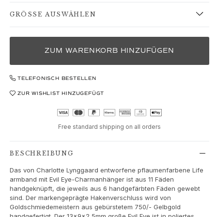
Love Bands
GRÖSSE AUSWÄHLEN
Under the Sea
Wild Rose
Funky Stars
ZUM WARENKORB HINZUFÜGEN
Hearts
Images_Collections
ALLE KOLLEKTIONEN
TELEFONISCH BESTELLEN
Materialen
ZUR WISHLIST HINZUGEFÜGT
Gold
Weißgold
Roségold
Free standard shipping on all orders
Silber
Diamanten
BESCHREIBUNG
Diamonds pavé
Edelstein
Das von Charlotte Lynggaard entworfene pflaumenfarbene Life
Perlen
armband mit Evil Eye-Charmanhänger ist aus 11 Fäden
handgeknüpft, die jeweils aus 6 handgefärbten Fäden gewebt
Leder
sind. Der markengeprägte Hakenverschluss wird von
Seide
Goldschmiedemeistern aus gebürstetem 750/- Gelbgold
Goldringe für Frauen
handgefertigt. Der 13x9x2,5mm große Evil Eye ist in poliertes