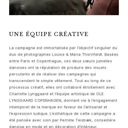
Cadeaux de naissance
Noël
Saint-Valentin
Fête des mères
Fête des pères
UNE ÉQUIPE CRÉATIVE
Passion
Animaux
La campagne est immortalisée par l’objectif singulier du
Couleurs
duo de photographes Louise & Maria Thornfeldt. Basées
Fleurs
entre Paris et Copenhague, ces deux sœurs jumelles
Nature
danoises ont la réputation de produire des visuels
Océan
percutants et de réaliser des campagnes qui
Romance
transcendent le simple vêtement. Tout au long de ce
Symboles
processus créatif, elles ont collaboré étroitement avec
Découvrez
Charlotte Lynggaard et l’équipe artistique de OLE
Nouveautés
LYNGGAARD COPENHAGEN, donnant vie à l’engagement
Cadeaux populaires
intemporel de la marque en faveur de l’artisanat et
Présentations emblématiques
l’expression ludique. L’esthétique de cette campagne a
Les bijoux | A Place for Dreams
été pensée avec soin par Pernille Teisbæk, conseillère
Les bijoux de mariage de Ruud
danoise en mode et en décoration d’intérieur.