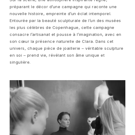
Michel
préparant le décor d’une campagne qui raconte une
Life
nouvelle histoire, empreinte d’un éclat intemporel.
Nature
Entourée par la beauté sculpturale de l’un des musées
Forever Love
les plus célèbres de Copenhague, cette campagne
Love rings
consacre l’artisanat et pousse à l’imagination, avec en
The Ring
son cœur la présence naturelle de Clara. Dans cet
Matériel
univers, chaque pièce de joaillerie – véritable sculpture
Or
en soi – prend vie, révélant son âme unique et
Or blanc
singulière.
Or rose
Argent
Cuir
Bagues en or pour hommes
Bagues en or blanc pour hommes
Bracelets en or pour hommes
Colliers en or pour hommes
Broches en or pour hommes
Haute Joaillerie
Build & Combine