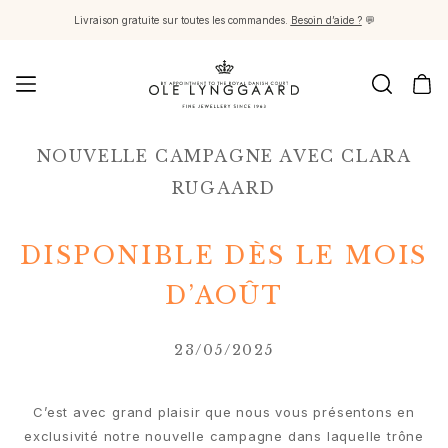
Livraison gratuite sur toutes les commandes.
Besoin d’aide ?
💬
Joaillerie
NOUVELLE CAMPAGNE AVEC CLARA
Images_Fine Jewellery
Catégories
RUGAARD
Bagues
Pendentifs
DISPONIBLE DÈS LE MOIS
Colliers
Boucles d'oreilles paires
D’AOÛT
Boucles d'oreilles simples
Pendants d'oreilles
23/05/2025
Bracelets
Charms
Broches
C’est avec grand plaisir que nous vous présentons en
Fermoirs et Colliers de perle
exclusivité notre nouvelle campagne dans laquelle trône