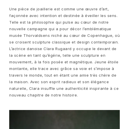
Love Bands
Une pièce de joaillerie est comme une œuvre d’art,
Under the Sea
façonnée avec intention et destinée à éveiller les sens.
Wild Rose
Telle est la philosophie qui pulse au cœur de notre
Funky Stars
nouvelle campagne qui a pour décor l’emblématique
Hearts
musée Thorvaldsens niché au cœur de Copenhague, où
Images_Collections
se croisent sculpture classique et design contemporain.
VOIR TOUTES LES COLLECTIONS
L’actrice danoise Clara Rugaard y occupe le devant de
Matériel
la scène en tant qu’égérie, telle une sculpture en
Or
mouvement, à la fois posée et magnétique. Jeune étoile
Or blanc
montante, elle trace avec grâce sa voie et s’impose à
Or rose
travers le monde, tout en étant une amie très chère de
Argent
la maison. Avec son esprit radieux et son élégance
Diamants
naturelle, Clara insuffle une authenticité inspirante à ce
Diamonds pavé
nouveau chapitre de notre histoire.
Pierres précieuses
Perles
Cuir
Soie
Bagues en or pour femme