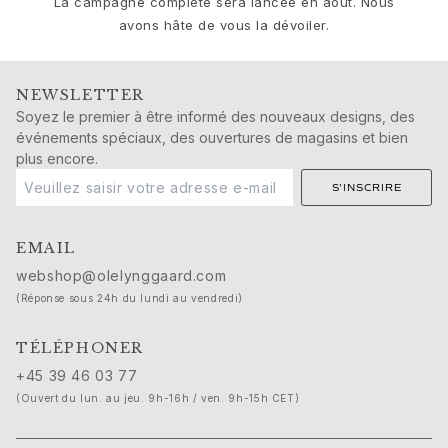
A cinematic love story
La campagne complète sera lancée en août. Nous
Dans les coulisses de Sculpted Silhouettes
avons hâte de vous la dévoiler.
Four takes on the sunlit season
VOIR TOUS
NEWSLETTER
Ole Lynggaard Apartment
Soyez le premier à être informé des nouveaux designs, des
Bienvenue
événements spéciaux, des ouvertures de magasins et bien
L'appartement
plus encore.
Social Space
S'INSCRIRE
La zone
Booking
Mon Compte
EMAIL
Wishlist
webshop@olelynggaard.com
Nos Boutiques
(Réponse sous 24h du lundi au vendredi)
Prendre Rendez-Vous
Service Client
TÉLÉPHONER
+45 39 46 03 77
(Ouvert du lun. au jeu. 9h-16h / ven. 9h-15h CET)