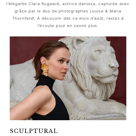
Parures de bijoux
l’élégante Clara Rugaard, actrice danoise, capturée avec
Accessoires
grâce par le duo de photographes Louise & Maria
NOUVEAUTÉS
Thornfeldt. À découvrir dès ce mois d’août, restez à
MEILLEURES VENTES
l’écoute pour en savoir plus.
HAUTE JOAILLERIE
Collections
Elephant
Shooting Stars
Nature
Lotus
Bird Family
Life
Horse
Forest
Leaves
BoHo
Snakes
Young Fish
SCULPTURAL
Love