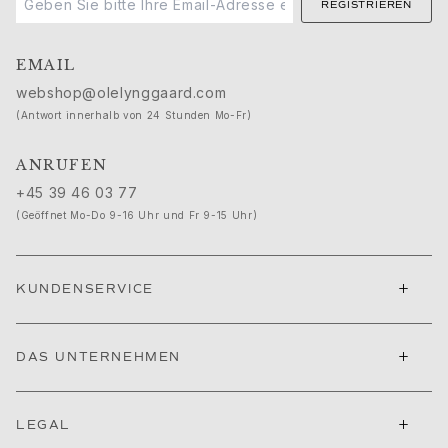
Nature
REGISTRIEREN
Winter Frost
Lotus Pavé
EMAIL
Celebration
webshop@olelynggaard.com
Love Bands
(Antwort innerhalb von 24 Stunden Mo-Fr)
Forever Love
Love Rings
ANRUFEN
The Ring
+45 39 46 03 77
Guidance
Verlobungs- & Hochzeitsberatung
(Geöffnet Mo-Do 9-16 Uhr und Fr 9-15 Uhr)
Der diamant-leitfaden
Größenleitfaden
+
Geschenke
KUNDENSERVICE
Images_Gifts
Ereignis
+
DAS UNTERNEHMEN
Abschluss
Jahr des Pferdes
Jubiläum
+
LEGAL
Geburtstag