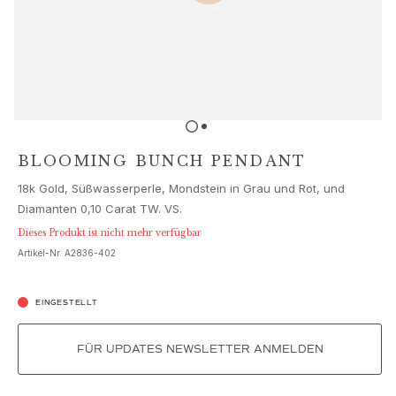
Schmucksets
Accessoires
NEUHEITEN
BESTSELLER
HOCHKARÄTIGE JUWELIERKUNST
Kollektionen
Elephant
Shooting Stars
BLOOMING BUNCH PENDANT
Nature
18k Gold, Süßwasserperle, Mondstein in Grau und Rot, und
Lotus
Diamanten 0,10 Carat TW. VS.
Bird Family
Life
Dieses Produkt ist nicht mehr verfügbar
Artikel-Nr.
A2836-402
Horse
Forest
Leaves
EINGESTELLT
BoHo
Snakes
FÜR UPDATES NEWSLETTER ANMELDEN
Young Fish
Love