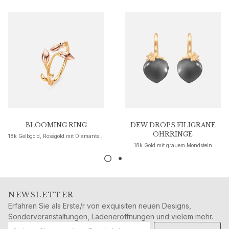
Goldohrringe für Frauen
Goldarmbänder für Frauen
Goldhalsketten für Frauen
Goldanhänger für Frauen
Verlobung & Hochzeit
Images_Wedding and engagment
Verlobung
Verlobungsringe für Sie
Verlobungsringe für Ihn
Hochzeit
BLOOMING RING
DEW DROPS FILIGRANE
Eheringe für Sie
OHRRINGE
18k Gelbgold, Roségold mit Diamanten 0,01 carat TW. VS.
Eheringe für Ihn
18k Gold mit grauem Mondstein
Hochzeitsschmuck für Sie
Hochzeitsschmuck für Ihn
Morning gifts für Sie
Morning gifts für Ihn
NEWSLETTER
Kollektionen
Erfahren Sie als Erste/r von exquisiten neuen Designs,
Sonderveranstaltungen, Ladeneröffnungen und vielem mehr.
Solitaire