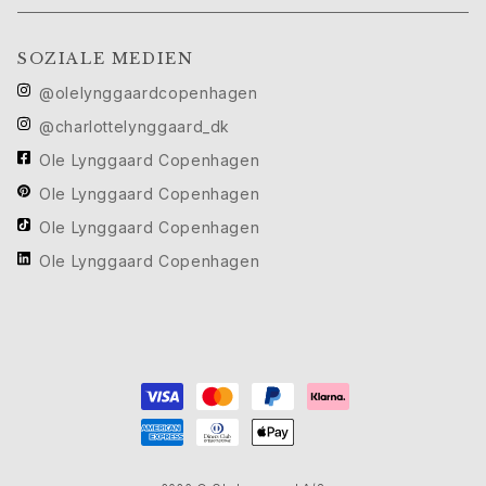
Geburt
Weihnachten
SOZIALE MEDIEN
Valentinstag
Muttertag
@olelynggaardcopenhagen
Vatertag
@charlottelynggaard_dk
Passion
Ole Lynggaard Copenhagen
Tiere
Farben
Ole Lynggaard Copenhagen
Blumen
Ole Lynggaard Copenhagen
Natur
Ole Lynggaard Copenhagen
Ozean
Romantik
Symbole
Entdecken
Neuheiten
Die beliebtesten Geschenke
Ikonische Einführungen
Der Schmuck | A Place for Dreams
Ruud Hochzeitsschmuck