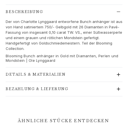
Love Bands
Under the Sea
BESCHREIBUNG
Wild Rose
Der von Charlotte Lynggaard entworfene Bunch anhänger ist aus
Funky Stars
von Hand satiniertem 750/- Gelbgold mit 26 Diamanten in Pavé-
Hearts
Fassung von insgesamt 0,10 carat TW. VS., einer Süßwasserperle
Images_Collections
und einem grauen und rötlichen Mondstein gefertigt.
Handgefertigt von Goldschmiedemeistern. Teil der Blooming
ALLE KOLLEKTIONEN
Collection.
Materialen
Blooming Bunch anhänger in Gold mit Diamanten, Perlen und
Gold
Mondstein | Ole Lynggaard
Weißgold
Roségold
DETAILS & MATERIALIEN
Silber
Diamanten
BEZAHLUNG & LIEFERUNG
Diamonds pavé
Edelstein
Perlen
Leder
Seide
ÄHNLICHE STÜCKE ENTDECKEN
Goldringe für Frauen