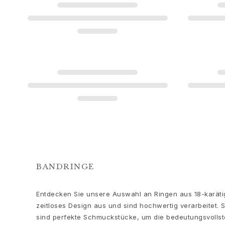
Love
Love Bands
Under the Sea
Wild Rose
Funky Stars
Hearts
Images_Collections
ALLE KOLLEKTIONEN
Materialen
Gold
Weißgold
Roségold
Silber
Diamanten
BANDRINGE
Diamonds pavé
Edelstein
Entdecken Sie unsere Auswahl an Ringen aus 18-karäti
Perlen
zeitloses Design aus und sind hochwertig verarbeitet. 
Leder
sind perfekte Schmuckstücke, um die bedeutungsvollste