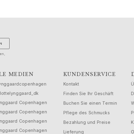
N
gen,
LE MEDIEN
KUNDENSERVICE
ynggaardcopenhagen
Kontakt
Ü
lottelynggaard_dk
Finden Sie Ihr Geschäft
D
ynggaard Copenhagen
Buchen Sie einen Termin
W
ynggaard Copenhagen
Pflege des Schmucks
P
ynggaard Copenhagen
Bezahlung und Preise
K
ynggaard Copenhagen
Lieferung
O