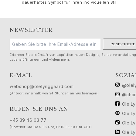
Seide
dauerhaftes Symbol für Ihren individuellen Stil.
Goldringe für Frauen
Goldohrringe für Frauen
Goldarmbänder für Frauen
Goldhalsketten für Frauen
NEWSLETTER
Goldanhänger für Frauen
Verlobung & Hochzeit
REGISTRIERE
Images_Wedding and engagment
Erfahren Sie als Erste/r von exquisiten neuen Designs, Sonderveranstaltun
Verlobung
Ladeneröffnungen und vielem mehr.
Verlobungsringe für Sie
Verlobungsringe für Ihn
E-MAIL
SOZIA
Hochzeit
@olel
webshop@olelynggaard.com
Eheringe für Sie
(Antwort innerhalb von 24 Stunden an Wochentagen)
@char
Eheringe für Ihn
Hochzeitsschmuck für Sie
Ole L
RUFEN SIE UNS AN
Hochzeitsschmuck für Ihn
Ole L
Morning gifts für Sie
+45 39 46 03 77
Ole L
Morning gifts für Ihn
(Geöffnet: Mo-Do 9-16 Uhr, Fr 10-15:30 Uhr CET)
Kollektionen
Ole L