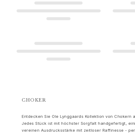
Love
Love Bands
Under the Sea
Wild Rose
Funky Stars
Hearts
Images_Collections
ALLE KOLLEKTIONEN
Materialen
Gold
Weißgold
Roségold
Silber
Diamanten
CHOKER
Diamonds pavé
Edelstein
Entdecken Sie Ole Lynggaards Kollektion von Chokern a
Perlen
Jedes Stück ist mit höchster Sorgfalt handgefertigt, e
Leder
vereinen Ausdrucksstärke mit zeitloser Raffinesse - pe