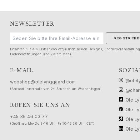
Seide
Goldringe für Frauen
Goldohrringe für Frauen
Goldarmbänder für Frauen
NEWSLETTER
Goldhalsketten für Frauen
Goldanhänger für Frauen
REGISTRIERE
Verlobung & Hochzeit
Erfahren Sie als Erste/r von exquisiten neuen Designs, Sonderveranstaltun
Images_Wedding and engagment
Ladeneröffnungen und vielem mehr.
Verlobung
Verlobungsringe für Sie
E-MAIL
SOZIA
Verlobungsringe für Ihn
@olel
webshop@olelynggaard.com
Hochzeit
(Antwort innerhalb von 24 Stunden an Wochentagen)
Eheringe für Sie
@char
Eheringe für Ihn
Ole L
RUFEN SIE UNS AN
Hochzeitsschmuck für Sie
Ole L
Hochzeitsschmuck für Ihn
+45 39 46 03 77
Ole L
Morning gifts für Sie
(Geöffnet: Mo-Do 9-16 Uhr, Fr 10-15:30 Uhr CET)
Morning gifts für Ihn
Ole L
Kollektionen