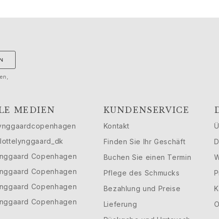
N
gen,
LE MEDIEN
KUNDENSERVICE
ynggaardcopenhagen
Kontakt
Ü
lottelynggaard_dk
Finden Sie Ihr Geschäft
D
ynggaard Copenhagen
Buchen Sie einen Termin
W
ynggaard Copenhagen
Pflege des Schmucks
P
ynggaard Copenhagen
Bezahlung und Preise
K
ynggaard Copenhagen
Lieferung
O