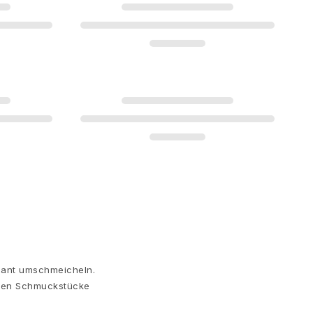
egant umschmeicheln.
anten Schmuckstücke