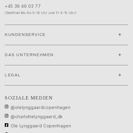
Geburtstag
+45 39 46 03 77
Geburt
(Geöffnet Mo-Do 9-16 Uhr und Fr 9-15 Uhr)
Weihnachten
Valentinstag
Muttertag
+
KUNDENSERVICE
Vatertag
Passion
Tiere
+
DAS UNTERNEHMEN
Farben
Blumen
Natur
+
LEGAL
Ozean
Romantik
Symbole
SOZIALE MEDIEN
Entdecken
Neuheiten
@olelynggaardcopenhagen
Die beliebtesten Geschenke
@charlottelynggaard_dk
Ikonische Einführungen
Ole Lynggaard Copenhagen
Der Schmuck | A Place for Dreams