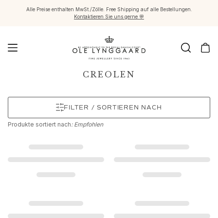
Alle Preise enthalten MwSt./Zölle. Free Shipping auf alle Bestellungen.
Kontaktieren Sie uns gerne 💬
Schmuck
CREOLEN
Images_Fine Jewellery
Kategorien
FILTER / SORTIEREN NACH
Ringe
Anhänger
Produkte
sortiert nach
: Empfohlen
Halsketten
Ohrringpaare
Ohrring-Einzelstücke
Ohrring Anhänger
Armbänder
Charmanhänger
Broschen
Edelsteinketten & Kugelverschlüsse