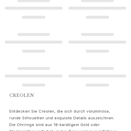
Goldringe für Frauen
Goldohrringe für Frauen
Goldarmbänder für Frauen
Goldhalsketten für Frauen
Goldanhänger für Frauen
Verlobung & Hochzeit
Images_Wedding and engagment
Verlobung
Verlobungsringe für Sie
Verlobungsringe für Ihn
Hochzeit
Eheringe für Sie
Eheringe für Ihn
Hochzeitsschmuck für Sie
CREOLEN
Hochzeitsschmuck für Ihn
Morning gifts für Sie
Entdecken Sie Creolen, die sich durch voluminöse,
Morning gifts für Ihn
runde Silhouetten und exquisite Details auszeichnen.
Kollektionen
Die Ohrringe sind aus 18-karätigem Gold oder
Solitaire