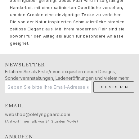
Sterlingsilber gefertigt. Jedes Paar wird in sorgfältiger
Nature
Handarbeit mit einer satinierten Oberfläche versehen,
Winter Frost
um den Creolen eine einzigartige Textur zu verleihen.
Lotus Pavé
Die von der Natur inspirierten Schmuckstücke strahlen
Celebration
zeitlose Eleganz aus. Mit ihrem modernen Flair sind sie
Love Bands
sowohl für den Alltag als auch für besondere Anlässe
Forever Love
geeignet.
Love Rings
The Ring
Guidance
NEWSLETTER
Erfahren Sie als Erste/r von exquisiten neuen Designs,
Verlobungs- & Hochzeitsberatung
Sonderveranstaltungen, Ladeneröffnungen und vielem mehr.
Der diamant-leitfaden
Größenleitfaden
REGISTRIEREN
Geschenke
Images_Gifts
EMAIL
Ereignis
webshop@olelynggaard.com
Abschluss
(Antwort innerhalb von 24 Stunden Mo-Fr)
Jahr des Pferdes
Jubiläum
ANRUFEN