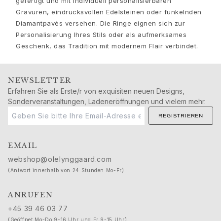
gefertigt und mit individuell personalisierbaren
Nature
Gravuren, eindrucksvollen Edelsteinen oder funkelnden
Winter Frost
Diamantpavés versehen. Die Ringe eignen sich zur
Lotus Pavé
Personalisierung Ihres Stils oder als aufmerksames
Celebration
Geschenk, das Tradition mit modernem Flair verbindet.
Love Bands
Forever Love
Love Rings
NEWSLETTER
The Ring
Erfahren Sie als Erste/r von exquisiten neuen Designs,
Sonderveranstaltungen, Ladeneröffnungen und vielem mehr.
Guidance
Verlobungs- & Hochzeitsberatung
REGISTRIEREN
Der diamant-leitfaden
Größenleitfaden
EMAIL
Geschenke
webshop@olelynggaard.com
Images_Gifts
(Antwort innerhalb von 24 Stunden Mo-Fr)
Ereignis
Abschluss
ANRUFEN
Jahr des Pferdes
+45 39 46 03 77
Jubiläum
(Geöffnet Mo-Do 9-16 Uhr und Fr 9-15 Uhr)