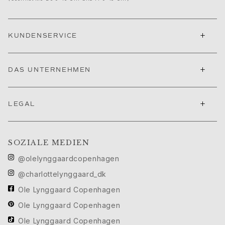
Geburtstag
Geburt
Weihnachten
+
Valentinstag
KUNDENSERVICE
Muttertag
Vatertag
+
DAS UNTERNEHMEN
Passion
Tiere
Farben
+
LEGAL
Blumen
Natur
Ozean
SOZIALE MEDIEN
Romantik
Symbole
@olelynggaardcopenhagen
Entdecken
@charlottelynggaard_dk
Neuheiten
Ole Lynggaard Copenhagen
Die beliebtesten Geschenke
Ikonische Einführungen
Ole Lynggaard Copenhagen
Der Schmuck | A Place for Dreams
Ole Lynggaard Copenhagen