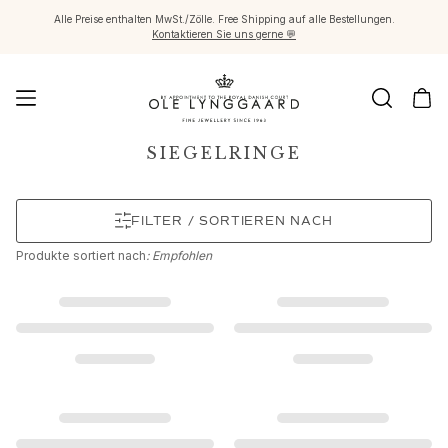
Alle Preise enthalten MwSt./Zölle. Free Shipping auf alle Bestellungen.
Kontaktieren Sie uns gerne 💬
Schmuck
SIEGELRINGE
Images_Fine Jewellery
Kategorien
FILTER / SORTIEREN NACH
Ringe
Anhänger
Produkte
sortiert nach
: Empfohlen
Halsketten
Ohrringpaare
Ohrring-Einzelstücke
Ohrring Anhänger
Armbänder
Charmanhänger
Broschen
Edelsteinketten & Kugelverschlüsse