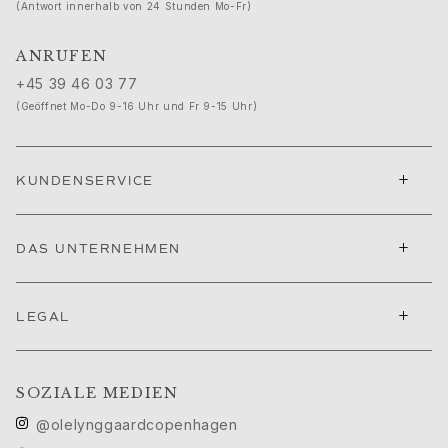
Love
(Antwort innerhalb von 24 Stunden Mo-Fr)
Love Bands
Under the Sea
ANRUFEN
Wild Rose
+45 39 46 03 77
Funky Stars
(Geöffnet Mo-Do 9-16 Uhr und Fr 9-15 Uhr)
Hearts
Images_Collections
ALLE KOLLEKTIONEN
+
KUNDENSERVICE
Materialen
Gold
Weißgold
+
DAS UNTERNEHMEN
Roségold
Silber
Diamanten
+
LEGAL
Diamonds pavé
Edelstein
Perlen
SOZIALE MEDIEN
Leder
@olelynggaardcopenhagen
Seide