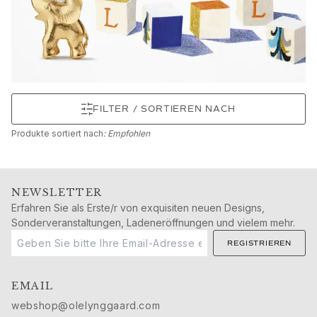
Schmucksets
Accessoires
NEUHEITEN
BESTSELLER
HOCHKARÄTIGE JUWELIERKUNST
Kollektionen
FILTER / SORTIEREN NACH
Elephant
Shooting Stars
Produkte
sortiert nach
: Empfohlen
Nature
Lotus
Bird Family
NEWSLETTER
Life
Erfahren Sie als Erste/r von exquisiten neuen Designs,
Horse
Sonderveranstaltungen, Ladeneröffnungen und vielem mehr.
Forest
REGISTRIEREN
Leaves
BoHo
Snakes
EMAIL
Young Fish
webshop@olelynggaard.com