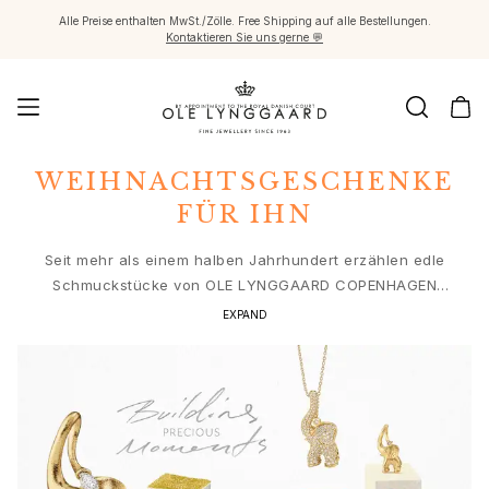
Alle Preise enthalten MwSt./Zölle. Free Shipping auf alle Bestellungen.
Kontaktieren Sie uns gerne 💬
Schmuck
WEIHNACHTSGESCHENKE
Images_Fine Jewellery
FÜR IHN
Kategorien
Ringe
Seit mehr als einem halben Jahrhundert erzählen edle
Anhänger
Schmuckstücke von OLE LYNGGAARD COPENHAGEN
Halsketten
Geschichten von magischen Momenten. Erzählen Sie eine
EXPAND
Ohrringpaare
Weihnachtsgeschichte mit goldenen Schätzen, die alle
Ohrring-Einzelstücke
speziell auf der Grundlage unserer beliebtesten Stile
Ohrring Anhänger
ausgewählt wurden. Entdecken Sie Weihnachtsgeschenke
Armbänder
für Ihre Liebsten.
Charmanhänger
Broschen
Edelsteinketten & Kugelverschlüsse