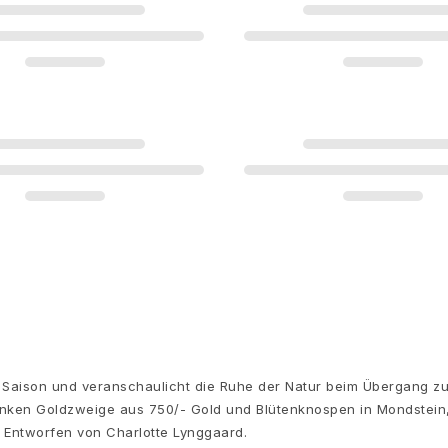
N
gen,
LE MEDIEN
KUNDENSERVICE
ynggaardcopenhagen
Kontakt
Ü
lottelynggaard_dk
Finden Sie Ihr Geschäft
D
ynggaard Copenhagen
Buchen Sie einen Termin
W
ynggaard Copenhagen
Pflege des Schmucks
P
ynggaard Copenhagen
Bezahlung und Preise
K
ynggaard Copenhagen
Lieferung
O