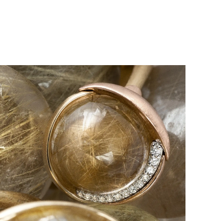
2026
© Ole Lynggaard A/S