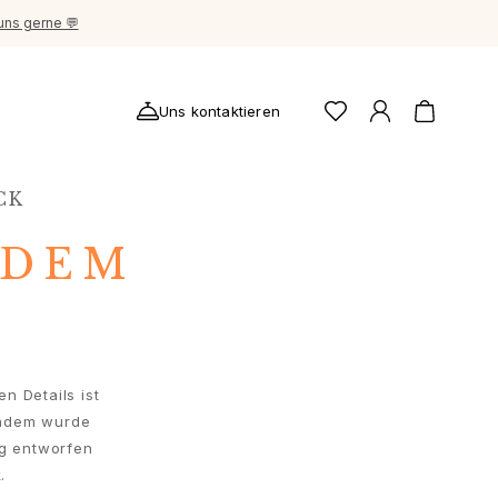
uns gerne 💬
Uns kontaktieren
CK
ADEM
n Details ist
iadem wurde
rg entworfen
.