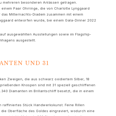
 zu mehreren besonderen Anlässen getragen.
einem Paar Ohrringe, die von Charlotte Lynggaard
ary das Mitternachts-Diadem zusammen mit einem
ynggaard entworfen wurde, bei einem Gala-Dinner 2022
auf ausgewählten Ausstellungen sowie im Flagship-
hagens ausgestellt.
MANTEN UND 31
ken Zweigen, die aus schwarz oxidiertem Silber, 18
sprießenden Knospen sind mit 31 speziell geschliffenen
.340 Diamanten im Brillantschliff besetzt, die in einem
n raffiniertes Stück Handwerkskunst. Feine Rillen
 die Oberfläche des Goldes eingraviert, wodurch eine