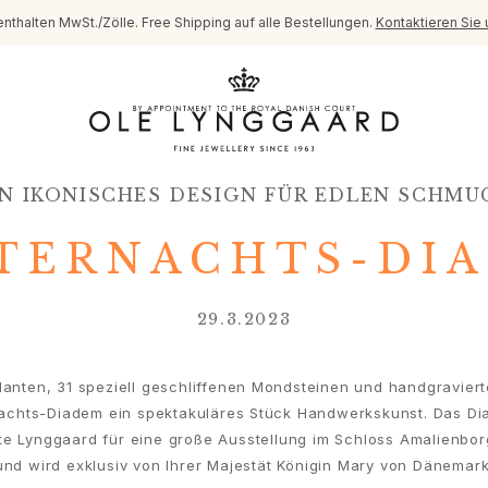
enthalten MwSt./Zölle. Free Shipping auf alle Bestellungen.
Kontaktieren Sie 
IN IKONISCHES DESIGN FÜR EDLEN SCHMU
TERNACHTS-DI
29.3.2023
illanten, 31 speziell geschliffenen Mondsteinen und handgravierte
nachts-Diadem ein spektakuläres Stück Handwerkskunst. Das D
te Lynggaard für eine große Ausstellung im Schloss Amalienbo
und wird exklusiv von Ihrer Majestät Königin Mary von Dänemark