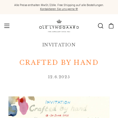
Alle Preise enthalten MwSt./Zölle. Free Shipping auf alle Bestellungen.
Kontaktieren Sie uns gerne 💬
Schmuck
INVITATION
Images_Fine Jewellery
Kategorien
Ringe
CRAFTED BY HAND
Anhänger
Halsketten
12.6.2025
Ohrringpaare
Ohrring-Einzelstücke
Ohrring Anhänger
Armbänder
Charmanhänger
Broschen
Edelsteinketten & Kugelverschlüsse