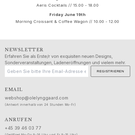
Love
Aeris Cocktails // 15.00 - 18.00
Love Bands
Under the Sea
Friday June 19th
Wild Rose
Morning Croissant & Coffee Wagon // 10.00 - 12.00
Funky Stars
Hearts
Images_Collections
NEWSLETTER
ALLE KOLLEKTIONEN
Erfahren Sie als Erste/r von exquisiten neuen Designs,
Materialen
Sonderveranstaltungen, Ladeneröffnungen und vielem mehr.
Gold
REGISTRIEREN
Weißgold
Roségold
Silber
EMAIL
Diamanten
webshop@olelynggaard.com
Diamonds pavé
(Antwort innerhalb von 24 Stunden Mo-Fr)
Edelstein
Perlen
ANRUFEN
Leder
+45 39 46 03 77
Seide
(Geöffnet Mo-Do 9-16 Uhr und Fr 9-15 Uhr)