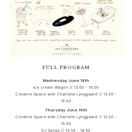
Schmucksets
Accessoires
NEUHEITEN
BESTSELLER
HOCHKARÄTIGE JUWELIERKUNST
Kollektionen
Elephant
Shooting Stars
Nature
FULL PROGRAM
Lotus
Bird Family
Wednesday June 18th
Life
Ice cream Wagon // 13.00 - 16.00
Horse
Creative Space with Charlotte Lynggaard // 13.00 -
Forest
16.00
Leaves
Thursday June 19th
BoHo
Creative Space with Charlotte Lynggaard // 12.00 -
Snakes
15.00
Young Fish
DJ Serge // 14.00 - 18.00