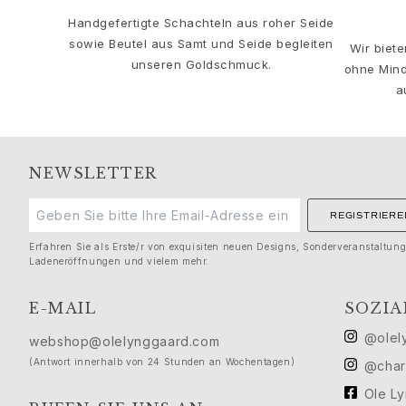
Solitaire
Handgefertigte Schachteln aus roher Seide
Nature
sowie Beutel aus Samt und Seide begleiten
Wir biet
Winter Frost
unseren Goldschmuck.
ohne Mind
Lotus Pavé
a
Celebration
Love Bands
Forever Love
Love Rings
NEWSLETTER
The Ring
Guidance
REGISTRIERE
Verlobungs- & Hochzeitsberatung
Der diamant-leitfaden
Erfahren Sie als Erste/r von exquisiten neuen Designs, Sonderveranstaltun
Ladeneröffnungen und vielem mehr.
Größenleitfaden
Geschenke
E-MAIL
SOZIA
Images_Gifts
Ereignis
@olel
webshop@olelynggaard.com
Abschluss
(Antwort innerhalb von 24 Stunden an Wochentagen)
@char
Jahr des Pferdes
Ole L
Jubiläum