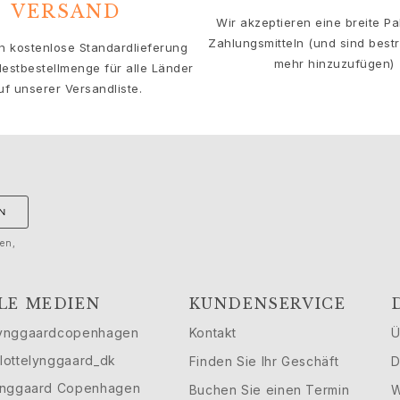
VERSAND
Wir akzeptieren eine breite Pa
Zahlungsmitteln (und sind bestre
en kostenlose Standardlieferung
mehr hinzuzufügen)
estbestellmenge für alle Länder
uf unserer Versandliste.
N
gen,
LE MEDIEN
KUNDENSERVICE
ynggaardcopenhagen
Kontakt
Ü
lottelynggaard_dk
Finden Sie Ihr Geschäft
D
ynggaard Copenhagen
Buchen Sie einen Termin
W