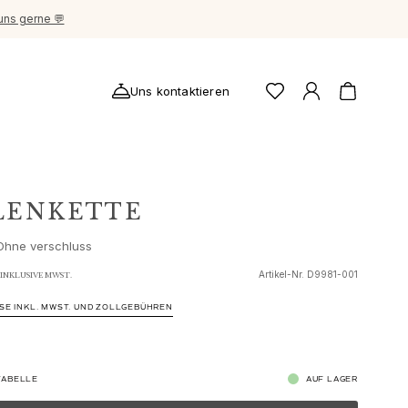
uns gerne 💬
Uns kontaktieren
LENKETTE
 Ohne verschluss
Artikel-Nr.
D9981-001
INKLUSIVE MWST.
ISE INKL. MWST. UND ZOLLGEBÜHREN
ABELLE
AUF LAGER