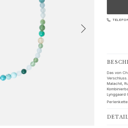
TELEFO
BESCH
Das von Cha
Verschluss.
Malachit, R
Kombinierba
Lynggaard C
Perlenkett
DETAI