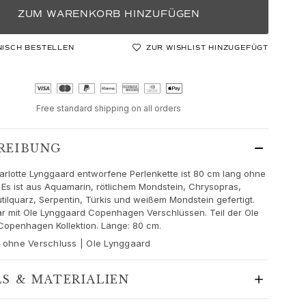
ZUM WARENKORB HINZUFÜGEN
NISCH BESTELLEN
ZUR WISHLIST HINZUGEFÜGT
Free standard shipping on all orders
REIBUNG
rlotte Lynggaard entworfene Perlenkette ist 80 cm lang ohne
 Es ist aus Aquamarin, rötlichem Mondstein, Chrysopras,
utilquarz, Serpentin, Türkis und weißem Mondstein gefertigt.
r mit Ole Lynggaard Copenhagen Verschlüssen. Teil der Ole
openhagen Kollektion. Länge: 80 cm.
e ohne Verschluss | Ole Lynggaard
LS & MATERIALIEN