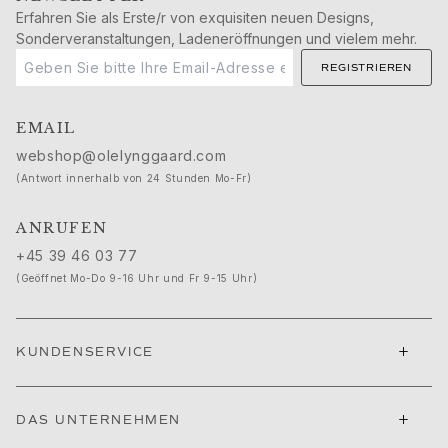
Ruud Hochzeitsschmuck
Erfahren Sie als Erste/r von exquisiten neuen Designs,
Filmfestival von Cannes edit
Sonderveranstaltungen, Ladeneröffnungen und vielem mehr.
Sculpted Silhouettes edit
REGISTRIEREN
Geschenke zum Personalisieren
Geschenke in Silber
Geschenke für Sie
EMAIL
Geschenke für Ihn
webshop@olelynggaard.com
Für Ihn
(Antwort innerhalb von 24 Stunden Mo-Fr)
Images_For Him
Kategorien
ANRUFEN
Ringe
+45 39 46 03 77
Armbänder
(Geöffnet Mo-Do 9-16 Uhr und Fr 9-15 Uhr)
Halsketten
Manschettenknöpfe
Anhänger
+
KUNDENSERVICE
Broschen
Schlüsselanhänger
Kollektionen
+
DAS UNTERNEHMEN
Julius