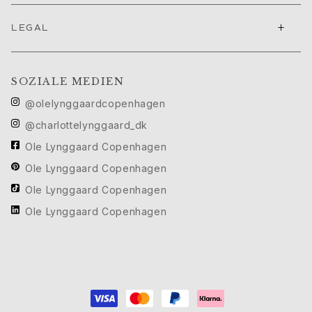
Michel
+
Life
LEGAL
Nature
Forever Love
Love rings
SOZIALE MEDIEN
The Ring
@olelynggaardcopenhagen
Material
@charlottelynggaard_dk
Gold
Weißgold
Ole Lynggaard Copenhagen
Roségold
Ole Lynggaard Copenhagen
Silber
Ole Lynggaard Copenhagen
Leder
Goldringe für Männer
Ole Lynggaard Copenhagen
Weißgoldringe für Männer
Goldarmbänder für Männer
Goldhalsketten für Männer
Goldbroschen für Männer
Hochkarätige Juwelierkunst