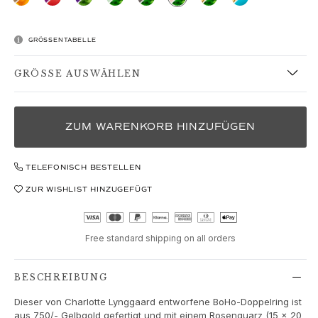
Love
Love Bands
Under the Sea
GRÖSSENTABELLE
Wild Rose
Funky Stars
GRÖSSE AUSWÄHLEN
Hearts
Images_Collections
ALLE KOLLEKTIONEN
ZUM WARENKORB HINZUFÜGEN
Materialen
Gold
TELEFONISCH BESTELLEN
Weißgold
Roségold
ZUR WISHLIST HINZUGEFÜGT
Silber
Diamanten
Diamonds pavé
Free standard shipping on all orders
Edelstein
Perlen
BESCHREIBUNG
Leder
Dieser von Charlotte Lynggaard entworfene BoHo-Doppelring ist
Seide
aus 750/- Gelbgold gefertigt und mit einem Rosenquarz (15 x 20