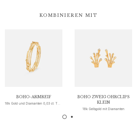
Nature
Winter Frost
KOMBINIEREN MIT
Lotus Pavé
Celebration
Love Bands
Forever Love
Love Rings
The Ring
Guidance
Verlobungs- & Hochzeitsberatung
Der diamant-leitfaden
Größenleitfaden
Geschenke
BOHO-ARMREIF
BOHO ZWEIG OHRCLIPS
Images_Gifts
KLEIN
18k Gold und Diamanten 0,03 ct. TW. VS.
Ereignis
18k Gelbgold mit Diamanten
Abschluss
Jahr des Pferdes
Jubiläum