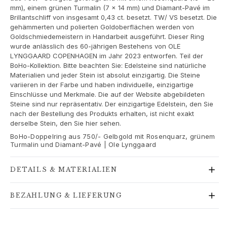
Goldringe für Frauen
mm), einem grünen Turmalin (7 x 14 mm) und Diamant-Pavé im
Goldohrringe für Frauen
Brillantschliff von insgesamt 0,43 ct. besetzt. TW/ VS besetzt. Die
gehämmerten und polierten Goldoberflächen werden von
Goldarmbänder für Frauen
Goldschmiedemeistern in Handarbeit ausgeführt. Dieser Ring
Goldhalsketten für Frauen
wurde anlässlich des 60-jährigen Bestehens von OLE
Goldanhänger für Frauen
LYNGGAARD COPENHAGEN im Jahr 2023 entworfen. Teil der
Verlobung & Hochzeit
BoHo-Kollektion. Bitte beachten Sie: Edelsteine sind natürliche
Materialien und jeder Stein ist absolut einzigartig. Die Steine
Images_Wedding and engagment
variieren in der Farbe und haben individuelle, einzigartige
Verlobung
Einschlüsse und Merkmale. Die auf der Website abgebildeten
Verlobungsringe für Sie
Steine sind nur repräsentativ. Der einzigartige Edelstein, den Sie
Verlobungsringe für Ihn
nach der Bestellung des Produkts erhalten, ist nicht exakt
derselbe Stein, den Sie hier sehen.
Hochzeit
BoHo-Doppelring aus 750/- Gelbgold mit Rosenquarz, grünem
Eheringe für Sie
Turmalin und Diamant-Pavé | Ole Lynggaard
Eheringe für Ihn
Hochzeitsschmuck für Sie
DETAILS & MATERIALIEN
Hochzeitsschmuck für Ihn
Morning gifts für Sie
BEZAHLUNG & LIEFERUNG
Morning gifts für Ihn
Kollektionen
Solitaire