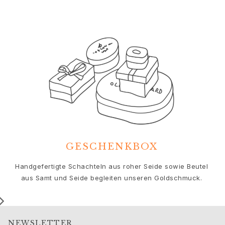
Geburtstag
Geburt
Weihnachten
Valentinstag
Muttertag
Vatertag
Passion
Tiere
Farben
Blumen
Natur
Ozean
Romantik
GESCHENKBOX
Symbole
Handgefertigte Schachteln aus roher Seide sowie Beutel
Entdecken
aus Samt und Seide begleiten unseren Goldschmuck.
Neuheiten
Die beliebtesten Geschenke
Ikonische Einführungen
Der Schmuck | A Place for Dreams
NEWSLETTER