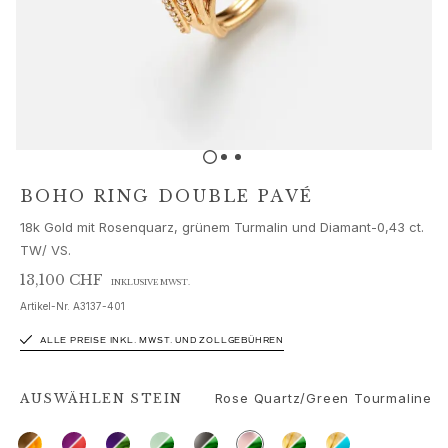
Schmucksets
Accessoires
NEUHEITEN
BESTSELLER
HOCHKARÄTIGE JUWELIERKUNST
Kollektionen
Elephant
Shooting Stars
BOHO RING DOUBLE PAVÉ
Nature
18k Gold mit Rosenquarz, grünem Turmalin und Diamant-0,43 ct.
Lotus
TW/ VS.
Bird Family
Life
13,100 CHF
INKLUSIVE MWST.
Horse
Artikel-Nr.
A3137-401
Forest
ALLE PREISE INKL. MWST. UND ZOLLGEBÜHREN
Leaves
BoHo
Rose Quartz/Green Tourmaline
Snakes
AUSWÄHLEN
STEIN
Young Fish