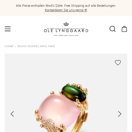
Alle Preise enthalten MwSt./Zölle. Free Shipping auf alle Bestellungen.
Kontaktieren Sie uns gerne 💬
Schmuck
HOME
/
BOHO-DOPPELRING PAVÉ
Images_Fine Jewellery
Kategorien
Ringe
Anhänger
Halsketten
Ohrringpaare
Ohrring-Einzelstücke
Ohrring Anhänger
Armbänder
Charmanhänger
Broschen
Edelsteinketten & Kugelverschlüsse