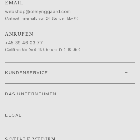
Ruud Hochzeitsschmuck
EMAIL
Filmfestival von Cannes edit
webshop@olelynggaard.com
Sculpted Silhouettes edit
(Antwort innerhalb von 24 Stunden Mo-Fr)
Geschenke zum Personalisieren
Geschenke in Silber
ANRUFEN
Geschenke für Sie
+45 39 46 03 77
Geschenke für Ihn
(Geöffnet Mo-Do 9-16 Uhr und Fr 9-15 Uhr)
Für Ihn
Images_For Him
Kategorien
+
KUNDENSERVICE
Ringe
Armbänder
Halsketten
+
DAS UNTERNEHMEN
Manschettenknöpfe
Anhänger
+
Broschen
LEGAL
Schlüsselanhänger
Kollektionen
Julius
SOZIALE MEDIEN