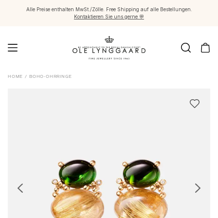
Alle Preise enthalten MwSt./Zölle. Free Shipping auf alle Bestellungen.
Kontaktieren Sie uns gerne 💬
Schmuck
HOME
/
BOHO-OHRRINGE
Images_Fine Jewellery
Kategorien
Ringe
Anhänger
Halsketten
Ohrringpaare
Ohrring-Einzelstücke
Ohrring Anhänger
Armbänder
Charmanhänger
Broschen
Edelsteinketten & Kugelverschlüsse