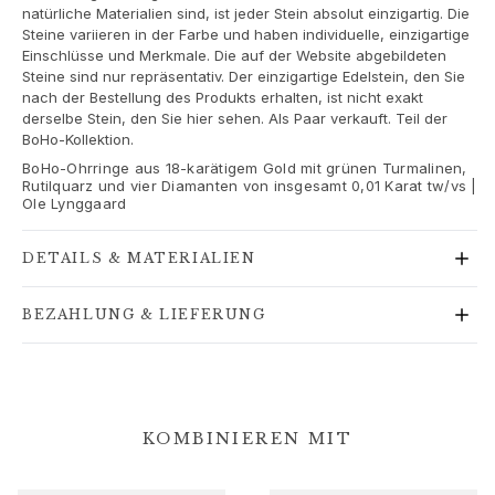
Goldringe für Frauen
natürliche Materialien sind, ist jeder Stein absolut einzigartig. Die
Goldohrringe für Frauen
Steine variieren in der Farbe und haben individuelle, einzigartige
Einschlüsse und Merkmale. Die auf der Website abgebildeten
Goldarmbänder für Frauen
Steine sind nur repräsentativ. Der einzigartige Edelstein, den Sie
Goldhalsketten für Frauen
nach der Bestellung des Produkts erhalten, ist nicht exakt
Goldanhänger für Frauen
derselbe Stein, den Sie hier sehen. Als Paar verkauft. Teil der
BoHo-Kollektion.
Verlobung & Hochzeit
Images_Wedding and engagment
BoHo-Ohrringe aus 18-karätigem Gold mit grünen Turmalinen,
Rutilquarz und vier Diamanten von insgesamt 0,01 Karat tw/vs |
Verlobung
Ole Lynggaard
Verlobungsringe für Sie
Verlobungsringe für Ihn
DETAILS & MATERIALIEN
Hochzeit
Eheringe für Sie
BEZAHLUNG & LIEFERUNG
Eheringe für Ihn
Hochzeitsschmuck für Sie
Hochzeitsschmuck für Ihn
Morning gifts für Sie
Morning gifts für Ihn
KOMBINIEREN MIT
Kollektionen
Solitaire