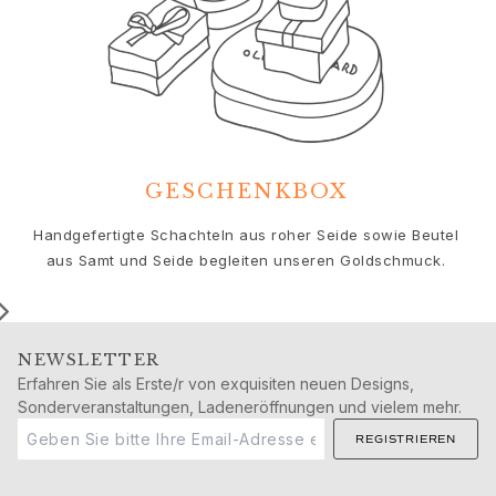
Geburtstag
Geburt
Weihnachten
Valentinstag
Muttertag
Vatertag
Passion
Tiere
GESCHENKBOX
Farben
Handgefertigte Schachteln aus roher Seide sowie Beutel
Blumen
aus Samt und Seide begleiten unseren Goldschmuck.
Natur
Ozean
Romantik
Symbole
NEWSLETTER
Entdecken
Erfahren Sie als Erste/r von exquisiten neuen Designs,
Neuheiten
Sonderveranstaltungen, Ladeneröffnungen und vielem mehr.
Die beliebtesten Geschenke
REGISTRIEREN
Ikonische Einführungen
Der Schmuck | A Place for Dreams