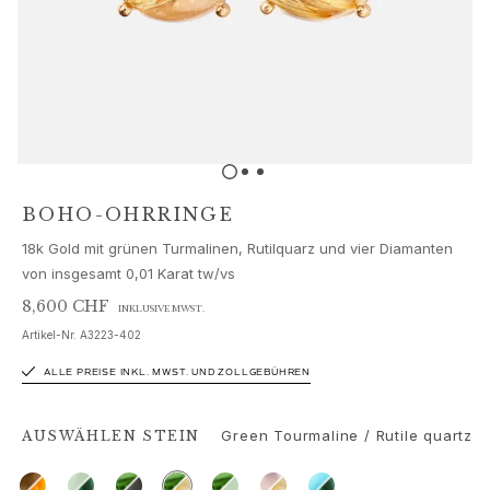
Schmucksets
Accessoires
NEUHEITEN
BESTSELLER
HOCHKARÄTIGE JUWELIERKUNST
Kollektionen
Elephant
Shooting Stars
BOHO-OHRRINGE
Nature
18k Gold mit grünen Turmalinen, Rutilquarz und vier Diamanten
Lotus
von insgesamt 0,01 Karat tw/vs
Bird Family
Life
8,600 CHF
INKLUSIVE MWST.
Horse
Artikel-Nr.
A3223-402
Forest
ALLE PREISE INKL. MWST. UND ZOLLGEBÜHREN
Leaves
BoHo
Green Tourmaline / Rutile quartz
Snakes
AUSWÄHLEN
STEIN
Young Fish