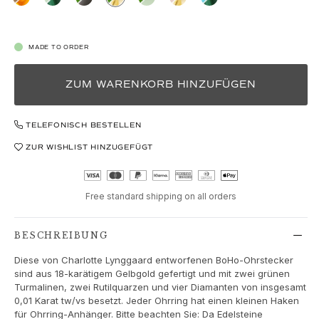
Love
Love Bands
Under the Sea
MADE TO ORDER
Wild Rose
Funky Stars
ZUM WARENKORB HINZUFÜGEN
Hearts
Images_Collections
ALLE KOLLEKTIONEN
TELEFONISCH BESTELLEN
Materialen
ZUR WISHLIST HINZUGEFÜGT
Gold
Weißgold
Roségold
Free standard shipping on all orders
Silber
Diamanten
BESCHREIBUNG
Diamonds pavé
Edelstein
Diese von Charlotte Lynggaard entworfenen BoHo-Ohrstecker
Perlen
sind aus 18-karätigem Gelbgold gefertigt und mit zwei grünen
Turmalinen, zwei Rutilquarzen und vier Diamanten von insgesamt
Leder
0,01 Karat tw/vs besetzt. Jeder Ohrring hat einen kleinen Haken
Seide
für Ohrring-Anhänger. Bitte beachten Sie: Da Edelsteine