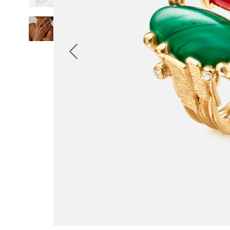
Edelsteinketten & Kugelverschlüsse
Schmucksets
Accessoires
NEUHEITEN
BESTSELLER
HOCHKARÄTIGE JUWELIERKUNST
Kollektionen
Elephant
Shooting Stars
Nature
Lotus
Bird Family
Life
Horse
Forest
Leaves
BoHo
Snakes
Young Fish