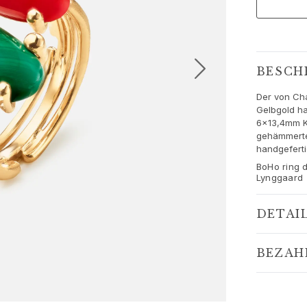
BESCH
Der von Cha
Gelbgold ha
6x13,4mm Ko
gehämmerte
handgefertig
BoHo ring d
Lynggaard
DETAI
BEZAH