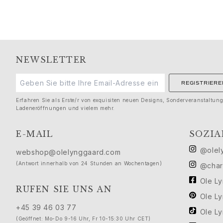
Love
Love Bands
Under the Sea
Wild Rose
Funky Stars
NEWSLETTER
Hearts
Images_Collections
REGISTRIERE
ALLE KOLLEKTIONEN
Erfahren Sie als Erste/r von exquisiten neuen Designs, Sonderveranstaltun
Materialen
Ladeneröffnungen und vielem mehr.
Gold
Weißgold
E-MAIL
SOZIA
Roségold
@olel
Silber
webshop@olelynggaard.com
Diamanten
(Antwort innerhalb von 24 Stunden an Wochentagen)
@char
Diamonds pavé
Ole L
Edelstein
RUFEN SIE UNS AN
Ole L
Perlen
+45 39 46 03 77
Leder
Ole L
(Geöffnet: Mo-Do 9-16 Uhr, Fr 10-15:30 Uhr CET)