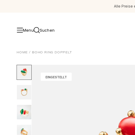
Alle Preise 
Menu
Suchen
Schmuck
HOME
/
BOHO RING DOPPELT
Images_Fine Jewellery
Kategorien
Ringe
EINGESTELLT
Anhänger
Halsketten
Ohrringpaare
Ohrring-Einzelstücke
Ohrring Anhänger
Armbänder
Charmanhänger
Broschen