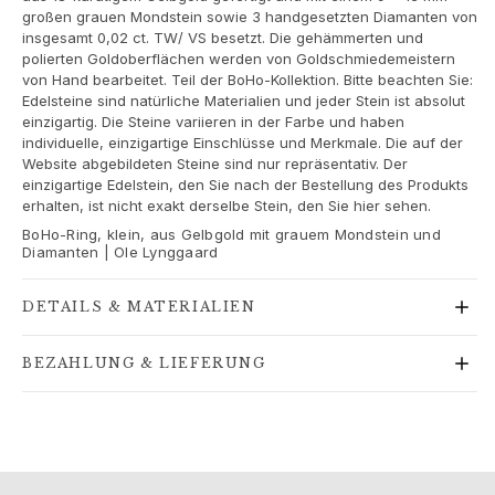
Goldringe für Frauen
großen grauen Mondstein sowie 3 handgesetzten Diamanten von
Goldohrringe für Frauen
insgesamt 0,02 ct. TW/ VS besetzt. Die gehämmerten und
polierten Goldoberflächen werden von Goldschmiedemeistern
Goldarmbänder für Frauen
von Hand bearbeitet. Teil der BoHo-Kollektion. Bitte beachten Sie:
Goldhalsketten für Frauen
Edelsteine sind natürliche Materialien und jeder Stein ist absolut
Goldanhänger für Frauen
einzigartig. Die Steine variieren in der Farbe und haben
Verlobung & Hochzeit
individuelle, einzigartige Einschlüsse und Merkmale. Die auf der
Website abgebildeten Steine sind nur repräsentativ. Der
Images_Wedding and engagment
einzigartige Edelstein, den Sie nach der Bestellung des Produkts
Verlobung
erhalten, ist nicht exakt derselbe Stein, den Sie hier sehen.
Verlobungsringe für Sie
BoHo-Ring, klein, aus Gelbgold mit grauem Mondstein und
Verlobungsringe für Ihn
Diamanten | Ole Lynggaard
Hochzeit
Eheringe für Sie
DETAILS & MATERIALIEN
Eheringe für Ihn
Hochzeitsschmuck für Sie
BEZAHLUNG & LIEFERUNG
Hochzeitsschmuck für Ihn
Morning gifts für Sie
Morning gifts für Ihn
Kollektionen
Solitaire