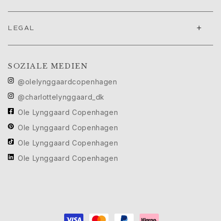
Geburtstag
Geburt
Weihnachten
+
LEGAL
Valentinstag
Muttertag
Vatertag
SOZIALE MEDIEN
Passion
@olelynggaardcopenhagen
Tiere
Farben
@charlottelynggaard_dk
Blumen
Ole Lynggaard Copenhagen
Natur
Ole Lynggaard Copenhagen
Ozean
Romantik
Ole Lynggaard Copenhagen
Symbole
Ole Lynggaard Copenhagen
Entdecken
Neuheiten
Die beliebtesten Geschenke
Ikonische Einführungen
Der Schmuck | A Place for Dreams