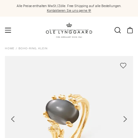
Alle Preise enthalten MwSt./Zölle. Free Shipping auf alle Bestellungen.
Kontaktieren Sie uns gerne 💬
Schmuck
HOME
/
BOHO-RING, KLEIN
Images_Fine Jewellery
Kategorien
Ringe
Anhänger
Halsketten
Ohrringpaare
Ohrring-Einzelstücke
Ohrring Anhänger
Armbänder
Charmanhänger
Broschen
Edelsteinketten & Kugelverschlüsse