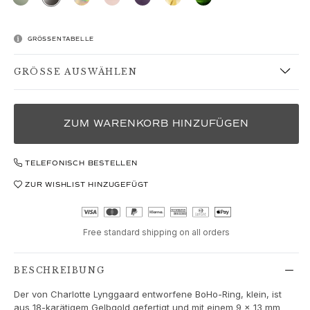
Love
Love Bands
Under the Sea
GRÖSSENTABELLE
Wild Rose
Funky Stars
GRÖSSE AUSWÄHLEN
Hearts
Images_Collections
ALLE KOLLEKTIONEN
ZUM WARENKORB HINZUFÜGEN
Materialen
Gold
TELEFONISCH BESTELLEN
Weißgold
Roségold
ZUR WISHLIST HINZUGEFÜGT
Silber
Diamanten
Diamonds pavé
Free standard shipping on all orders
Edelstein
Perlen
BESCHREIBUNG
Leder
Der von Charlotte Lynggaard entworfene BoHo-Ring, klein, ist
Seide
aus 18-karätigem Gelbgold gefertigt und mit einem 9 x 13 mm