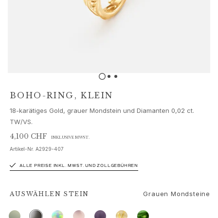
Schmucksets
Accessoires
NEUHEITEN
BESTSELLER
HOCHKARÄTIGE JUWELIERKUNST
Kollektionen
Elephant
Shooting Stars
BOHO-RING, KLEIN
Nature
18-karätiges Gold, grauer Mondstein und Diamanten 0,02 ct.
Lotus
TW/VS.
Bird Family
Life
4,100 CHF
INKLUSIVE MWST.
Horse
Artikel-Nr.
A2929-407
Forest
ALLE PREISE INKL. MWST. UND ZOLLGEBÜHREN
Leaves
BoHo
Grauen Mondsteine
Snakes
AUSWÄHLEN
STEIN
Young Fish