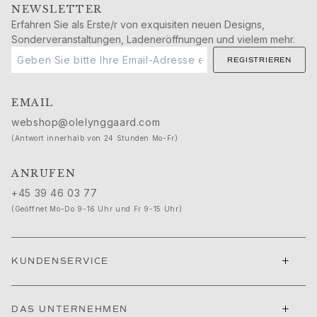
NEWSLETTER
Nature
Erfahren Sie als Erste/r von exquisiten neuen Designs,
Winter Frost
Sonderveranstaltungen, Ladeneröffnungen und vielem mehr.
Lotus Pavé
REGISTRIEREN
Celebration
Love Bands
Forever Love
EMAIL
Love Rings
webshop@olelynggaard.com
The Ring
(Antwort innerhalb von 24 Stunden Mo-Fr)
Guidance
Verlobungs- & Hochzeitsberatung
ANRUFEN
Der diamant-leitfaden
+45 39 46 03 77
Größenleitfaden
(Geöffnet Mo-Do 9-16 Uhr und Fr 9-15 Uhr)
Geschenke
Images_Gifts
Ereignis
+
KUNDENSERVICE
Abschluss
Jahr des Pferdes
Jubiläum
+
DAS UNTERNEHMEN