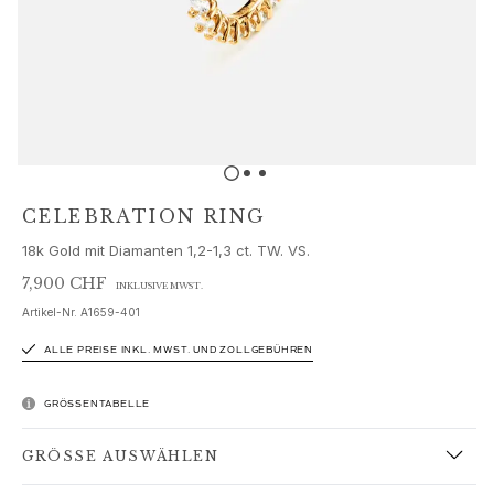
Schmucksets
Accessoires
NEUHEITEN
BESTSELLER
HOCHKARÄTIGE JUWELIERKUNST
Kollektionen
Elephant
Shooting Stars
CELEBRATION RING
Nature
18k Gold mit Diamanten 1,2-1,3 ct. TW. VS.
Lotus
Bird Family
7,900 CHF
INKLUSIVE MWST.
Life
Artikel-Nr.
A1659-401
Horse
ALLE PREISE INKL. MWST. UND ZOLLGEBÜHREN
Forest
Leaves
GRÖSSENTABELLE
BoHo
Snakes
GRÖSSE AUSWÄHLEN
Young Fish