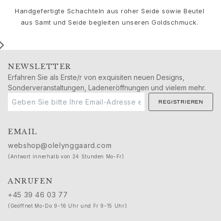
Geburtstag
Handgefertigte Schachteln aus roher Seide sowie Beutel
Geburt
aus Samt und Seide begleiten unseren Goldschmuck.
Weihnachten
Valentinstag
Muttertag
Vatertag
NEWSLETTER
Passion
Erfahren Sie als Erste/r von exquisiten neuen Designs,
Tiere
Sonderveranstaltungen, Ladeneröffnungen und vielem mehr.
Farben
REGISTRIEREN
Blumen
Natur
Ozean
EMAIL
Romantik
webshop@olelynggaard.com
Symbole
(Antwort innerhalb von 24 Stunden Mo-Fr)
Entdecken
Neuheiten
ANRUFEN
Die beliebtesten Geschenke
+45 39 46 03 77
Ikonische Einführungen
(Geöffnet Mo-Do 9-16 Uhr und Fr 9-15 Uhr)
Der Schmuck | A Place for Dreams