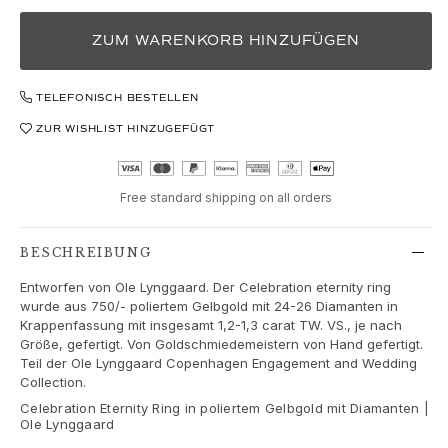
Love
Love Bands
ZUM WARENKORB HINZUFÜGEN
Under the Sea
Wild Rose
Funky Stars
TELEFONISCH BESTELLEN
Hearts
ZUR WISHLIST HINZUGEFÜGT
Images_Collections
ALLE KOLLEKTIONEN
Materialen
Free standard shipping on all orders
Gold
Weißgold
BESCHREIBUNG
Roségold
Silber
Entworfen von Ole Lynggaard. Der Celebration eternity ring
wurde aus 750/- poliertem Gelbgold mit 24-26 Diamanten in
Diamanten
Krappenfassung mit insgesamt 1,2-1,3 carat TW. VS., je nach
Diamonds pavé
Größe, gefertigt. Von Goldschmiedemeistern von Hand gefertigt.
Edelstein
Teil der Ole Lynggaard Copenhagen Engagement and Wedding
Collection.
Perlen
Leder
Celebration Eternity Ring in poliertem Gelbgold mit Diamanten |
Ole Lynggaard
Seide