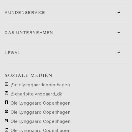
Ruud Hochzeitsschmuck
Filmfestival von Cannes edit
+
KUNDENSERVICE
Sculpted Silhouettes edit
Geschenke zum Personalisieren
Geschenke in Silber
+
DAS UNTERNEHMEN
Geschenke für Sie
Geschenke für Ihn
Für Ihn
+
LEGAL
Images_For Him
Kategorien
Ringe
SOZIALE MEDIEN
Armbänder
@olelynggaardcopenhagen
Halsketten
@charlottelynggaard_dk
Manschettenknöpfe
Anhänger
Ole Lynggaard Copenhagen
Broschen
Ole Lynggaard Copenhagen
Schlüsselanhänger
Ole Lynggaard Copenhagen
Kollektionen
Julius
Ole Lynggaard Copenhagen