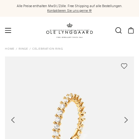
Alle Preise enthalten MwSt./Zölle. Free Shipping auf alle Bestellungen.
Kontaktieren Sie uns gerne 💬
Schmuck
HOME
/
RINGE
/
CELEBRATION RING
Images_Fine Jewellery
Kategorien
Ringe
Anhänger
Halsketten
Ohrringpaare
Ohrring-Einzelstücke
Ohrring Anhänger
Armbänder
Charmanhänger
Broschen
Edelsteinketten & Kugelverschlüsse