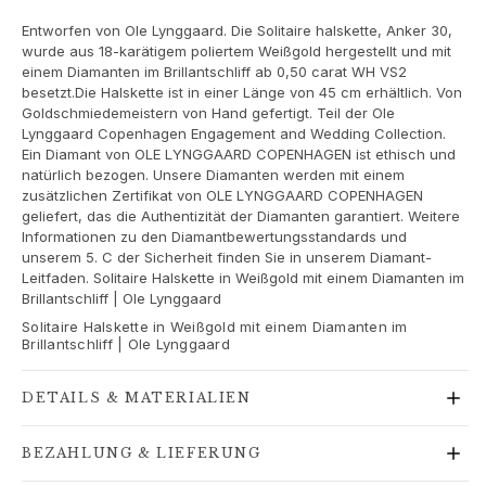
Goldringe für Frauen
Entworfen von Ole Lynggaard. Die Solitaire halskette, Anker 30,
Goldohrringe für Frauen
wurde aus 18-karätigem poliertem Weißgold hergestellt und mit
Goldarmbänder für Frauen
einem Diamanten im Brillantschliff ab 0,50 carat WH VS2
Goldhalsketten für Frauen
besetzt.Die Halskette ist in einer Länge von 45 cm erhältlich. Von
Goldanhänger für Frauen
Goldschmiedemeistern von Hand gefertigt. Teil der Ole
Lynggaard Copenhagen Engagement and Wedding Collection.
Verlobung & Hochzeit
Ein Diamant von OLE LYNGGAARD COPENHAGEN ist ethisch und
Images_Wedding and engagment
natürlich bezogen. Unsere Diamanten werden mit einem
Verlobung
zusätzlichen Zertifikat von OLE LYNGGAARD COPENHAGEN
Verlobungsringe für Sie
geliefert, das die Authentizität der Diamanten garantiert. Weitere
Informationen zu den Diamantbewertungsstandards und
Verlobungsringe für Ihn
unserem 5. C der Sicherheit finden Sie in unserem Diamant-
Hochzeit
Leitfaden. Solitaire Halskette in Weißgold mit einem Diamanten im
Eheringe für Sie
Brillantschliff | Ole Lynggaard
Eheringe für Ihn
Solitaire Halskette in Weißgold mit einem Diamanten im
Brillantschliff | Ole Lynggaard
Hochzeitsschmuck für Sie
Hochzeitsschmuck für Ihn
Morning gifts für Sie
DETAILS & MATERIALIEN
Morning gifts für Ihn
Kollektionen
BEZAHLUNG & LIEFERUNG
Solitaire