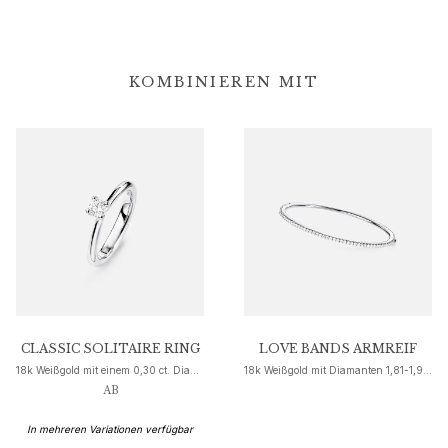
Nature
Winter Frost
Lotus Pavé
KOMBINIEREN MIT
Celebration
Love Bands
Forever Love
Love Rings
The Ring
Guidance
Verlobungs- & Hochzeitsberatung
Der diamant-leitfaden
Größenleitfaden
Geschenke
Images_Gifts
CLASSIC SOLITAIRE RING
LOVE BANDS ARMREIF
Ereignis
18k Weißgold mit einem 0,30 ct. Diamanten W H SI1
18k Weißgold mit Diamanten 1,81-1,99 ct. TW. VS.
Abschluss
AB
Jahr des Pferdes
Jubiläum
In mehreren Variationen verfügbar