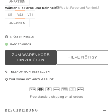
Love
ANPASSEN
Love Bands
Wählen Sie Farbe und Reinheit
Was ist Farbe und Reinheit?
Under the Sea
SI1
VS2
VS1
Wild Rose
ANPASSEN
Funky Stars
Hearts
Images_Collections
GRÖSSENTABELLE
ALLE KOLLEKTIONEN
MADE TO ORDER
Materialen
Gold
ZUM WARENKORB
HILFE NÖTIG?
Weißgold
HINZUFÜGEN
Roségold
Silber
TELEFONISCH BESTELLEN
Diamanten
ZUR WISHLIST HINZUGEFÜGT
Diamonds pavé
Edelstein
Perlen
Free standard shipping on all orders
Leder
Seide
BESCHREIBUNG