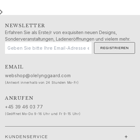
Ruud Hochzeitsschmuck
Filmfestival von Cannes edit
Sculpted Silhouettes edit
Geschenke zum Personalisieren
NEWSLETTER
Geschenke in Silber
Erfahren Sie als Erste/r von exquisiten neuen Designs,
Sonderveranstaltungen, Ladeneröffnungen und vielem mehr.
Geschenke für Sie
Geschenke für Ihn
REGISTRIEREN
Für Ihn
Images_For Him
EMAIL
Kategorien
webshop@olelynggaard.com
Ringe
(Antwort innerhalb von 24 Stunden Mo-Fr)
Armbänder
Halsketten
ANRUFEN
Manschettenknöpfe
+45 39 46 03 77
Anhänger
(Geöffnet Mo-Do 9-16 Uhr und Fr 9-15 Uhr)
Broschen
Schlüsselanhänger
Kollektionen
+
Julius
KUNDENSERVICE