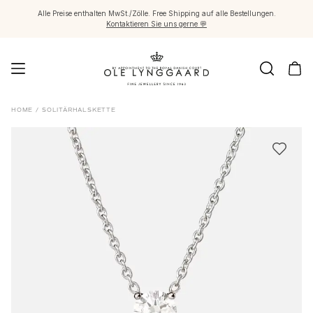
Alle Preise enthalten MwSt./Zölle. Free Shipping auf alle Bestellungen.
Kontaktieren Sie uns gerne 💬
Schmuck
HOME
/
SOLITÄRHALSKETTE
Images_Fine Jewellery
Kategorien
Ringe
Anhänger
Halsketten
Ohrringpaare
Ohrring-Einzelstücke
Ohrring Anhänger
Armbänder
Charmanhänger
Broschen
Edelsteinketten & Kugelverschlüsse