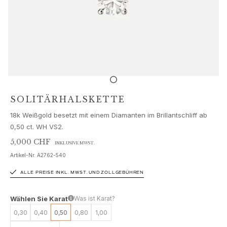
Schmucksets
Accessoires
NEUHEITEN
BESTSELLER
HOCHKARÄTIGE JUWELIERKUNST
Kollektionen
Elephant
Shooting Stars
SOLITÄRHALSKETTE
Nature
18k Weißgold besetzt mit einem Diamanten im Brillantschliff ab
Lotus
0,50 ct. WH VS2.
Bird Family
Life
5,000 CHF
INKLUSIVE MWST.
Horse
Artikel-Nr.
A2762-540
Forest
ALLE PREISE INKL. MWST. UND ZOLLGEBÜHREN
Leaves
BoHo
Wählen Sie Karat
Was ist Karat?
Snakes
0,30
0,40
0,50
0,80
1,00
Young Fish