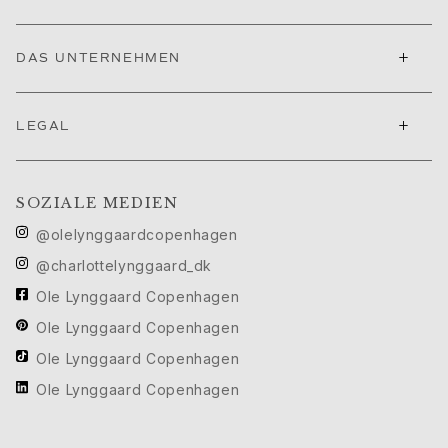
Michel
Life
+
DAS UNTERNEHMEN
Nature
Forever Love
Love rings
+
LEGAL
The Ring
Material
Gold
SOZIALE MEDIEN
Weißgold
Roségold
@olelynggaardcopenhagen
Silber
@charlottelynggaard_dk
Leder
Ole Lynggaard Copenhagen
Goldringe für Männer
Weißgoldringe für Männer
Ole Lynggaard Copenhagen
Goldarmbänder für Männer
Ole Lynggaard Copenhagen
Goldhalsketten für Männer
Ole Lynggaard Copenhagen
Goldbroschen für Männer
Hochkarätige Juwelierkunst