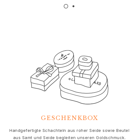
Geburtstag
Geburt
Weihnachten
Valentinstag
Muttertag
Vatertag
Passion
Tiere
Farben
Blumen
Natur
Ozean
Romantik
Symbole
Entdecken
Neuheiten
GESCHENKBOX
Die beliebtesten Geschenke
Ikonische Einführungen
Handgefertigte Schachteln aus roher Seide sowie Beutel
Der Schmuck | A Place for Dreams
aus Samt und Seide begleiten unseren Goldschmuck.