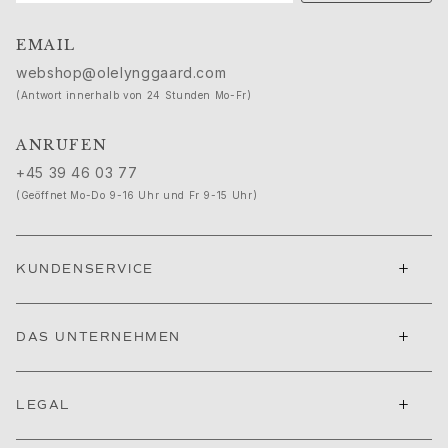
Ruud Hochzeitsschmuck
Filmfestival von Cannes edit
EMAIL
Sculpted Silhouettes edit
webshop@olelynggaard.com
Geschenke zum Personalisieren
(Antwort innerhalb von 24 Stunden Mo-Fr)
Geschenke in Silber
Geschenke für Sie
ANRUFEN
Geschenke für Ihn
+45 39 46 03 77
Für Ihn
(Geöffnet Mo-Do 9-16 Uhr und Fr 9-15 Uhr)
Images_For Him
Kategorien
Ringe
+
KUNDENSERVICE
Armbänder
Halsketten
Manschettenknöpfe
+
DAS UNTERNEHMEN
Anhänger
Broschen
Schlüsselanhänger
+
LEGAL
Kollektionen
Julius