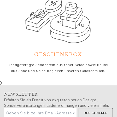
Geburtstag
Geburt
Weihnachten
Valentinstag
Muttertag
Vatertag
Passion
Tiere
Farben
GESCHENKBOX
Blumen
Natur
Handgefertigte Schachteln aus roher Seide sowie Beutel
Ozean
aus Samt und Seide begleiten unseren Goldschmuck.
Romantik
Symbole
Entdecken
Neuheiten
NEWSLETTER
Erfahren Sie als Erste/r von exquisiten neuen Designs,
Die beliebtesten Geschenke
Sonderveranstaltungen, Ladeneröffnungen und vielem mehr.
Ikonische Einführungen
Der Schmuck | A Place for Dreams
REGISTRIEREN