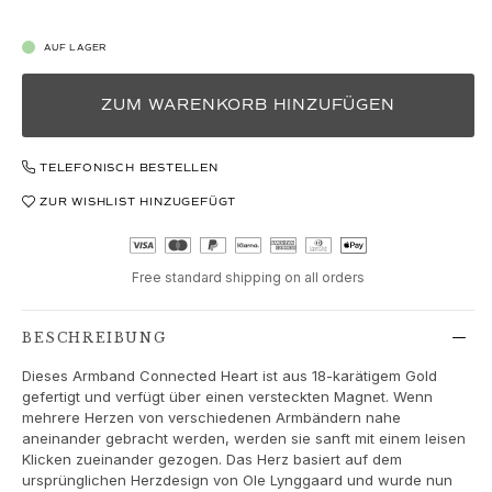
Love
Love Bands
AUF LAGER
Under the Sea
Wild Rose
Funky Stars
ZUM WARENKORB HINZUFÜGEN
Hearts
Images_Collections
TELEFONISCH BESTELLEN
ALLE KOLLEKTIONEN
ZUR WISHLIST HINZUGEFÜGT
Materialen
Gold
Weißgold
Free standard shipping on all orders
Roségold
Silber
BESCHREIBUNG
Diamanten
Diamonds pavé
Dieses Armband Connected Heart ist aus 18-karätigem Gold
Edelstein
gefertigt und verfügt über einen versteckten Magnet. Wenn
mehrere Herzen von verschiedenen Armbändern nahe
Perlen
aneinander gebracht werden, werden sie sanft mit einem leisen
Leder
Klicken zueinander gezogen. Das Herz basiert auf dem
Seide
ursprünglichen Herzdesign von Ole Lynggaard und wurde nun