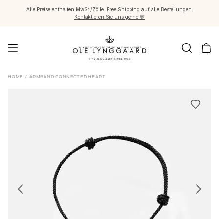
Alle Preise enthalten MwSt./Zölle. Free Shipping auf alle Bestellungen.
Kontaktieren Sie uns gerne 💬
Schmuck
HOME
/
ARMBAND CONNECTED HEART
Images_Fine Jewellery
Kategorien
Ringe
Anhänger
Halsketten
Ohrringpaare
Ohrring-Einzelstücke
Ohrring Anhänger
Armbänder
Charmanhänger
Broschen
Edelsteinketten & Kugelverschlüsse