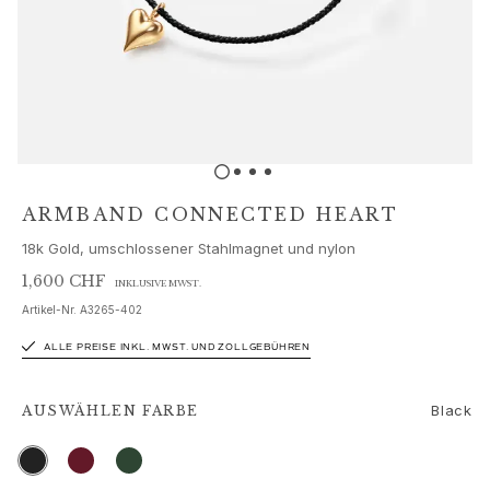
Schmucksets
Accessoires
NEUHEITEN
BESTSELLER
HOCHKARÄTIGE JUWELIERKUNST
Kollektionen
Elephant
Shooting Stars
ARMBAND CONNECTED HEART
Nature
18k Gold, umschlossener Stahlmagnet und nylon
Lotus
Bird Family
1,600 CHF
INKLUSIVE MWST.
Life
Artikel-Nr.
A3265-402
Horse
ALLE PREISE INKL. MWST. UND ZOLLGEBÜHREN
Forest
Leaves
BoHo
Black
AUSWÄHLEN
FARBE
Snakes
Young Fish