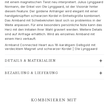
Goldringe für Frauen
mit einem magnetischen Twist neu interpretiert. Julius Lynggaard
Normann, der Enkel von Ole Lynggaard, ist der Visionär hinter
Goldohrringe für Frauen
diesem Feature. Der goldene Anhänger wird elegant mit einer
Goldarmbänder für Frauen
handgeknüpften schwarzen Kordel in Einheitsgröße kombiniert.
Goldhalsketten für Frauen
Das Armband mit Schiebeknoten lässt sich so problemlos in der
Goldanhänger für Frauen
Weite anpassen. Für eine besonders persönliche Note kann das
Herz mit den Initialen Ihrer Wahl graviert werden. Weitere Details
Verlobung & Hochzeit
sind auf Anfrage erhältlich. Wird als einzelnes Armband mit
Images_Wedding and engagment
einem Herz verkauft.
Verlobung
Armband Connected Heart aus 18-karätigem Gelbgold mit
Verlobungsringe für Sie
verdecktem Magnet und schwarzer Kordel | Ole Lynggaard
Verlobungsringe für Ihn
Hochzeit
DETAILS & MATERIALIEN
Eheringe für Sie
Eheringe für Ihn
BEZAHLUNG & LIEFERUNG
Hochzeitsschmuck für Sie
Hochzeitsschmuck für Ihn
Morning gifts für Sie
Morning gifts für Ihn
KOMBINIEREN MIT
Kollektionen
Solitaire