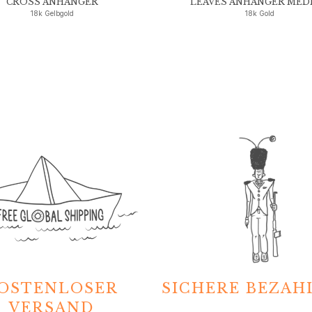
CROSS ANHÄNGER
LEAVES ANHÄNGER MED
18k Gelbgold
18k Gold
OSTENLOSER
SICHERE BEZA
VERSAND