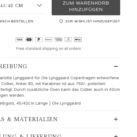
ZUM WARENKORB
5/42 CM
HINZUFÜGEN
NISCH BESTELLEN
ZUR WISHLIST HINZUGEFÜGT
Free standard shipping on all orders
REIBUNG
arlotte Lynggaard für Ole Lynggaard Copenhagen entworfene
Collier, Anker 80, mit Karabiner ist aus 750/- poliertem
fertigt. Durch zusätzliche Ösen kann das Collier auch in 42cm
agen werden.
 Gelbgold, 45/42cm Länge | Ole Lynggaard
LS & MATERIALIEN
LUNG & LIEFERUNG