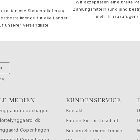
Wir akzeptieren eine breite Pa
Zahlungsmitteln (und sind bestre
en kostenlose Standardlieferung
mehr hinzuzufügen)
estbestellmenge für alle Länder
uf unserer Versandliste.
N
gen,
LE MEDIEN
KUNDENSERVICE
ynggaardcopenhagen
Kontakt
Ü
lottelynggaard_dk
Finden Sie Ihr Geschäft
D
ynggaard Copenhagen
Buchen Sie einen Termin
W
ynggaard Copenhagen