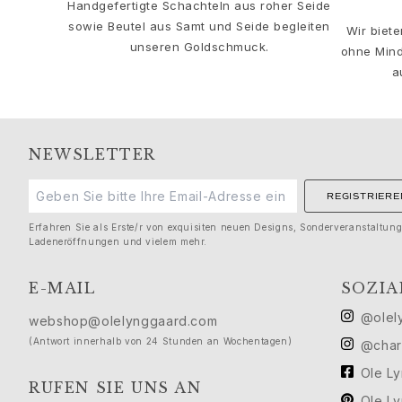
Handgefertigte Schachteln aus roher Seide
Solitaire
sowie Beutel aus Samt und Seide begleiten
Nature
Wir biet
unseren Goldschmuck.
Winter Frost
ohne Mind
Lotus Pavé
a
Celebration
Love Bands
Forever Love
NEWSLETTER
Love Rings
The Ring
REGISTRIERE
Guidance
Verlobungs- & Hochzeitsberatung
Erfahren Sie als Erste/r von exquisiten neuen Designs, Sonderveranstaltun
Ladeneröffnungen und vielem mehr.
Der diamant-leitfaden
Größenleitfaden
E-MAIL
SOZIA
Geschenke
Images_Gifts
@olel
webshop@olelynggaard.com
Ereignis
(Antwort innerhalb von 24 Stunden an Wochentagen)
@char
Abschluss
Ole L
Jahr des Pferdes
RUFEN SIE UNS AN
Jubiläum
Ole L