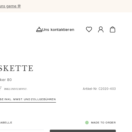
uns gerne 💬
Uns kontaktieren
SKETTE
ker 80
F
Artikel-Nr.
C2020-403
INKLUSIVE MWST.
ISE INKL. MWST. UND ZOLLGEBÜHREN
ABELLE
MADE TO ORDER