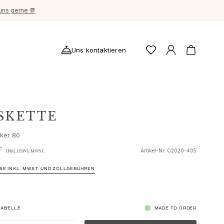
uns gerne 💬
Uns kontaktieren
SKETTE
ker 80
F
Artikel-Nr.
C2020-405
INKLUSIVE MWST.
ISE INKL. MWST. UND ZOLLGEBÜHREN
ABELLE
MADE TO ORDER