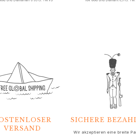
Gold und Diamanten 0.03 ct. TW.VS
18k Gold und Diamant 0,11 ct. TW.
OSTENLOSER
SICHERE BEZA
VERSAND
Wir akzeptieren eine breite Pa