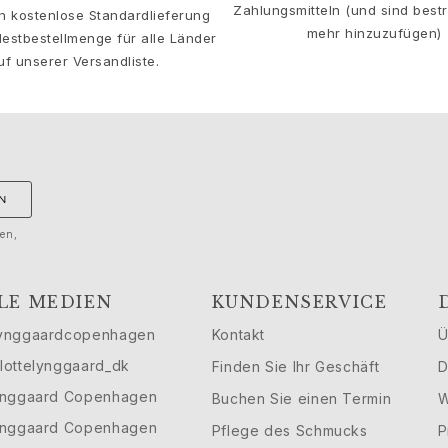
Zahlungsmitteln (und sind bestre
en kostenlose Standardlieferung
mehr hinzuzufügen)
estbestellmenge für alle Länder
uf unserer Versandliste.
N
gen,
LE MEDIEN
KUNDENSERVICE
ynggaardcopenhagen
Kontakt
Ü
lottelynggaard_dk
Finden Sie Ihr Geschäft
D
ynggaard Copenhagen
Buchen Sie einen Termin
W
ynggaard Copenhagen
Pflege des Schmucks
P