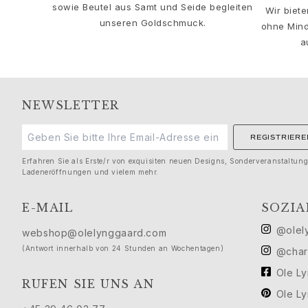
Solitaire
sowie Beutel aus Samt und Seide begleiten
Wir biet
Nature
unseren Goldschmuck.
ohne Mind
Winter Frost
a
Lotus Pavé
Celebration
Love Bands
NEWSLETTER
Forever Love
Love Rings
The Ring
REGISTRIERE
Guidance
Erfahren Sie als Erste/r von exquisiten neuen Designs, Sonderveranstaltun
Verlobungs- & Hochzeitsberatung
Ladeneröffnungen und vielem mehr.
Der diamant-leitfaden
Größenleitfaden
E-MAIL
SOZIA
Geschenke
@olel
webshop@olelynggaard.com
Images_Gifts
(Antwort innerhalb von 24 Stunden an Wochentagen)
@char
Ereignis
Abschluss
Ole L
RUFEN SIE UNS AN
Jahr des Pferdes
Ole L
Jubiläum