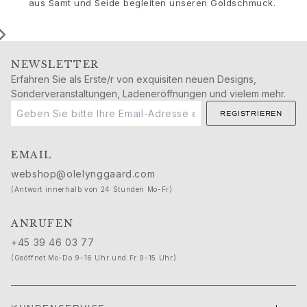
Geburtstag
aus Samt und Seide begleiten unseren Goldschmuck.
Geburt
Weihnachten
Valentinstag
NEWSLETTER
Muttertag
Erfahren Sie als Erste/r von exquisiten neuen Designs,
Vatertag
Sonderveranstaltungen, Ladeneröffnungen und vielem mehr.
Passion
Tiere
REGISTRIEREN
Farben
Blumen
EMAIL
Natur
webshop@olelynggaard.com
Ozean
(Antwort innerhalb von 24 Stunden Mo-Fr)
Romantik
Symbole
ANRUFEN
Entdecken
+45 39 46 03 77
Neuheiten
(Geöffnet Mo-Do 9-16 Uhr und Fr 9-15 Uhr)
Die beliebtesten Geschenke
Ikonische Einführungen
Der Schmuck | A Place for Dreams