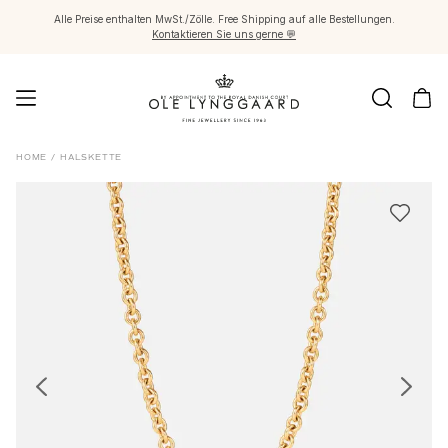
Alle Preise enthalten MwSt./Zölle. Free Shipping auf alle Bestellungen.
Kontaktieren Sie uns gerne 💬
Schmuck
HOME
/
HALSKETTE
Images_Fine Jewellery
Kategorien
Ringe
Anhänger
Halsketten
Ohrringpaare
Ohrring-Einzelstücke
Ohrring Anhänger
Armbänder
Charmanhänger
Broschen
Edelsteinketten & Kugelverschlüsse