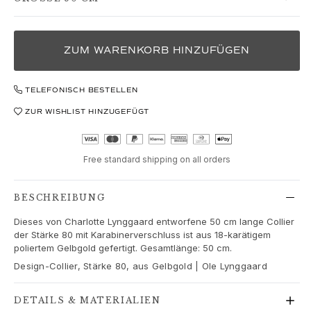
Love
Love Bands
Under the Sea
Wild Rose
ZUM WARENKORB HINZUFÜGEN
Funky Stars
Hearts
TELEFONISCH BESTELLEN
Images_Collections
ZUR WISHLIST HINZUGEFÜGT
ALLE KOLLEKTIONEN
Materialen
Gold
Free standard shipping on all orders
Weißgold
Roségold
BESCHREIBUNG
Silber
Diamanten
Dieses von Charlotte Lynggaard entworfene 50 cm lange Collier
Diamonds pavé
der Stärke 80 mit Karabinerverschluss ist aus 18-karätigem
poliertem Gelbgold gefertigt. Gesamtlänge: 50 cm.
Edelstein
Perlen
Design-Collier, Stärke 80, aus Gelbgold | Ole Lynggaard
Leder
Seide
DETAILS & MATERIALIEN