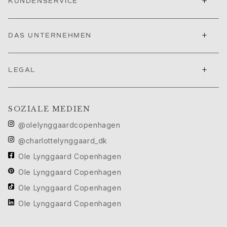
+
KUNDENSERVICE
Ruud Hochzeitsschmuck
Filmfestival von Cannes edit
Sculpted Silhouettes edit
+
DAS UNTERNEHMEN
Geschenke zum Personalisieren
Geschenke in Silber
Geschenke für Sie
+
LEGAL
Geschenke für Ihn
Für Ihn
Images_For Him
SOZIALE MEDIEN
Kategorien
@olelynggaardcopenhagen
Ringe
Armbänder
@charlottelynggaard_dk
Halsketten
Ole Lynggaard Copenhagen
Manschettenknöpfe
Ole Lynggaard Copenhagen
Anhänger
Broschen
Ole Lynggaard Copenhagen
Schlüsselanhänger
Ole Lynggaard Copenhagen
Kollektionen
Julius