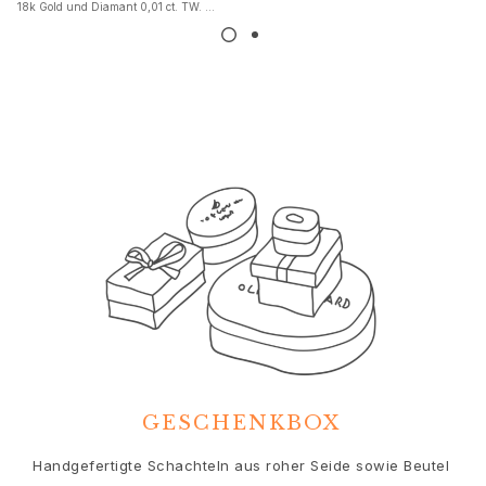
18k Gold und Diamant 0,01 ct. TW. VS.
Nature
Winter Frost
Lotus Pavé
Celebration
Love Bands
Forever Love
Love Rings
The Ring
Guidance
Verlobungs- & Hochzeitsberatung
Der diamant-leitfaden
Größenleitfaden
Geschenke
Images_Gifts
Ereignis
Abschluss
GESCHENKBOX
Jahr des Pferdes
Jubiläum
Handgefertigte Schachteln aus roher Seide sowie Beutel