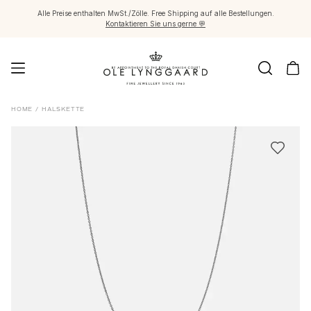
Alle Preise enthalten MwSt./Zölle. Free Shipping auf alle Bestellungen.
Kontaktieren Sie uns gerne 💬
Schmuck
HOME
/
HALSKETTE
Images_Fine Jewellery
Kategorien
Ringe
Anhänger
Halsketten
Ohrringpaare
Ohrring-Einzelstücke
Ohrring Anhänger
Armbänder
Charmanhänger
Broschen
Edelsteinketten & Kugelverschlüsse