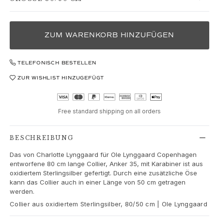
Love
Love Bands
Under the Sea
Wild Rose
ZUM WARENKORB HINZUFÜGEN
Funky Stars
Hearts
TELEFONISCH BESTELLEN
Images_Collections
ZUR WISHLIST HINZUGEFÜGT
ALLE KOLLEKTIONEN
Materialen
Gold
Free standard shipping on all orders
Weißgold
Roségold
BESCHREIBUNG
Silber
Diamanten
Das von Charlotte Lynggaard für Ole Lynggaard Copenhagen
Diamonds pavé
entworfene 80 cm lange Collier, Anker 35, mit Karabiner ist aus
oxidiertem Sterlingsilber gefertigt. Durch eine zusätzliche Öse
Edelstein
kann das Collier auch in einer Länge von 50 cm getragen
Perlen
werden.
Leder
Collier aus oxidiertem Sterlingsilber, 80/50 cm | Ole Lynggaard
Seide