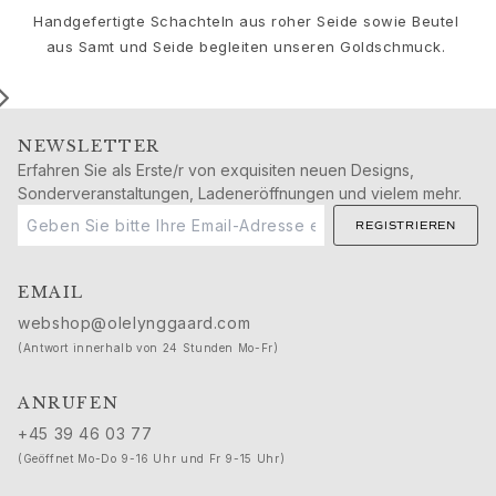
Geburtstag
Handgefertigte Schachteln aus roher Seide sowie Beutel
Geburt
aus Samt und Seide begleiten unseren Goldschmuck.
Weihnachten
Valentinstag
Muttertag
Vatertag
NEWSLETTER
Passion
Erfahren Sie als Erste/r von exquisiten neuen Designs,
Tiere
Sonderveranstaltungen, Ladeneröffnungen und vielem mehr.
Farben
REGISTRIEREN
Blumen
Natur
Ozean
EMAIL
Romantik
webshop@olelynggaard.com
Symbole
(Antwort innerhalb von 24 Stunden Mo-Fr)
Entdecken
Neuheiten
ANRUFEN
Die beliebtesten Geschenke
+45 39 46 03 77
Ikonische Einführungen
(Geöffnet Mo-Do 9-16 Uhr und Fr 9-15 Uhr)
Der Schmuck | A Place for Dreams