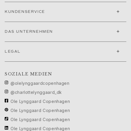
Ruud Hochzeitsschmuck
Filmfestival von Cannes edit
+
KUNDENSERVICE
Sculpted Silhouettes edit
Geschenke zum Personalisieren
Geschenke in Silber
+
DAS UNTERNEHMEN
Geschenke für Sie
Geschenke für Ihn
+
Für Ihn
LEGAL
Images_For Him
Kategorien
Ringe
SOZIALE MEDIEN
Armbänder
@olelynggaardcopenhagen
Halsketten
@charlottelynggaard_dk
Manschettenknöpfe
Anhänger
Ole Lynggaard Copenhagen
Broschen
Ole Lynggaard Copenhagen
Schlüsselanhänger
Ole Lynggaard Copenhagen
Kollektionen
Julius
Ole Lynggaard Copenhagen