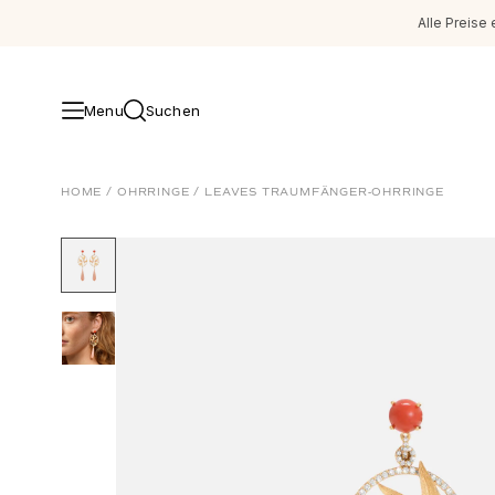
Alle Preise 
Menu
Suchen
Schmuck
HOME
/
OHRRINGE
/
LEAVES TRAUMFÄNGER-OHRRINGE
Images_Fine Jewellery
Kategorien
Ringe
Anhänger
Halsketten
Ohrringpaare
Ohrring-Einzelstücke
Ohrring Anhänger
Armbänder
Charmanhänger
Broschen