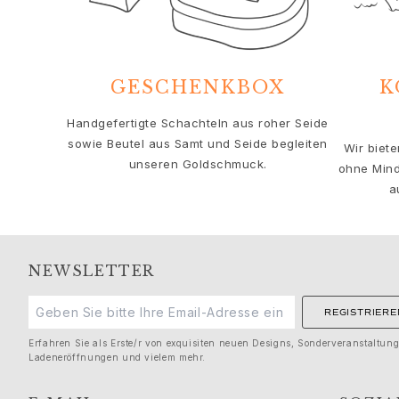
Solitaire
Nature
Winter Frost
Lotus Pavé
GESCHENKBOX
K
Celebration
Love Bands
Handgefertigte Schachteln aus roher Seide
Forever Love
sowie Beutel aus Samt und Seide begleiten
Wir biet
Love Rings
unseren Goldschmuck.
ohne Mind
The Ring
a
Guidance
Verlobungs- & Hochzeitsberatung
Der diamant-leitfaden
Größenleitfaden
NEWSLETTER
Geschenke
Images_Gifts
REGISTRIERE
Ereignis
Erfahren Sie als Erste/r von exquisiten neuen Designs, Sonderveranstaltun
Abschluss
Ladeneröffnungen und vielem mehr.
Jahr des Pferdes
Jubiläum