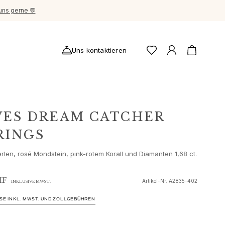
uns gerne 💬
Uns kontaktieren
VES DREAM CATCHER
RINGS
erlen, rosé Mondstein, pink-rotem Korall und Diamanten 1,68 ct.
HF
Artikel-Nr.
A2835-402
INKLUSIVE MWST.
ISE INKL. MWST. UND ZOLLGEBÜHREN