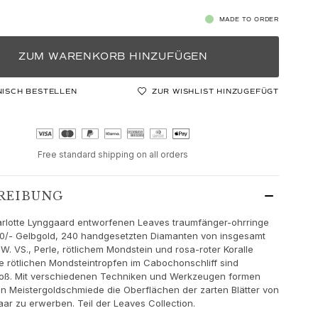
MADE TO ORDER
ZUM WARENKORB HINZUFÜGEN
NISCH BESTELLEN
ZUR WISHLIST HINZUGEFÜGT
Free standard shipping on all orders
REIBUNG
arlotte Lynggaard entworfenen Leaves traumfänger-ohrringe
50/- Gelbgold, 240 handgesetzten Diamanten von insgesamt
TW. VS., Perle, rötlichem Mondstein und rosa-roter Koralle
Die rötlichen Mondsteintropfen im Cabochonschliff sind
ß. Mit verschiedenen Techniken und Werkzeugen formen
n Meistergoldschmiede die Oberflächen der zarten Blätter von
aar zu erwerben. Teil der Leaves Collection.