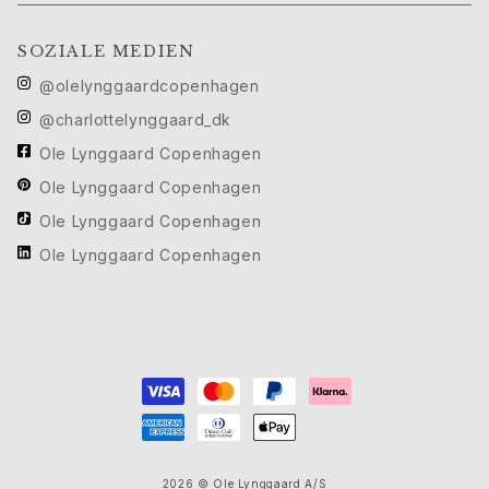
Geburtstag
Geburt
SOZIALE MEDIEN
Weihnachten
Valentinstag
@olelynggaardcopenhagen
Muttertag
@charlottelynggaard_dk
Vatertag
Ole Lynggaard Copenhagen
Passion
Tiere
Ole Lynggaard Copenhagen
Farben
Ole Lynggaard Copenhagen
Blumen
Ole Lynggaard Copenhagen
Natur
Ozean
Romantik
Symbole
Entdecken
Neuheiten
Die beliebtesten Geschenke
Ikonische Einführungen
Der Schmuck | A Place for Dreams
2026
© Ole Lynggaard A/S