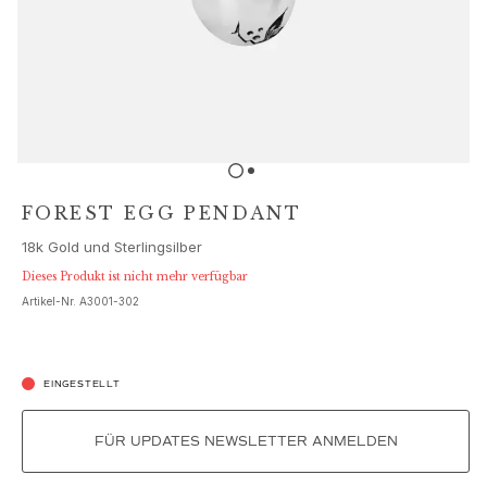
Schmucksets
Accessoires
NEUHEITEN
BESTSELLER
HOCHKARÄTIGE JUWELIERKUNST
Kollektionen
Elephant
Shooting Stars
FOREST EGG PENDANT
Nature
18k Gold und Sterlingsilber
Lotus
Bird Family
Dieses Produkt ist nicht mehr verfügbar
Life
Artikel-Nr.
A3001-302
Horse
Forest
Leaves
EINGESTELLT
BoHo
Snakes
FÜR UPDATES NEWSLETTER ANMELDEN
Young Fish