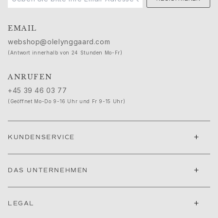
Nature
Winter Frost
EMAIL
Lotus Pavé
webshop@olelynggaard.com
Celebration
(Antwort innerhalb von 24 Stunden Mo-Fr)
Love Bands
Forever Love
ANRUFEN
Love Rings
The Ring
+45 39 46 03 77
Guidance
(Geöffnet Mo-Do 9-16 Uhr und Fr 9-15 Uhr)
Verlobungs- & Hochzeitsberatung
Der diamant-leitfaden
Größenleitfaden
+
KUNDENSERVICE
Geschenke
Images_Gifts
+
Ereignis
DAS UNTERNEHMEN
Abschluss
Jahr des Pferdes
+
LEGAL
Jubiläum