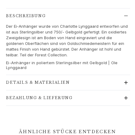
Love
Love Bands
Under the Sea
BESCHREIBUNG
Wild Rose
Der Ei-Anhänger wurde von Charlotte Lynggaard entworfen und
Funky Stars
ist aus Sterlingsilber und 750/- Gelbgold gefertigt. Ein oxidiertes
Hearts
Zweigdesign ist am Boden von Hand eingraviert und die
Images_Collections
goldenen Oberflächen sind von Goldschmiedemeistern für ein
mattes Finish von Hand gebürstet. Der Anhänger ist hohl und
ALLE KOLLEKTIONEN
teilbar. Teil der Forest Collection.
Materialen
Ei-Anhänger in poliertem Sterlingsilber mit Gelbgold | Ole
Gold
Lynggaard
Weißgold
Roségold
DETAILS & MATERIALIEN
Silber
Diamanten
BEZAHLUNG & LIEFERUNG
Diamonds pavé
Edelstein
Perlen
Leder
Seide
ÄHNLICHE STÜCKE ENTDECKEN