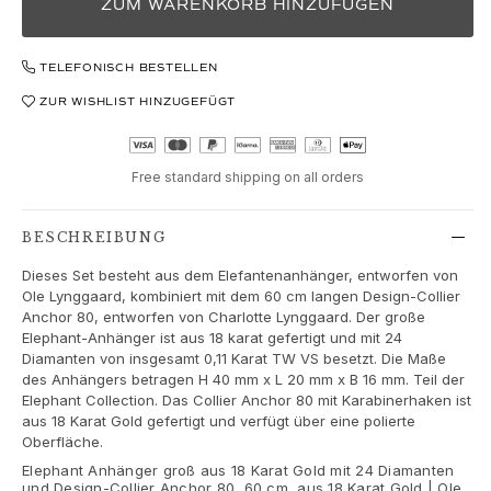
Love
ZUM WARENKORB HINZUFÜGEN
Love Bands
Under the Sea
TELEFONISCH BESTELLEN
Wild Rose
ZUR WISHLIST HINZUGEFÜGT
Funky Stars
Hearts
Images_Collections
Free standard shipping on all orders
ALLE KOLLEKTIONEN
Materialen
Gold
BESCHREIBUNG
Weißgold
Dieses Set besteht aus dem Elefantenanhänger, entworfen von
Roségold
Ole Lynggaard, kombiniert mit dem 60 cm langen Design-Collier
Silber
Anchor 80, entworfen von Charlotte Lynggaard. Der große
Elephant-Anhänger ist aus 18 karat gefertigt und mit 24
Diamanten
Diamanten von insgesamt 0,11 Karat TW VS besetzt. Die Maße
Diamonds pavé
des Anhängers betragen H 40 mm x L 20 mm x B 16 mm. Teil der
Edelstein
Elephant Collection. Das Collier Anchor 80 mit Karabinerhaken ist
Perlen
aus 18 Karat Gold gefertigt und verfügt über eine polierte
Oberfläche.
Leder
Elephant Anhänger groß aus 18 Karat Gold mit 24 Diamanten
Seide
und Design-Collier Anchor 80, 60 cm, aus 18 Karat Gold | Ole