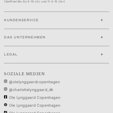
Ruud Hochzeitsschmuck
(Geöffnet Mo-Do 9-16 Uhr und Fr 9-15 Uhr)
Filmfestival von Cannes edit
Sculpted Silhouettes edit
+
Geschenke zum Personalisieren
KUNDENSERVICE
Geschenke in Silber
Geschenke für Sie
+
DAS UNTERNEHMEN
Geschenke für Ihn
Für Ihn
Images_For Him
+
LEGAL
Kategorien
Ringe
Armbänder
SOZIALE MEDIEN
Halsketten
Manschettenknöpfe
@olelynggaardcopenhagen
Anhänger
@charlottelynggaard_dk
Broschen
Ole Lynggaard Copenhagen
Schlüsselanhänger
Kollektionen
Ole Lynggaard Copenhagen
Julius