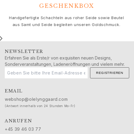
Geburtstag
GESCHENKBOX
Geburt
Weihnachten
Handgefertigte Schachteln aus roher Seide sowie Beutel
Valentinstag
aus Samt und Seide begleiten unseren Goldschmuck.
Muttertag
Vatertag
Passion
Tiere
NEWSLETTER
Farben
Erfahren Sie als Erste/r von exquisiten neuen Designs,
Sonderveranstaltungen, Ladeneröffnungen und vielem mehr.
Blumen
Natur
REGISTRIEREN
Ozean
Romantik
EMAIL
Symbole
webshop@olelynggaard.com
Entdecken
(Antwort innerhalb von 24 Stunden Mo-Fr)
Neuheiten
Die beliebtesten Geschenke
ANRUFEN
Ikonische Einführungen
Der Schmuck | A Place for Dreams
+45 39 46 03 77