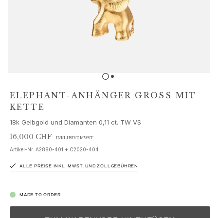
Schmucksets
Accessoires
NEUHEITEN
BESTSELLER
HOCHKARÄTIGE JUWELIERKUNST
Kollektionen
Elephant
Shooting Stars
ELEPHANT-ANHÄNGER GROSS MIT K
Nature
ETTE
Lotus
18k Gelbgold und Diamanten 0,11 ct. TW VS
Bird Family
Life
16,000 CHF
INKLUSIVE MWST.
Horse
Artikel-Nr.
A2880-401 + C2020-404
Forest
ALLE PREISE INKL. MWST. UND ZOLLGEBÜHREN
Leaves
BoHo
Snakes
MADE TO ORDER
Young Fish