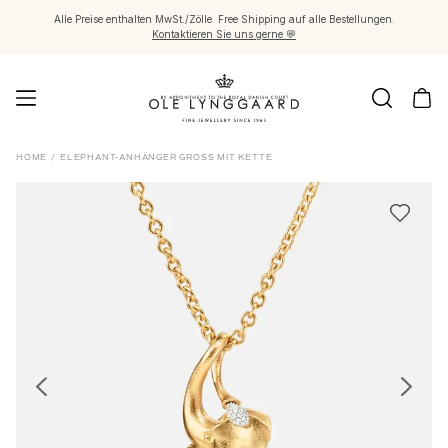
Alle Preise enthalten MwSt./Zölle. Free Shipping auf alle Bestellungen.
Kontaktieren Sie uns gerne 💬
Schmuck
HOME
/
ELEPHANT-ANHÄNGER GROSS MIT KETTE
Images_Fine Jewellery
Kategorien
Ringe
Anhänger
Halsketten
Ohrringpaare
Ohrring-Einzelstücke
Ohrring Anhänger
Armbänder
Charmanhänger
Broschen
Edelsteinketten & Kugelverschlüsse