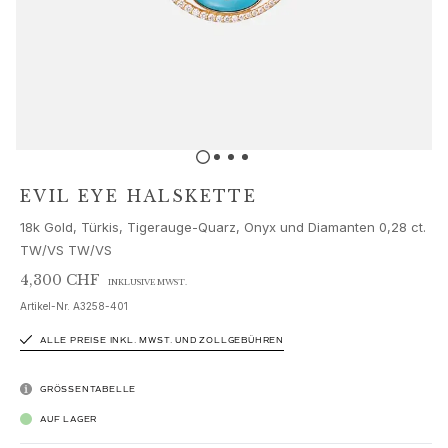
Schmucksets
Accessoires
NEUHEITEN
BESTSELLER
HOCHKARÄTIGE JUWELIERKUNST
Kollektionen
Elephant
Shooting Stars
EVIL EYE HALSKETTE
Nature
18k Gold, Türkis, Tigerauge-Quarz, Onyx und Diamanten 0,28 ct.
Lotus
TW/VS TW/VS
Bird Family
Life
4,300 CHF
INKLUSIVE MWST.
Horse
Artikel-Nr.
A3258-401
Forest
ALLE PREISE INKL. MWST. UND ZOLLGEBÜHREN
Leaves
BoHo
GRÖSSENTABELLE
Snakes
AUF LAGER
Young Fish