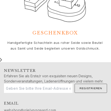
Geburtstag
Geburt
Weihnachten
Valentinstag
Muttertag
Vatertag
GESCHENKBOX
Passion
Tiere
Handgefertigte Schachteln aus roher Seide sowie Beutel
Farben
aus Samt und Seide begleiten unseren Goldschmuck.
Blumen
Natur
Ozean
NEWSLETTER
Romantik
Erfahren Sie als Erste/r von exquisiten neuen Designs,
Symbole
Sonderveranstaltungen, Ladeneröffnungen und vielem mehr.
Entdecken
REGISTRIEREN
Neuheiten
Die beliebtesten Geschenke
Ikonische Einführungen
EMAIL
Der Schmuck | A Place for Dreams
webshop@olelynggaard.com