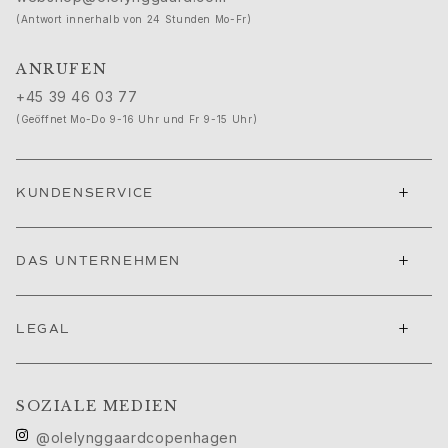
Ruud Hochzeitsschmuck
(Antwort innerhalb von 24 Stunden Mo-Fr)
Filmfestival von Cannes edit
Sculpted Silhouettes edit
ANRUFEN
Geschenke zum Personalisieren
+45 39 46 03 77
Geschenke in Silber
(Geöffnet Mo-Do 9-16 Uhr und Fr 9-15 Uhr)
Geschenke für Sie
Geschenke für Ihn
Für Ihn
+
KUNDENSERVICE
Images_For Him
Kategorien
Ringe
+
DAS UNTERNEHMEN
Armbänder
Halsketten
Manschettenknöpfe
+
LEGAL
Anhänger
Broschen
Schlüsselanhänger
SOZIALE MEDIEN
Kollektionen
@olelynggaardcopenhagen
Julius