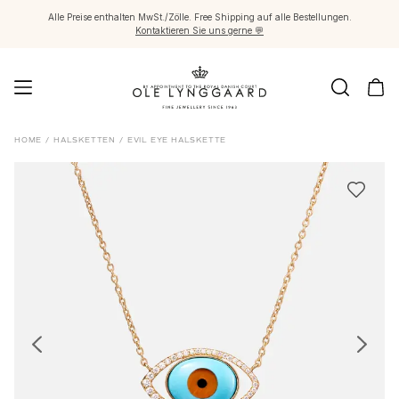
Alle Preise enthalten MwSt./Zölle. Free Shipping auf alle Bestellungen.
Kontaktieren Sie uns gerne 💬
Schmuck
HOME
/
HALSKETTEN
/
EVIL EYE HALSKETTE
Images_Fine Jewellery
Kategorien
Ringe
Anhänger
Halsketten
Ohrringpaare
Ohrring-Einzelstücke
Ohrring Anhänger
Armbänder
Charmanhänger
Broschen
Edelsteinketten & Kugelverschlüsse