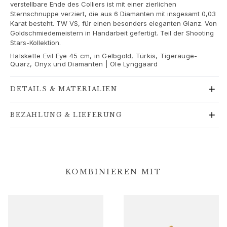
Goldringe für Frauen
verstellbare Ende des Colliers ist mit einer zierlichen
Sternschnuppe verziert, die aus 6 Diamanten mit insgesamt 0,03
Goldohrringe für Frauen
Karat besteht. TW VS, für einen besonders eleganten Glanz. Von
Goldarmbänder für Frauen
Goldschmiedemeistern in Handarbeit gefertigt. Teil der Shooting
Goldhalsketten für Frauen
Stars-Kollektion.
Goldanhänger für Frauen
Halskette Evil Eye 45 cm, in Gelbgold, Türkis, Tigerauge-
Quarz, Onyx und Diamanten | Ole Lynggaard
Verlobung & Hochzeit
Images_Wedding and engagment
Verlobung
DETAILS & MATERIALIEN
Verlobungsringe für Sie
Verlobungsringe für Ihn
BEZAHLUNG & LIEFERUNG
Hochzeit
Eheringe für Sie
Eheringe für Ihn
Hochzeitsschmuck für Sie
KOMBINIEREN MIT
Hochzeitsschmuck für Ihn
Morning gifts für Sie
Morning gifts für Ihn
Kollektionen
Solitaire