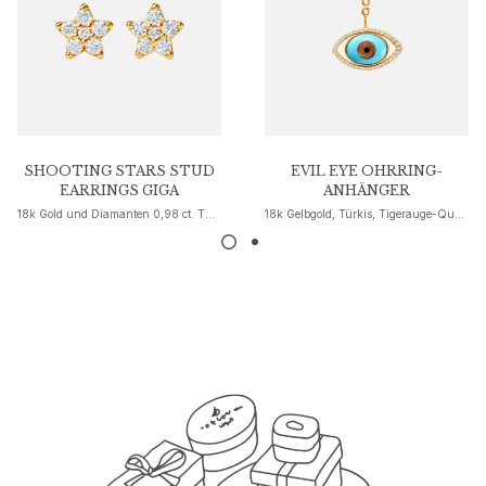
Nature
Winter Frost
Lotus Pavé
Celebration
Love Bands
Forever Love
SHOOTING STARS STUD
EVIL EYE OHRRING-
Love Rings
EARRINGS GIGA
ANHÄNGER
The Ring
18k Gold und Diamanten 0,98 ct. TW. VS.
18k Gelbgold, Türkis, Tigerauge-Quarz, Onyx und Diamanten
Guidance
Verlobungs- & Hochzeitsberatung
Der diamant-leitfaden
Größenleitfaden
Geschenke
Images_Gifts
Ereignis
Abschluss
Jahr des Pferdes
Jubiläum