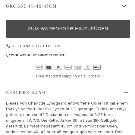
Love
GRÖSSE 40/42/45CM
Love Bands
Under the Sea
Wild Rose
Funky Stars
ZUM WARENKORB HINZUFÜGEN
Hearts
Images_Collections
TELEFONISCH BESTELLEN
ALLE KOLLEKTIONEN
ZUR WISHLIST HINZUGEFÜGT
Materialen
Gold
Weißgold
Free standard shipping on all orders
Roségold
Silber
BESCHREIBUNG
Diamanten
Diamonds pavé
Dieses von Charlotte Lynggaard entworfene Collier ist mit einem
Edelstein
Evil Eye verziert. Der Evil Eye ist aus Tigerauge, Türkis und Onyx
gefertigt und von 42 Diamanten mit insgesamt 0,25 Karat
Perlen
umgeben. TW/VS. Die Kette, Anker 30, ist aus 18k Gelbgold
Leder
gefertigt. Es misst insgesamt 45 cm und verfügt über Ösen,
Seide
sodass es bei 40, 42 oder 45 cm getragen werden kann. Das