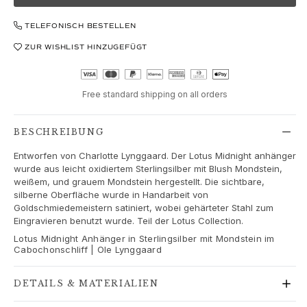
Love
Love Bands
TELEFONISCH BESTELLEN
Under the Sea
ZUR WISHLIST HINZUGEFÜGT
Wild Rose
Funky Stars
Hearts
Free standard shipping on all orders
Images_Collections
ALLE KOLLEKTIONEN
Materialen
BESCHREIBUNG
Gold
Entworfen von Charlotte Lynggaard. Der Lotus Midnight anhänger
Weißgold
wurde aus leicht oxidiertem Sterlingsilber mit Blush Mondstein,
Roségold
weißem, und grauem Mondstein hergestellt. Die sichtbare,
silberne Oberfläche wurde in Handarbeit von
Silber
Goldschmiedemeistern satiniert, wobei gehärteter Stahl zum
Diamanten
Eingravieren benutzt wurde. Teil der Lotus Collection.
Diamonds pavé
Lotus Midnight Anhänger in Sterlingsilber mit Mondstein im
Edelstein
Cabochonschliff | Ole Lynggaard
Perlen
Leder
DETAILS & MATERIALIEN
Seide