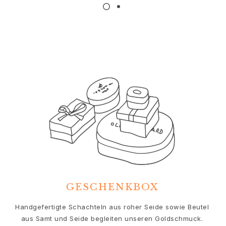
Nature
Winter Frost
Lotus Pavé
Celebration
Love Bands
Forever Love
Love Rings
The Ring
Guidance
Verlobungs- & Hochzeitsberatung
Der diamant-leitfaden
Größenleitfaden
Geschenke
Images_Gifts
Ereignis
GESCHENKBOX
Abschluss
Jahr des Pferdes
Handgefertigte Schachteln aus roher Seide sowie Beutel
Jubiläum
aus Samt und Seide begleiten unseren Goldschmuck.