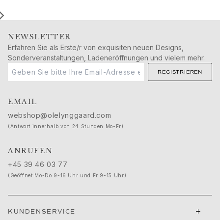
Geburtstag
Geburt
Weihnachten
Valentinstag
NEWSLETTER
Muttertag
Erfahren Sie als Erste/r von exquisiten neuen Designs,
Sonderveranstaltungen, Ladeneröffnungen und vielem mehr.
Vatertag
Passion
REGISTRIEREN
Tiere
Farben
EMAIL
Blumen
webshop@olelynggaard.com
Natur
(Antwort innerhalb von 24 Stunden Mo-Fr)
Ozean
Romantik
ANRUFEN
Symbole
+45 39 46 03 77
Entdecken
Neuheiten
(Geöffnet Mo-Do 9-16 Uhr und Fr 9-15 Uhr)
Die beliebtesten Geschenke
Ikonische Einführungen
+
Der Schmuck | A Place for Dreams
KUNDENSERVICE