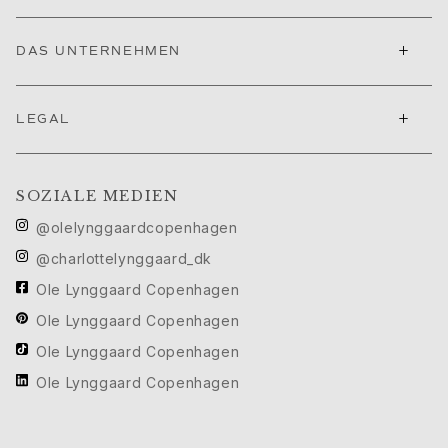
Ruud Hochzeitsschmuck
Filmfestival von Cannes edit
+
DAS UNTERNEHMEN
Sculpted Silhouettes edit
Geschenke zum Personalisieren
Geschenke in Silber
+
LEGAL
Geschenke für Sie
Geschenke für Ihn
Für Ihn
SOZIALE MEDIEN
Images_For Him
Kategorien
@olelynggaardcopenhagen
Ringe
@charlottelynggaard_dk
Armbänder
Ole Lynggaard Copenhagen
Halsketten
Manschettenknöpfe
Ole Lynggaard Copenhagen
Anhänger
Ole Lynggaard Copenhagen
Broschen
Ole Lynggaard Copenhagen
Schlüsselanhänger
Kollektionen
Julius