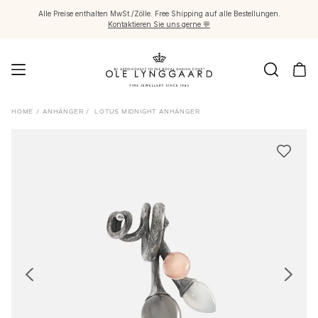
Alle Preise enthalten MwSt./Zölle. Free Shipping auf alle Bestellungen.
Kontaktieren Sie uns gerne 💬
Schmuck
HOME
/
ANHÄNGER
/
LOTUS MIDNIGHT ANHÄNGER
Images_Fine Jewellery
Kategorien
Ringe
Anhänger
Halsketten
Ohrringpaare
Ohrring-Einzelstücke
Ohrring Anhänger
Armbänder
Charmanhänger
Broschen
Edelsteinketten & Kugelverschlüsse