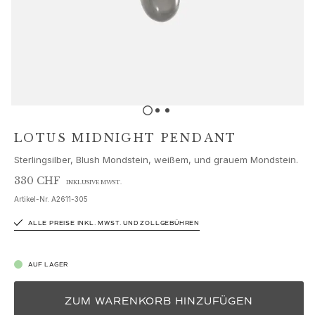
Schmucksets
Accessoires
NEUHEITEN
BESTSELLER
HOCHKARÄTIGE JUWELIERKUNST
Kollektionen
Elephant
Shooting Stars
LOTUS MIDNIGHT PENDANT
Nature
Sterlingsilber, Blush Mondstein, weißem, und grauem Mondstein.
Lotus
Bird Family
330 CHF
INKLUSIVE MWST.
Life
Artikel-Nr.
A2611-305
Horse
ALLE PREISE INKL. MWST. UND ZOLLGEBÜHREN
Forest
Leaves
BoHo
AUF LAGER
Snakes
Young Fish
ZUM WARENKORB HINZUFÜGEN