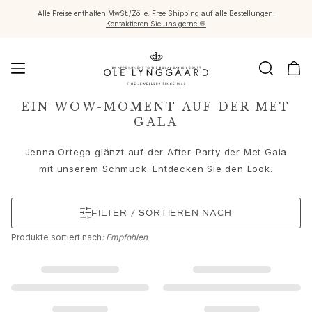
Alle Preise enthalten MwSt./Zölle. Free Shipping auf alle Bestellungen.
Kontaktieren Sie uns gerne 💬
Schmuck
EIN WOW-MOMENT AUF DER MET
GALA
Images_Fine Jewellery
Kategorien
Jenna Ortega glänzt auf der After-Party der Met Gala
Ringe
mit unserem Schmuck. Entdecken Sie den Look.
Anhänger
Halsketten
Ohrringpaare
FILTER / SORTIEREN NACH
Ohrring-Einzelstücke
Produkte
sortiert nach
: Empfohlen
Ohrring Anhänger
Armbänder
Charmanhänger
Broschen
Edelsteinketten & Kugelverschlüsse