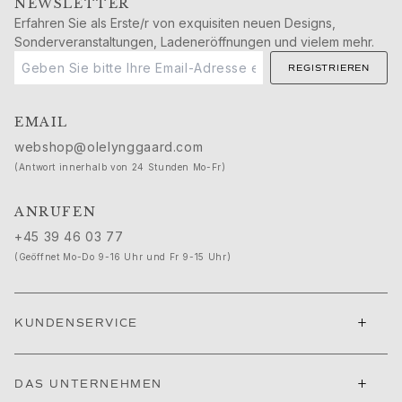
NEWSLETTER
Nature
Erfahren Sie als Erste/r von exquisiten neuen Designs,
Winter Frost
Sonderveranstaltungen, Ladeneröffnungen und vielem mehr.
Lotus Pavé
REGISTRIEREN
Celebration
Love Bands
Forever Love
EMAIL
Love Rings
webshop@olelynggaard.com
The Ring
(Antwort innerhalb von 24 Stunden Mo-Fr)
Guidance
Verlobungs- & Hochzeitsberatung
ANRUFEN
Der diamant-leitfaden
+45 39 46 03 77
Größenleitfaden
(Geöffnet Mo-Do 9-16 Uhr und Fr 9-15 Uhr)
Geschenke
Images_Gifts
Ereignis
+
KUNDENSERVICE
Abschluss
Jahr des Pferdes
Jubiläum
+
DAS UNTERNEHMEN