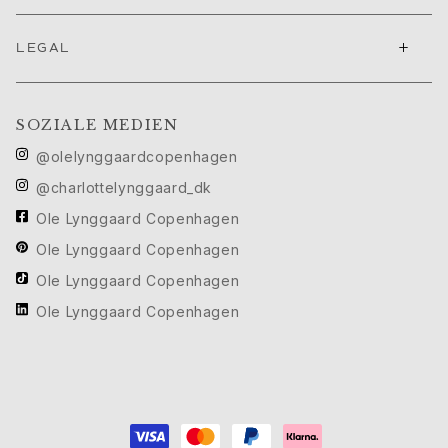
Geburtstag
Geburt
+
Weihnachten
LEGAL
Valentinstag
Muttertag
Vatertag
SOZIALE MEDIEN
Passion
@olelynggaardcopenhagen
Tiere
@charlottelynggaard_dk
Farben
Blumen
Ole Lynggaard Copenhagen
Natur
Ole Lynggaard Copenhagen
Ozean
Ole Lynggaard Copenhagen
Romantik
Symbole
Ole Lynggaard Copenhagen
Entdecken
Neuheiten
Die beliebtesten Geschenke
Ikonische Einführungen
Der Schmuck | A Place for Dreams