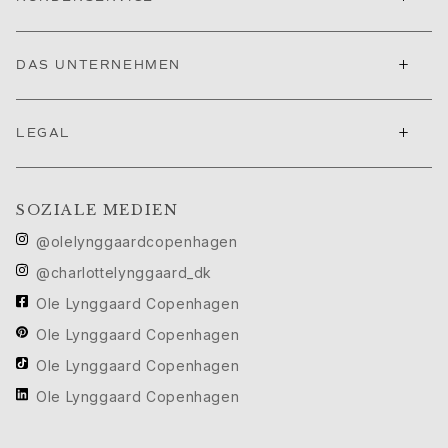
Love
Love Bands
Under the Sea
+
DAS UNTERNEHMEN
Wild Rose
Funky Stars
Hearts
+
LEGAL
Images_Collections
ALLE KOLLEKTIONEN
Materialen
SOZIALE MEDIEN
Gold
Weißgold
@olelynggaardcopenhagen
Roségold
@charlottelynggaard_dk
Silber
Ole Lynggaard Copenhagen
Diamanten
Ole Lynggaard Copenhagen
Diamonds pavé
Edelstein
Ole Lynggaard Copenhagen
Perlen
Ole Lynggaard Copenhagen
Leder
Seide