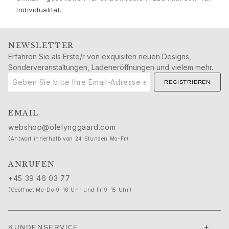
Schmucksets
Individualität.
Accessoires
NEUHEITEN
BESTSELLER
NEWSLETTER
Erfahren Sie als Erste/r von exquisiten neuen Designs,
HOCHKARÄTIGE JUWELIERKUNST
Sonderveranstaltungen, Ladeneröffnungen und vielem mehr.
Kollektionen
Elephant
REGISTRIEREN
Shooting Stars
Nature
EMAIL
Lotus
webshop@olelynggaard.com
Bird Family
(Antwort innerhalb von 24 Stunden Mo-Fr)
Life
Horse
ANRUFEN
Forest
+45 39 46 03 77
Leaves
(Geöffnet Mo-Do 9-16 Uhr und Fr 9-15 Uhr)
BoHo
Snakes
Young Fish
+
KUNDENSERVICE