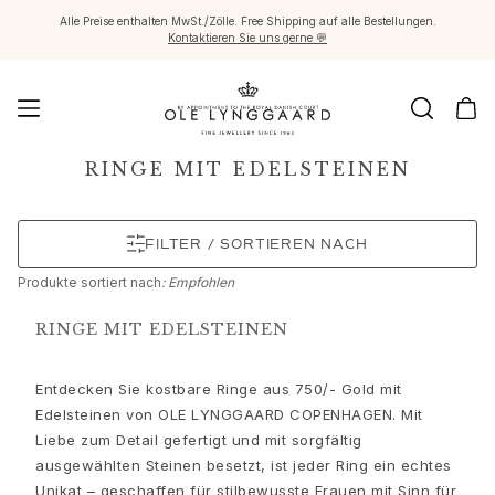
Alle Preise enthalten MwSt./Zölle. Free Shipping auf alle Bestellungen.
Kontaktieren Sie uns gerne 💬
Schmuck
RINGE MIT EDELSTEINEN
Images_Fine Jewellery
Kategorien
FILTER / SORTIEREN NACH
Ringe
Anhänger
Produkte
sortiert nach
: Empfohlen
Halsketten
Ohrringpaare
RINGE MIT EDELSTEINEN
Ohrring-Einzelstücke
Ohrring Anhänger
Entdecken Sie kostbare Ringe aus 750/- Gold mit
Armbänder
Edelsteinen von OLE LYNGGAARD COPENHAGEN. Mit
Charmanhänger
Liebe zum Detail gefertigt und mit sorgfältig
Broschen
ausgewählten Steinen besetzt, ist jeder Ring ein echtes
Edelsteinketten & Kugelverschlüsse
Unikat – geschaffen für stilbewusste Frauen mit Sinn für