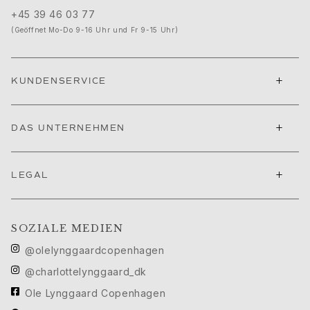
Geburtstag
+45 39 46 03 77
Geburt
(Geöffnet Mo-Do 9-16 Uhr und Fr 9-15 Uhr)
Weihnachten
Valentinstag
Muttertag
+
KUNDENSERVICE
Vatertag
Passion
Tiere
+
DAS UNTERNEHMEN
Farben
Blumen
Natur
+
LEGAL
Ozean
Romantik
Symbole
SOZIALE MEDIEN
Entdecken
Neuheiten
@olelynggaardcopenhagen
Die beliebtesten Geschenke
@charlottelynggaard_dk
Ikonische Einführungen
Ole Lynggaard Copenhagen
Der Schmuck | A Place for Dreams