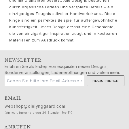
und mit Diamanten besetzt. Alle Designs bestechen
Nature
durch organische Formen und verspielte Details – ein
Winter Frost
einzigartiges Zeugnis stilvoller Handwerkskunst. Diese
Lotus Pavé
Ringe sind ein perfektes Beispiel für außergewöhnliche
Celebration
Kunstfertigkeit. Jedes Design erzählt eine Geschichte,
Love Bands
die von einzigartiger Inspiration zeugt und in kostbaren
Forever Love
Materialien zum Ausdruck kommt.
Love Rings
The Ring
Guidance
NEWSLETTER
Erfahren Sie als Erste/r von exquisiten neuen Designs,
Verlobungs- & Hochzeitsberatung
Sonderveranstaltungen, Ladeneröffnungen und vielem mehr.
Der diamant-leitfaden
Größenleitfaden
REGISTRIEREN
Geschenke
Images_Gifts
EMAIL
Ereignis
webshop@olelynggaard.com
Abschluss
(Antwort innerhalb von 24 Stunden Mo-Fr)
Jahr des Pferdes
Jubiläum
ANRUFEN