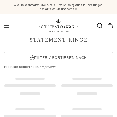
Alle Preise enthalten MwSt./Zölle. Free Shipping auf alle Bestellungen.
Kontaktieren Sie uns gerne 💬
Schmuck
STATEMENT-RINGE
Images_Fine Jewellery
Kategorien
FILTER / SORTIEREN NACH
Ringe
Anhänger
Produkte
sortiert nach
: Empfohlen
Halsketten
Ohrringpaare
Ohrring-Einzelstücke
Ohrring Anhänger
Armbänder
Charmanhänger
Broschen
Edelsteinketten & Kugelverschlüsse