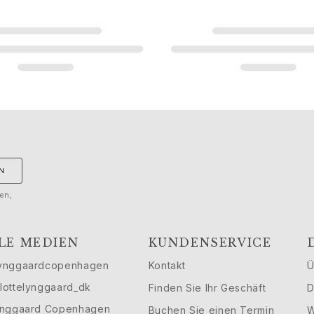
N
gen,
LE MEDIEN
KUNDENSERVICE
ynggaardcopenhagen
Kontakt
Ü
lottelynggaard_dk
Finden Sie Ihr Geschäft
D
ynggaard Copenhagen
Buchen Sie einen Termin
W