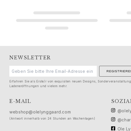
Seide
Goldringe für Frauen
Goldohrringe für Frauen
Goldarmbänder für Frauen
Goldhalsketten für Frauen
Goldanhänger für Frauen
Verlobung & Hochzeit
Images_Wedding and engagment
Verlobung
NEWSLETTER
Verlobungsringe für Sie
Verlobungsringe für Ihn
REGISTRIERE
Hochzeit
Erfahren Sie als Erste/r von exquisiten neuen Designs, Sonderveranstaltun
Eheringe für Sie
Ladeneröffnungen und vielem mehr.
Eheringe für Ihn
Hochzeitsschmuck für Sie
E-MAIL
SOZIA
Hochzeitsschmuck für Ihn
@olel
webshop@olelynggaard.com
Morning gifts für Sie
(Antwort innerhalb von 24 Stunden an Wochentagen)
Morning gifts für Ihn
@char
Kollektionen
Ole L