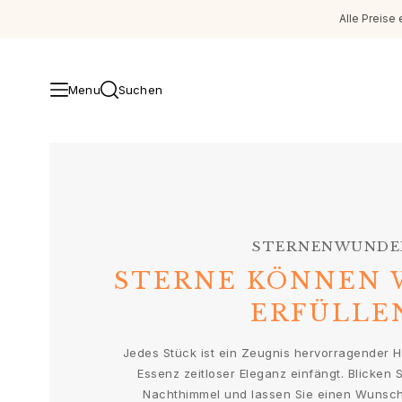
Alle Preise 
Menu
Suchen
Schmuck
Images_Fine Jewellery
Kategorien
Ringe
Anhänger
STERNENWUNDE
Halsketten
STERNE KÖNNEN
Ohrringpaare
Ohrring-Einzelstücke
ERFÜLLE
Ohrring Anhänger
Armbänder
Jedes Stück ist ein Zeugnis hervorragender 
Charmanhänger
Essenz zeitloser Eleganz einfängt. Blicken 
Broschen
Nachthimmel und lassen Sie einen Wunsch 