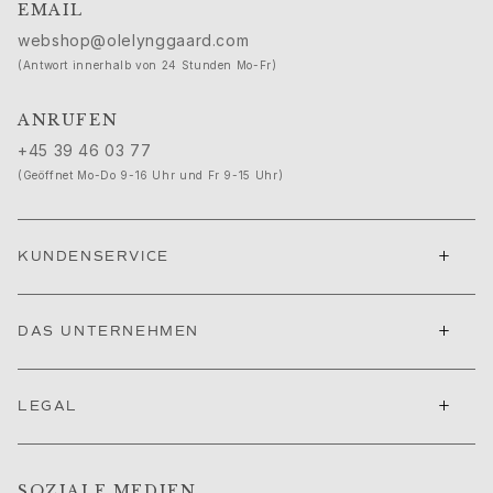
Ruud Hochzeitsschmuck
EMAIL
Filmfestival von Cannes edit
webshop@olelynggaard.com
Sculpted Silhouettes edit
(Antwort innerhalb von 24 Stunden Mo-Fr)
Geschenke zum Personalisieren
Geschenke in Silber
ANRUFEN
Geschenke für Sie
+45 39 46 03 77
Geschenke für Ihn
(Geöffnet Mo-Do 9-16 Uhr und Fr 9-15 Uhr)
Für Ihn
Images_For Him
Kategorien
+
KUNDENSERVICE
Ringe
Armbänder
Halsketten
+
DAS UNTERNEHMEN
Manschettenknöpfe
Anhänger
+
Broschen
LEGAL
Schlüsselanhänger
Kollektionen
Julius
SOZIALE MEDIEN