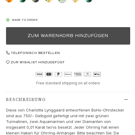
Love
Love Bands
Under the Sea
MADE TO ORDER
Wild Rose
Funky Stars
ZUM WARENKORB HINZUFÜGEN
Hearts
Images_Collections
ALLE KOLLEKTIONEN
TELEFONISCH BESTELLEN
Materialen
ZUR WISHLIST HINZUGEFÜGT
Gold
Weißgold
Roségold
Free standard shipping on all orders
Silber
Diamanten
BESCHREIBUNG
Diamonds pavé
Edelstein
Diese von Charlotte Lynggaard entworfenen BoHo-Ohrstecker
Perlen
sind aus 750/- Gelbgold gefertigt und mit zwei grünen
Turmalinen, zwei Aquamarinen und vier Diamanten von
Leder
insgesamt 0,01 Karat tw/vs besetzt. Jeder Ohrring hat einen
Seide
kleinen Haken für Ohrring-Anhänger. Bitte beachten Sie: Da