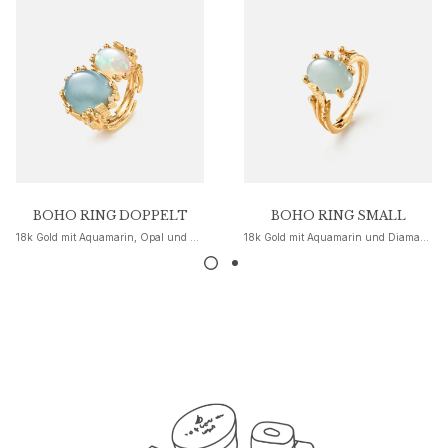
Nature
Winter Frost
Lotus Pavé
Celebration
Love Bands
Forever Love
Love Rings
The Ring
Guidance
BOHO RING DOPPELT
BOHO RING SMALL
Verlobungs- & Hochzeitsberatung
18k Gold mit Aquamarin, Opal und Diamanten
18k Gold mit Aquamarin und Diamanten
Der diamant-leitfaden
Größenleitfaden
Geschenke
Images_Gifts
Ereignis
Abschluss
Jahr des Pferdes
Jubiläum