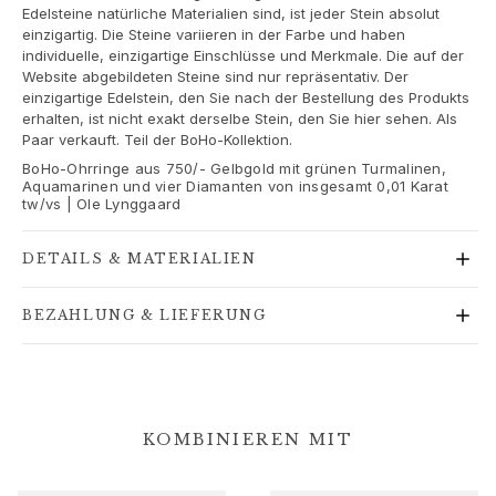
Goldringe für Frauen
Edelsteine natürliche Materialien sind, ist jeder Stein absolut
Goldohrringe für Frauen
einzigartig. Die Steine variieren in der Farbe und haben
individuelle, einzigartige Einschlüsse und Merkmale. Die auf der
Goldarmbänder für Frauen
Website abgebildeten Steine sind nur repräsentativ. Der
Goldhalsketten für Frauen
einzigartige Edelstein, den Sie nach der Bestellung des Produkts
Goldanhänger für Frauen
erhalten, ist nicht exakt derselbe Stein, den Sie hier sehen. Als
Paar verkauft. Teil der BoHo-Kollektion.
Verlobung & Hochzeit
Images_Wedding and engagment
BoHo-Ohrringe aus 750/- Gelbgold mit grünen Turmalinen,
Aquamarinen und vier Diamanten von insgesamt 0,01 Karat
Verlobung
tw/vs | Ole Lynggaard
Verlobungsringe für Sie
Verlobungsringe für Ihn
DETAILS & MATERIALIEN
Hochzeit
Eheringe für Sie
BEZAHLUNG & LIEFERUNG
Eheringe für Ihn
Hochzeitsschmuck für Sie
Hochzeitsschmuck für Ihn
Morning gifts für Sie
Morning gifts für Ihn
KOMBINIEREN MIT
Kollektionen
Solitaire