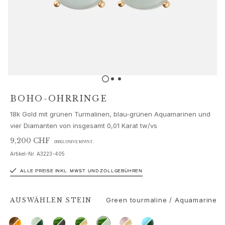
Schmucksets
Accessoires
NEUHEITEN
BESTSELLER
HOCHKARÄTIGE JUWELIERKUNST
Kollektionen
Elephant
Shooting Stars
BOHO-OHRRINGE
Nature
18k Gold mit grünen Turmalinen, blau-grünen Aquamarinen und
Lotus
vier Diamanten von insgesamt 0,01 Karat tw/vs
Bird Family
Life
9,200 CHF
INKLUSIVE MWST.
Horse
Artikel-Nr.
A3223-405
Forest
ALLE PREISE INKL. MWST. UND ZOLLGEBÜHREN
Leaves
BoHo
Green tourmaline / Aquamarine
Snakes
AUSWÄHLEN
STEIN
Young Fish