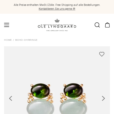
Alle Preise enthalten MwSt./Zölle. Free Shipping auf alle Bestellungen.
Kontaktieren Sie uns gerne 💬
Schmuck
HOME
/
BOHO-OHRRINGE
Images_Fine Jewellery
Kategorien
Ringe
Anhänger
Halsketten
Ohrringpaare
Ohrring-Einzelstücke
Ohrring Anhänger
Armbänder
Charmanhänger
Broschen
Edelsteinketten & Kugelverschlüsse