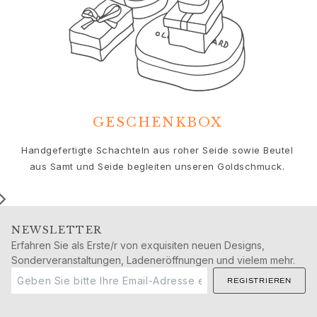
Geburtstag
Geburt
Weihnachten
Valentinstag
Muttertag
Vatertag
Passion
Tiere
GESCHENKBOX
Farben
Handgefertigte Schachteln aus roher Seide sowie Beutel
Blumen
aus Samt und Seide begleiten unseren Goldschmuck.
Natur
Ozean
Romantik
Symbole
NEWSLETTER
Entdecken
Erfahren Sie als Erste/r von exquisiten neuen Designs,
Neuheiten
Sonderveranstaltungen, Ladeneröffnungen und vielem mehr.
Die beliebtesten Geschenke
REGISTRIEREN
Ikonische Einführungen
Der Schmuck | A Place for Dreams