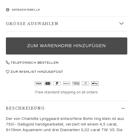
Love
Love Bands
GRÖSSENTABELLE
Under the Sea
Wild Rose
GRÖSSE AUSWÄHLEN
Funky Stars
Hearts
Images_Collections
ZUM WARENKORB HINZUFÜGEN
ALLE KOLLEKTIONEN
Materialen
TELEFONISCH BESTELLEN
Gold
Weißgold
ZUR WISHLIST HINZUGEFÜGT
Roségold
Silber
Diamanten
Free standard shipping on all orders
Diamonds pavé
Edelstein
BESCHREIBUNG
Perlen
Der von Charlotte Lynggaard entworfene BoHo ring klein ist aus
Leder
750/- Gelbgold handgearbeitet, verziert mit einem 4,5 carat,
Seide
9x13mm Aquamarin und drei Diamanten 0,02 carat TW. VS. Die