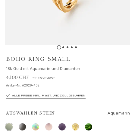
Schmucksets
Accessoires
NEUHEITEN
BESTSELLER
HOCHKARÄTIGE JUWELIERKUNST
Kollektionen
Elephant
Shooting Stars
BOHO RING SMALL
Nature
18k Gold mit Aquamarin und Diamanten
Lotus
Bird Family
4,100 CHF
INKLUSIVE MWST.
Life
Artikel-Nr.
A2929-402
Horse
ALLE PREISE INKL. MWST. UND ZOLLGEBÜHREN
Forest
Leaves
BoHo
Aquamarin
AUSWÄHLEN
STEIN
Snakes
Young Fish