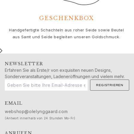
Geburtstag
Geburt
Weihnachten
GESCHENKBOX
Valentinstag
Muttertag
Handgefertigte Schachteln aus roher Seide sowie Beutel
Vatertag
aus Samt und Seide begleiten unseren Goldschmuck.
Passion
Tiere
Farben
NEWSLETTER
Blumen
Erfahren Sie als Erste/r von exquisiten neuen Designs,
Natur
Sonderveranstaltungen, Ladeneröffnungen und vielem mehr.
Ozean
REGISTRIEREN
Romantik
Symbole
Entdecken
EMAIL
Neuheiten
webshop@olelynggaard.com
Die beliebtesten Geschenke
(Antwort innerhalb von 24 Stunden Mo-Fr)
Ikonische Einführungen
Der Schmuck | A Place for Dreams
ANRUFEN