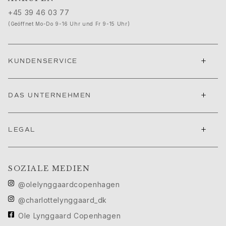
Ruud Hochzeitsschmuck
+45 39 46 03 77
Filmfestival von Cannes edit
(Geöffnet Mo-Do 9-16 Uhr und Fr 9-15 Uhr)
Sculpted Silhouettes edit
Geschenke zum Personalisieren
Geschenke in Silber
+
KUNDENSERVICE
Geschenke für Sie
Geschenke für Ihn
Für Ihn
+
DAS UNTERNEHMEN
Images_For Him
Kategorien
Ringe
+
LEGAL
Armbänder
Halsketten
Manschettenknöpfe
SOZIALE MEDIEN
Anhänger
@olelynggaardcopenhagen
Broschen
Schlüsselanhänger
@charlottelynggaard_dk
Kollektionen
Ole Lynggaard Copenhagen
Julius