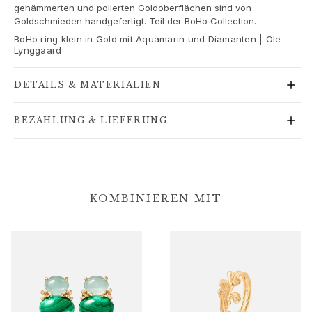
Goldringe für Frauen
gehämmerten und polierten Goldoberflächen sind von
Goldschmieden handgefertigt. Teil der BoHo Collection.
Goldohrringe für Frauen
Goldarmbänder für Frauen
BoHo ring klein in Gold mit Aquamarin und Diamanten | Ole
Lynggaard
Goldhalsketten für Frauen
Goldanhänger für Frauen
DETAILS & MATERIALIEN
Verlobung & Hochzeit
Images_Wedding and engagment
BEZAHLUNG & LIEFERUNG
Verlobung
Verlobungsringe für Sie
Verlobungsringe für Ihn
Hochzeit
Eheringe für Sie
KOMBINIEREN MIT
Eheringe für Ihn
Hochzeitsschmuck für Sie
Hochzeitsschmuck für Ihn
Morning gifts für Sie
Morning gifts für Ihn
Kollektionen
Solitaire