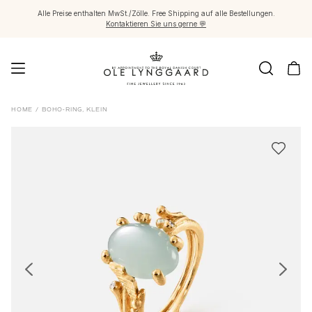
Alle Preise enthalten MwSt./Zölle. Free Shipping auf alle Bestellungen.
Kontaktieren Sie uns gerne 💬
Schmuck
HOME
/
BOHO-RING, KLEIN
Images_Fine Jewellery
Kategorien
Ringe
Anhänger
Halsketten
Ohrringpaare
Ohrring-Einzelstücke
Ohrring Anhänger
Armbänder
Charmanhänger
Broschen
Edelsteinketten & Kugelverschlüsse