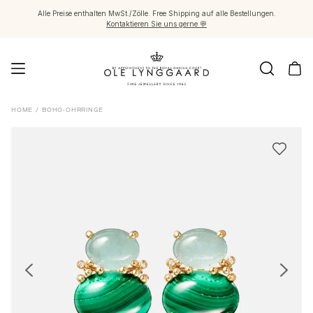
Alle Preise enthalten MwSt./Zölle. Free Shipping auf alle Bestellungen.
Kontaktieren Sie uns gerne 💬
Schmuck
HOME
/
BOHO-OHRRINGE
Images_Fine Jewellery
Kategorien
Ringe
Anhänger
Halsketten
Ohrringpaare
Ohrring-Einzelstücke
Ohrring Anhänger
Armbänder
Charmanhänger
Broschen
Edelsteinketten & Kugelverschlüsse