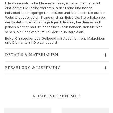
Goldringe für Frauen
Edelsteine natürliche Materialien sind, ist jeder Stein absolut
Goldohrringe für Frauen
einzigartig. Die Steine variieren in der Farbe und haben
individuelle, einzigartige Einschlüsse und Merkmale. Die auf der
Goldarmbänder für Frauen
Website abgebildeten Steine sind nur Beispiele. Sie erhalten bei
Goldhalsketten für Frauen
der Bestellung einen einzigartigen Edelstein, bei dem es sich
Goldanhänger für Frauen
jedoch nicht genau um denselben Stein handelt, den Sie hier
sehen. Als Paar verkauft. Teil der BoHo-Kollektion.
Verlobung & Hochzeit
Images_Wedding and engagment
BoHo-Ohrstecker aus Gelbgold mit Aquamarinen, Malachiten
und Diamanten | Ole Lynggaard
Verlobung
Verlobungsringe für Sie
DETAILS & MATERIALIEN
Verlobungsringe für Ihn
Hochzeit
BEZAHLUNG & LIEFERUNG
Eheringe für Sie
Eheringe für Ihn
Hochzeitsschmuck für Sie
Hochzeitsschmuck für Ihn
Morning gifts für Sie
KOMBINIEREN MIT
Morning gifts für Ihn
Kollektionen
Solitaire