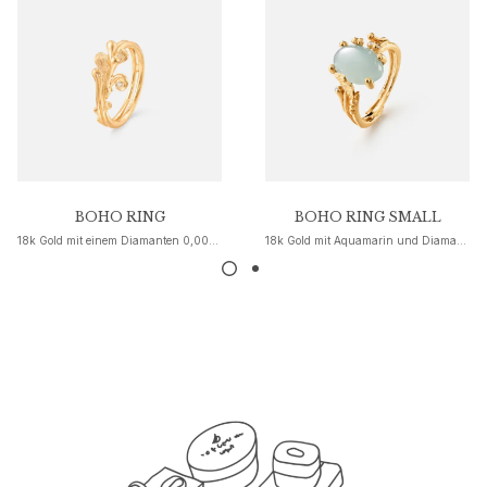
Nature
Winter Frost
Lotus Pavé
Celebration
Love Bands
Forever Love
Love Rings
The Ring
BOHO RING
BOHO RING SMALL
Guidance
18k Gold mit einem Diamanten 0,008 ct. TW. VS.
18k Gold mit Aquamarin und Diamanten
Verlobungs- & Hochzeitsberatung
Der diamant-leitfaden
Größenleitfaden
Geschenke
Images_Gifts
Ereignis
Abschluss
Jahr des Pferdes
Jubiläum