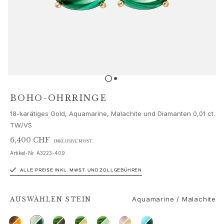
Schmucksets
Accessoires
NEUHEITEN
BESTSELLER
HOCHKARÄTIGE JUWELIERKUNST
Kollektionen
Elephant
Shooting Stars
BOHO-OHRRINGE
Nature
18-karätiges Gold, Aquamarine, Malachite und Diamanten 0,01 ct.
Lotus
TW/VS
Bird Family
Life
6,400 CHF
INKLUSIVE MWST.
Horse
Artikel-Nr.
A3223-409
Forest
ALLE PREISE INKL. MWST. UND ZOLLGEBÜHREN
Leaves
BoHo
Aquamarine / Malachite
Snakes
AUSWÄHLEN
STEIN
Young Fish