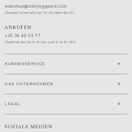
Ruud Hochzeitsschmuck
webshop@olelynggaard.com
Filmfestival von Cannes edit
(Antwort innerhalb von 24 Stunden Mo-Fr)
Sculpted Silhouettes edit
Geschenke zum Personalisieren
ANRUFEN
Geschenke in Silber
+45 39 46 03 77
Geschenke für Sie
(Geöffnet Mo-Do 9-16 Uhr und Fr 9-15 Uhr)
Geschenke für Ihn
Für Ihn
Images_For Him
+
KUNDENSERVICE
Kategorien
Ringe
Armbänder
+
DAS UNTERNEHMEN
Halsketten
Manschettenknöpfe
Anhänger
+
LEGAL
Broschen
Schlüsselanhänger
Kollektionen
SOZIALE MEDIEN
Julius