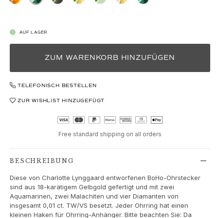
Love
Love Bands
Under the Sea
AUF LAGER
Wild Rose
Funky Stars
ZUM WARENKORB HINZUFÜGEN
Hearts
Images_Collections
ALLE KOLLEKTIONEN
TELEFONISCH BESTELLEN
Materialen
ZUR WISHLIST HINZUGEFÜGT
Gold
Weißgold
Roségold
Free standard shipping on all orders
Silber
Diamanten
BESCHREIBUNG
Diamonds pavé
Edelstein
Diese von Charlotte Lynggaard entworfenen BoHo-Ohrstecker
Perlen
sind aus 18-karätigem Gelbgold gefertigt und mit zwei
Aquamarinen, zwei Malachiten und vier Diamanten von
Leder
insgesamt 0,01 ct. TW/VS besetzt. Jeder Ohrring hat einen
Seide
kleinen Haken für Ohrring-Anhänger. Bitte beachten Sie: Da