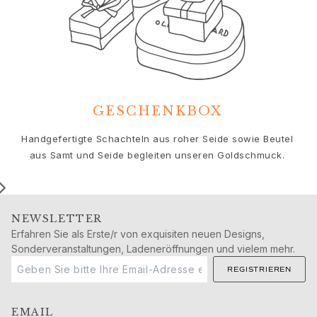
Geburtstag
Geburt
Weihnachten
Valentinstag
Muttertag
Vatertag
Passion
GESCHENKBOX
Tiere
Farben
Handgefertigte Schachteln aus roher Seide sowie Beutel
Blumen
aus Samt und Seide begleiten unseren Goldschmuck.
Natur
Ozean
Romantik
NEWSLETTER
Symbole
Erfahren Sie als Erste/r von exquisiten neuen Designs,
Entdecken
Sonderveranstaltungen, Ladeneröffnungen und vielem mehr.
Neuheiten
REGISTRIEREN
Die beliebtesten Geschenke
Ikonische Einführungen
Der Schmuck | A Place for Dreams
EMAIL