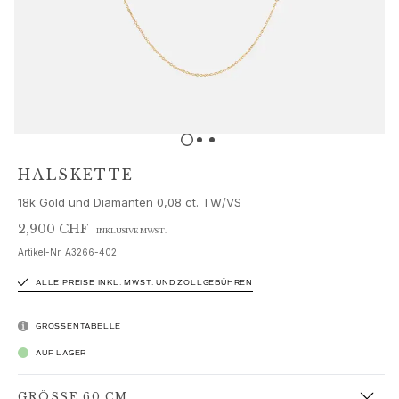
Schmucksets
Accessoires
NEUHEITEN
BESTSELLER
HOCHKARÄTIGE JUWELIERKUNST
Kollektionen
Elephant
Shooting Stars
HALSKETTE
Nature
18k Gold und Diamanten 0,08 ct. TW/VS
Lotus
Bird Family
2,900 CHF
INKLUSIVE MWST.
Life
Artikel-Nr.
A3266-402
Horse
ALLE PREISE INKL. MWST. UND ZOLLGEBÜHREN
Forest
Leaves
GRÖSSENTABELLE
BoHo
Snakes
AUF LAGER
Young Fish
GRÖSSE 60 CM