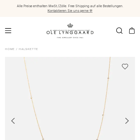
Alle Preise enthalten MwSt./Zölle. Free Shipping auf alle Bestellungen.
Kontaktieren Sie uns gerne 💬
Schmuck
HOME
/
HALSKETTE
Images_Fine Jewellery
Kategorien
Ringe
Anhänger
Halsketten
Ohrringpaare
Ohrring-Einzelstücke
Ohrring Anhänger
Armbänder
Charmanhänger
Broschen
Edelsteinketten & Kugelverschlüsse