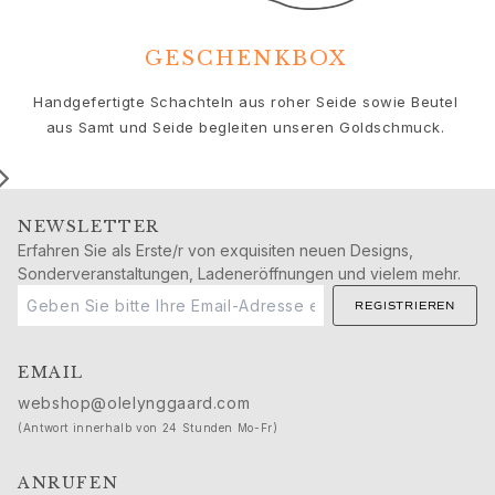
Geburtstag
Geburt
Weihnachten
GESCHENKBOX
Valentinstag
Handgefertigte Schachteln aus roher Seide sowie Beutel
Muttertag
aus Samt und Seide begleiten unseren Goldschmuck.
Vatertag
Passion
Tiere
Farben
NEWSLETTER
Blumen
Erfahren Sie als Erste/r von exquisiten neuen Designs,
Natur
Sonderveranstaltungen, Ladeneröffnungen und vielem mehr.
Ozean
REGISTRIEREN
Romantik
Symbole
Entdecken
EMAIL
Neuheiten
webshop@olelynggaard.com
Die beliebtesten Geschenke
(Antwort innerhalb von 24 Stunden Mo-Fr)
Ikonische Einführungen
Der Schmuck | A Place for Dreams
ANRUFEN