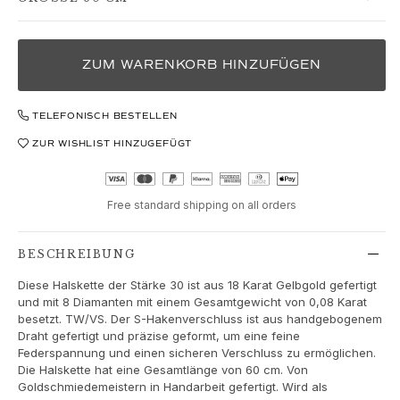
Love
Love Bands
Under the Sea
Wild Rose
ZUM WARENKORB HINZUFÜGEN
Funky Stars
Hearts
TELEFONISCH BESTELLEN
Images_Collections
ZUR WISHLIST HINZUGEFÜGT
ALLE KOLLEKTIONEN
Materialen
Gold
Free standard shipping on all orders
Weißgold
Roségold
BESCHREIBUNG
Silber
Diamanten
Diese Halskette der Stärke 30 ist aus 18 Karat Gelbgold gefertigt
Diamonds pavé
und mit 8 Diamanten mit einem Gesamtgewicht von 0,08 Karat
besetzt. TW/VS. Der S-Hakenverschluss ist aus handgebogenem
Edelstein
Draht gefertigt und präzise geformt, um eine feine
Perlen
Federspannung und einen sicheren Verschluss zu ermöglichen.
Leder
Die Halskette hat eine Gesamtlänge von 60 cm. Von
Seide
Goldschmiedemeistern in Handarbeit gefertigt. Wird als