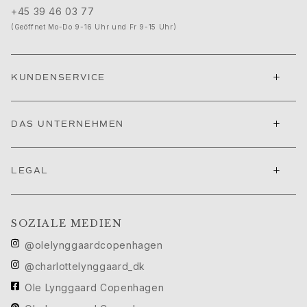
Ruud Hochzeitsschmuck
+45 39 46 03 77
Filmfestival von Cannes edit
(Geöffnet Mo-Do 9-16 Uhr und Fr 9-15 Uhr)
Sculpted Silhouettes edit
Geschenke zum Personalisieren
Geschenke in Silber
+
KUNDENSERVICE
Geschenke für Sie
Geschenke für Ihn
Für Ihn
+
DAS UNTERNEHMEN
Images_For Him
Kategorien
+
Ringe
LEGAL
Armbänder
Halsketten
Manschettenknöpfe
SOZIALE MEDIEN
Anhänger
@olelynggaardcopenhagen
Broschen
@charlottelynggaard_dk
Schlüsselanhänger
Kollektionen
Ole Lynggaard Copenhagen
Julius