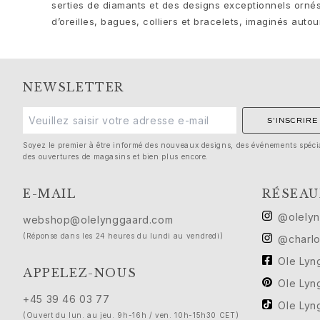
Soie
serties de diamants et des designs exceptionnels orn
Bagues en or pour femme
d’oreilles, bagues, colliers et bracelets, imaginés aut
Boucles d’oreilles en or pour femme
Bracelets en or pour femme
Colliers en or pour femme
Pendentifs en or pour femme
NEWSLETTER
Fiançailles et Mariage
Images_Wedding and engagment
S'INSCRIRE
Fiançailles
Soyez le premier à être informé des nouveaux designs, des événements spéci
Bagues de fiançailles pour elle
des ouvertures de magasins et bien plus encore.
Bagues de fiançailles et alliances pour lui
Mariage
E-MAIL
RÉSEAU
Alliances pour elle
@olely
webshop@olelynggaard.com
Alliances pour lui
(Réponse dans les 24 heures du lundi au vendredi)
@charlo
Créations de mariage pour elle
Créations de mariage pour lui
Ole Ly
APPELEZ-NOUS
Cadeaux du matin pour elle
Ole Ly
Cadeaux du matin pour lui
+45 39 46 03 77
Ole Ly
Collections
(Ouvert du lun. au jeu. 9h-16h / ven. 10h-15h30 CET)