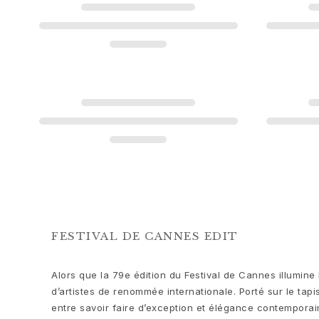
Love
Love Bands
Under the Sea
Wild Rose
Funky Stars
Hearts
Images_Collections
VOIR TOUTES LES COLLECTIONS
Matériel
Or
Or blanc
Or rose
Argent
Diamants
FESTIVAL DE CANNES EDIT
Diamonds pavé
Pierres précieuses
Alors que la 79e édition du Festival de Cannes illumine 
Perles
d’artistes de renommée internationale. Porté sur le tap
Cuir
entre savoir faire d’exception et élégance contemporain