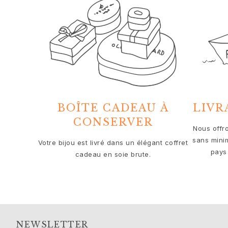
Solitaire
Nature
Winter Frost
Lotus Pavé
Celebration
Love Bands
Forever Love
Love Rings
The Ring
BOÎTE CADEAU À
LIVR
Guidance
CONSERVER
Guide des fiançailles et du mariage
Nous offro
Le guide des diamants
sans mini
Votre bijou est livré dans un élégant coffret
Guide des tailles
pays 
cadeau en soie brute.
Cadeaux
Images_Gifts
Occasion
Obtention d'un diplôme
Année du Cheval
NEWSLETTER
Anniversaire de mariage