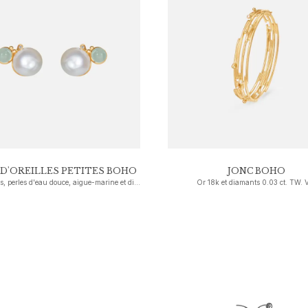
 D'OREILLES PETITES BOHO
JONC BOHO
Or 18 carats, perles d'eau douce, aigue-marine et diamants
Or 18k et diamants 0.03 ct. TW. 