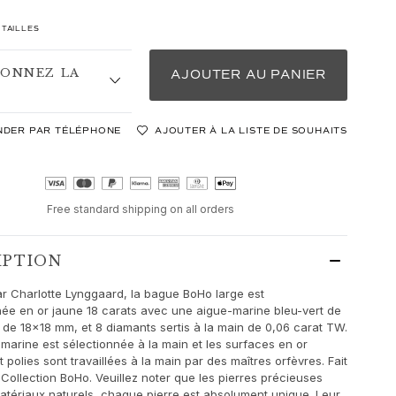
 TAILLES
IONNEZ LA
AJOUTER AU PANIER
DER PAR TÉLÉPHONE
AJOUTER À LA LISTE DE SOUHAITS
Free standard shipping on all orders
IPTION
r Charlotte Lynggaard, la bague BoHo large est
ée en or jaune 18 carats avec une aigue-marine bleu-vert de
t de 18x18 mm, et 8 diamants sertis à la main de 0,06 carat TW.
-marine est sélectionnée à la main et les surfaces en or
 polies sont travaillées à la main par des maîtres orfèvres. Fait
 Collection BoHo. Veuillez noter que les pierres précieuses
atériaux naturels, chaque pierre est absolument unique. Leur