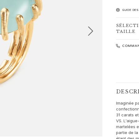
GUIDE DES
SÉLECT
TAILLE
COMMAN
DESCR
Imaginée pa
confectionn
31 carats e
VS. L'aigue
martelées et
partie de la
étant des m