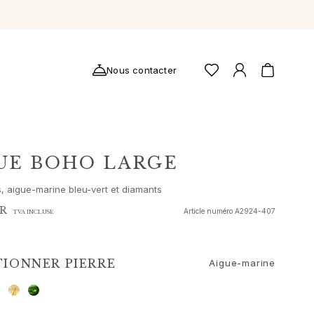
Nous contacter
UE BOHO LARGE
s, aigue-marine bleu-vert et diamants
UR
Article numéro
A2924-407
TVA INCLUSE
TIONNER
PIERRE
Aigue-marine