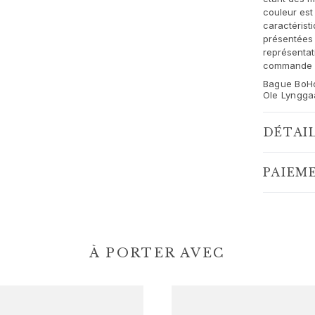
couleur est 
caractérist
présentées 
représentat
commande du
Bague BoHo
Ole Lyngga
DÉTAI
PAIEM
À PORTER AVEC