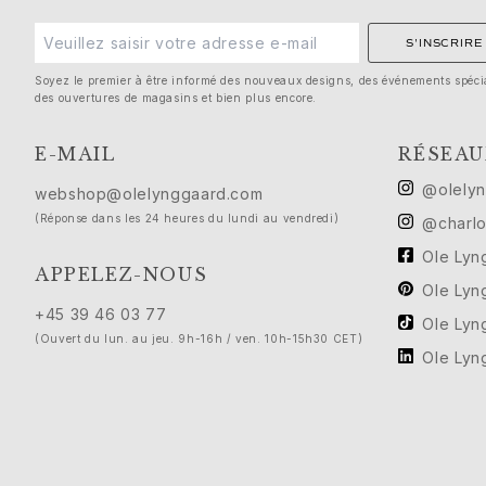
Anniversaire
Cadeaux de naissance
S'INSCRIRE
Noël
Soyez le premier à être informé des nouveaux designs, des événements spéci
Saint-Valentin
des ouvertures de magasins et bien plus encore.
Fête des mères
Fête des pères
E-MAIL
RÉSEAU
Passion
@olely
webshop@olelynggaard.com
Animaux
(Réponse dans les 24 heures du lundi au vendredi)
@charlo
Couleurs
Fleurs
Ole Ly
APPELEZ-NOUS
Nature
Ole Ly
Océan
+45 39 46 03 77
Ole Ly
Romance
(Ouvert du lun. au jeu. 9h-16h / ven. 10h-15h30 CET)
Symboles
Ole Ly
Découvrez
Nouveautés
Cadeaux populaires
Présentations emblématiques