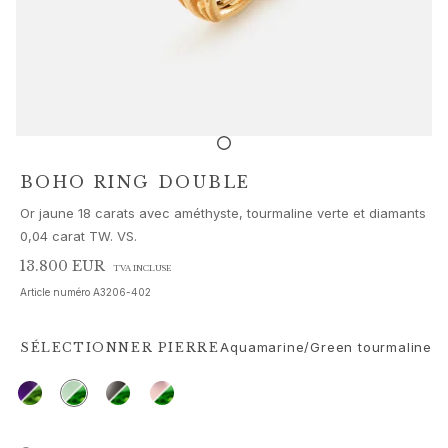
Parures de bijoux
Accessoires
NOUVEAUTÉS
MEILLEURES VENTES
HAUTE JOAILLERIE
Collections
Elephant
Shooting Stars
BOHO RING DOUBLE
Nature
Or jaune 18 carats avec améthyste, tourmaline verte et diamants
Lotus
0,04 carat TW. VS.
Bird Family
Life
13.800 EUR
TVA INCLUSE
Horse
Article numéro
A3206-402
Forest
Leaves
Aquamarine/Green tourmaline
SÉLECTIONNER
PIERRE
BoHo
Snakes
Young Fish
Love