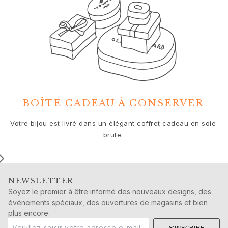
Cadeaux de naissance
Noël
Saint-Valentin
Fête des mères
Fête des pères
Passion
Animaux
Couleurs
BOÎTE CADEAU À CONSERVER
Fleurs
Nature
No
Votre bijou est livré dans un élégant coffret cadeau en soie
Océan
c
brute.
Romance
Symboles
Découvrez
Nouveautés
NEWSLETTER
Cadeaux populaires
Soyez le premier à être informé des nouveaux designs, des
Présentations emblématiques
événements spéciaux, des ouvertures de magasins et bien
Les bijoux | A Place for Dreams
plus encore.
Les bijoux de mariage de Ruud
S'INSCRIRE