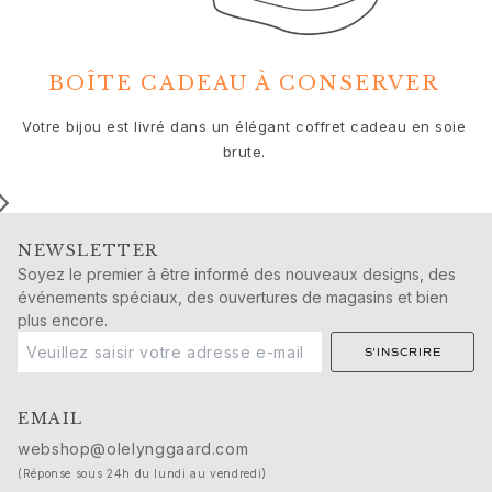
Cadeaux de naissance
Noël
Saint-Valentin
BOÎTE CADEAU À CONSERVER
Fête des mères
Fête des pères
No
Votre bijou est livré dans un élégant coffret cadeau en soie
Passion
c
brute.
Animaux
Couleurs
Fleurs
Nature
NEWSLETTER
Océan
Soyez le premier à être informé des nouveaux designs, des
événements spéciaux, des ouvertures de magasins et bien
Romance
plus encore.
Symboles
Découvrez
S'INSCRIRE
Nouveautés
Cadeaux populaires
EMAIL
Présentations emblématiques
webshop@olelynggaard.com
Les bijoux | A Place for Dreams
(Réponse sous 24h du lundi au vendredi)
Les bijoux de mariage de Ruud