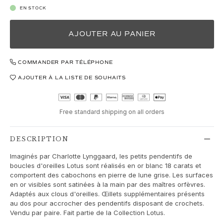
Love Bands
EN STOCK
Under the Sea
Wild Rose
AJOUTER AU PANIER
Funky Stars
Hearts
COMMANDER PAR TÉLÉPHONE
Images_Collections
VOIR TOUTES LES COLLECTIONS
AJOUTER À LA LISTE DE SOUHAITS
Matériel
Or
Or blanc
Free standard shipping on all orders
Or rose
Argent
DESCRIPTION
Diamants
Imaginés par Charlotte Lynggaard, les petits pendentifs de
Diamonds pavé
boucles d'oreilles Lotus sont réalisés en or blanc 18 carats et
Pierres précieuses
comportent des cabochons en pierre de lune grise. Les surfaces
Perles
en or visibles sont satinées à la main par des maîtres orfèvres.
Adaptés aux clous d'oreilles. Œillets supplémentaires présents
Cuir
au dos pour accrocher des pendentifs disposant de crochets.
Soie
Vendu par paire. Fait partie de la Collection Lotus.
Bagues en or pour femme