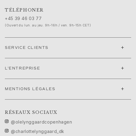
Festival de Cannes edit
TÉLÉPHONER
Sculpted Silhouettes edit
+45 39 46 03 77
Cadeaux à personnaliser
(Ouvert du lun. au jeu. 9h-16h / ven. 9h-15h CET)
Cadeaux en argent
Cadeaux pour elle
Cadeaux pour lui
+
SERVICE CLIENTS
Pour Lui
Images_For Him
Catégories
+
L'ENTREPRISE
Bagues
Bracelets
Colliers
+
MENTIONS LÉGALES
Boutons de manchette
Breloques
Broches
RÉSEAUX SOCIAUX
Porte-clés
Collections
@olelynggaardcopenhagen
Julius
@charlottelynggaard_dk