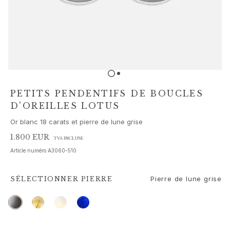
Parures de bijoux
Accessoires
NOUVEAUTÉS
MEILLEURES VENTES
HAUTE JOAILLERIE
Collections
Elephant
Shooting Stars
PETITS PENDENTIFS DE BOUCLES
Nature
D'OREILLES LOTUS
Lotus
Or blanc 18 carats et pierre de lune grise
Bird Family
Life
1.800 EUR
TVA INCLUSE
Horse
Article numéro
A3060-510
Forest
Leaves
Pierre de lune grise
SÉLECTIONNER
PIERRE
BoHo
Snakes
Young Fish
Love