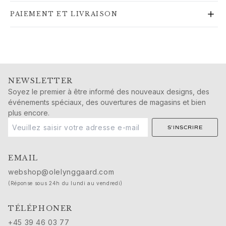
Boucles d’oreilles en or pour femme
PAIEMENT ET LIVRAISON
Bracelets en or pour femme
Colliers en or pour femme
Pendentifs en or pour femme
Fiançailles et Mariage
Images_Wedding and engagment
NEWSLETTER
Fiançailles
Soyez le premier à être informé des nouveaux designs, des
Bagues de fiançailles pour elle
événements spéciaux, des ouvertures de magasins et bien
Bagues de fiançailles et alliances pour lui
plus encore.
Mariage
S'INSCRIRE
Alliances pour elle
Alliances pour lui
Créations de mariage pour elle
EMAIL
Créations de mariage pour lui
webshop@olelynggaard.com
Cadeaux du matin pour elle
(Réponse sous 24h du lundi au vendredi)
Cadeaux du matin pour lui
Collections
TÉLÉPHONER
Solitaire
+45 39 46 03 77