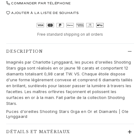
Love Bands
COMMANDER PAR TÉLÉPHONE
Under the Sea
AJOUTER À LA LISTE DE SOUHAITS
Wild Rose
Funky Stars
Hearts
Free standard shipping on all orders
Images_Collections
VOIR TOUTES LES COLLECTIONS
DESCRIPTION
Matériel
Imaginés par Charlotte Lynggaard, les puces d'oreilles Shooting
Or
Stars giga sont réalisés en or jaune 18 carats et comportent 12
Or blanc
diamants totalisant 0,98 carat TW. VS. Chaque étoile dispose
Or rose
d'une forme légèrement convexe et comprend 6 diamants taillés
Argent
en brillant, surélevés pour laisser passer la lumière à travers les
facettes. Les maîtres orfèvres façonnent et polissent les
Diamants
surfaces en or à la main. Fait partie de la collection Shooting
Diamonds pavé
Stars.
Pierres précieuses
Puces d'oreilles Shooting Stars Giga en Or et Diamants | Ole
Perles
Lynggaard
Cuir
Soie
DÉTAILS ET MATÉRIAUX
Bagues en or pour femme