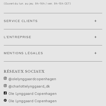
Nature
(Ouvert du lun. au jeu. 9h-16h / ven. 9h-15h CET)
Winter Frost
Lotus Pavé
Celebration
+
SERVICE CLIENTS
Love Bands
Forever Love
Love Rings
+
L'ENTREPRISE
The Ring
Guidance
Guide des fiançailles et du mariage
+
MENTIONS LÉGALES
Le guide des diamants
Guide des tailles
Cadeaux
RÉSEAUX SOCIAUX
Images_Gifts
@olelynggaardcopenhagen
Occasion
Obtention d'un diplôme
@charlottelynggaard_dk
Année du Cheval
Ole Lynggaard Copenhagen
Anniversaire de mariage
Ole Lynggaard Copenhagen
Anniversaire