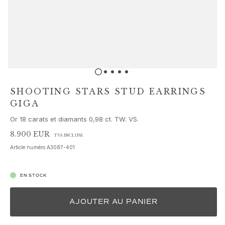
Parures de bijoux
Accessoires
NOUVEAUTÉS
MEILLEURES VENTES
HAUTE JOAILLERIE
Collections
Elephant
Shooting Stars
SHOOTING STARS STUD EARRINGS
Nature
GIGA
Lotus
Or 18 carats et diamants 0,98 ct. TW. VS.
Bird Family
Life
8.900 EUR
TVA INCLUSE
Horse
Article numéro
A3087-401
Forest
Leaves
EN STOCK
BoHo
Snakes
AJOUTER AU PANIER
Young Fish
Love