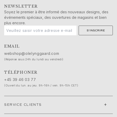
Cadeaux de naissance
NEWSLETTER
Noël
Soyez le premier à être informé des nouveaux designs, des
Saint-Valentin
événements spéciaux, des ouvertures de magasins et bien
Fête des mères
plus encore.
Fête des pères
S'INSCRIRE
Passion
Animaux
EMAIL
Couleurs
Fleurs
webshop@olelynggaard.com
Nature
(Réponse sous 24h du lundi au vendredi)
Océan
Romance
TÉLÉPHONER
Symboles
+45 39 46 03 77
Découvrez
(Ouvert du lun. au jeu. 9h-16h / ven. 9h-15h CET)
Nouveautés
Cadeaux populaires
Présentations emblématiques
+
SERVICE CLIENTS
Les bijoux | A Place for Dreams
Les bijoux de mariage de Ruud