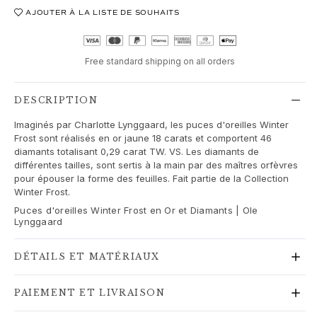
Love Bands
AJOUTER À LA LISTE DE SOUHAITS
Under the Sea
Wild Rose
Funky Stars
Free standard shipping on all orders
Hearts
Images_Collections
DESCRIPTION
VOIR TOUTES LES COLLECTIONS
Imaginés par Charlotte Lynggaard, les puces d'oreilles Winter
Matériel
Frost sont réalisés en or jaune 18 carats et comportent 46
Or
diamants totalisant 0,29 carat TW. VS. Les diamants de
Or blanc
différentes tailles, sont sertis à la main par des maîtres orfèvres
Or rose
pour épouser la forme des feuilles. Fait partie de la Collection
Winter Frost.
Argent
Diamants
Puces d'oreilles Winter Frost en Or et Diamants | Ole
Lynggaard
Diamonds pavé
Pierres précieuses
DÉTAILS ET MATÉRIAUX
Perles
Cuir
PAIEMENT ET LIVRAISON
Soie
Bagues en or pour femme