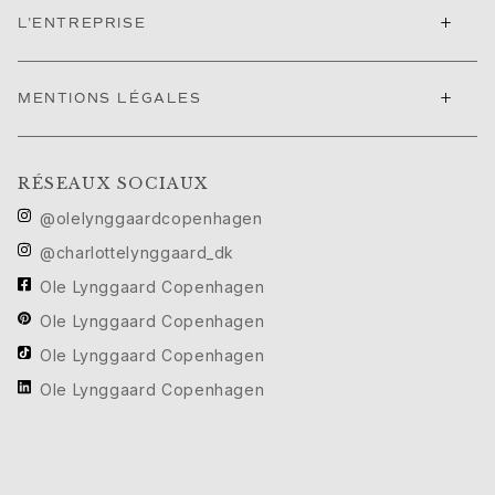
Festival de Cannes edit
+
L'ENTREPRISE
Sculpted Silhouettes edit
Cadeaux à personnaliser
+
Cadeaux en argent
MENTIONS LÉGALES
Cadeaux pour elle
Cadeaux pour lui
Pour Lui
RÉSEAUX SOCIAUX
Images_For Him
@olelynggaardcopenhagen
Catégories
@charlottelynggaard_dk
Bagues
Bracelets
Ole Lynggaard Copenhagen
Colliers
Ole Lynggaard Copenhagen
Boutons de manchette
Ole Lynggaard Copenhagen
Breloques
Ole Lynggaard Copenhagen
Broches
Porte-clés
Collections
Julius