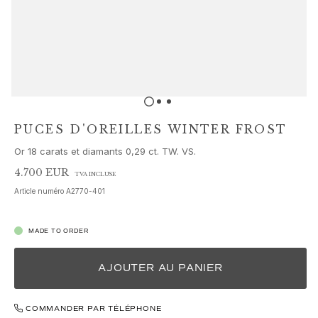
Parures de bijoux
Accessoires
NOUVEAUTÉS
MEILLEURES VENTES
HAUTE JOAILLERIE
Collections
Elephant
Shooting Stars
PUCES D'OREILLES WINTER FROST
Nature
Or 18 carats et diamants 0,29 ct. TW. VS.
Lotus
Bird Family
4.700 EUR
TVA INCLUSE
Life
Article numéro
A2770-401
Horse
Forest
MADE TO ORDER
Leaves
BoHo
AJOUTER AU PANIER
Snakes
Young Fish
Love
COMMANDER PAR TÉLÉPHONE