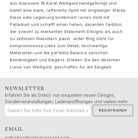
Nature
aus massivem 18 Karat Weißgold handgefertigt und
Winter Frost
bietet eine klare, raffinierte Optik mit langlebiger Stärke.
Lotus Pavé
Diese edle Legierung kombiniert reines Gold mit
Celebration
Palladium und schafft einen hellen, dezenten Farbton,
Love Bands
der sowohl zu markanten Statement-Designs als auch
Forever Love
zu zeitlosen Klassikern passt. Jeder Ring steht für
Love Rings
kompromisslose Liebe zum Detail, hochwertige
The Ring
Materialien und die perfekte Balance zwischen
Guidance
Beständigkeit und Eleganz. Erleben Sie den dezenten
Verlobungs- & Hochzeitsberatung
Luxus von Weißgold, geschaffen für die Ewigkeit.
Der diamant-leitfaden
Größenleitfaden
NEWSLETTER
Geschenke
Erfahren Sie als Erste/r von exquisiten neuen Designs,
Images_Gifts
Sonderveranstaltungen, Ladeneröffnungen und vielem mehr.
Ereignis
REGISTRIEREN
Abschluss
Jahr des Pferdes
Jubiläum
EMAIL
Geburtstag
webshop@olelynggaard.com