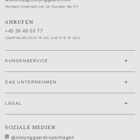
Geburt
(Antwort innerhalb von 24 Stunden Mo-Fr)
Weihnachten
Valentinstag
ANRUFEN
Muttertag
+45 39 46 03 77
Vatertag
(Geöffnet Mo-Do 9-16 Uhr und Fr 9-15 Uhr)
Passion
Tiere
Farben
+
KUNDENSERVICE
Blumen
Natur
Ozean
+
DAS UNTERNEHMEN
Romantik
Symbole
Entdecken
+
LEGAL
Neuheiten
Die beliebtesten Geschenke
Ikonische Einführungen
SOZIALE MEDIEN
Der Schmuck | A Place for Dreams
@olelynggaardcopenhagen
Ruud Hochzeitsschmuck