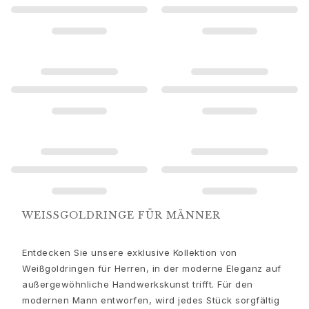
Goldohrringe für Frauen
Goldarmbänder für Frauen
Goldhalsketten für Frauen
Goldanhänger für Frauen
Verlobung & Hochzeit
Images_Wedding and engagment
Verlobung
Verlobungsringe für Sie
Verlobungsringe für Ihn
Hochzeit
Eheringe für Sie
Eheringe für Ihn
Hochzeitsschmuck für Sie
WEISSGOLDRINGE FÜR MÄNNER
Hochzeitsschmuck für Ihn
Morning gifts für Sie
Entdecken Sie unsere exklusive Kollektion von
Morning gifts für Ihn
Weißgoldringen für Herren, in der moderne Eleganz auf
Kollektionen
außergewöhnliche Handwerkskunst trifft. Für den
Solitaire
modernen Mann entworfen, wird jedes Stück sorgfältig