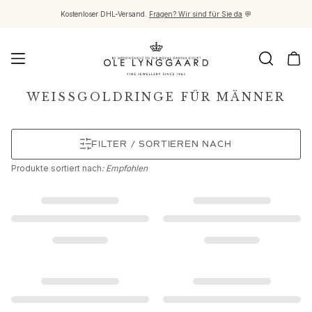
Kostenloser DHL-Versand.
Fragen? Wir sind für Sie da
💬
Schmuck
WEISSGOLDRINGE FÜR MÄNNER
Images_Fine Jewellery
Kategorien
FILTER / SORTIEREN NACH
Ringe
Anhänger
Produkte
sortiert nach
: Empfohlen
Halsketten
Ohrringpaare
Ohrring-Einzelstücke
Ohrring Anhänger
Armbänder
Charmanhänger
Broschen
Edelsteinketten & Kugelverschlüsse