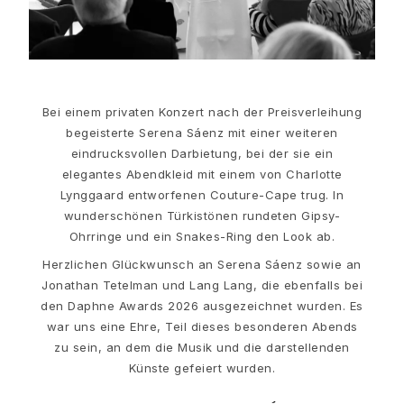
Filmfestival von Cannes edit
Sculpted Silhouettes edit
Geschenke zum Personalisieren
Geschenke in Silber
Geschenke für Sie
Bei einem privaten Konzert nach der Preisverleihung
Geschenke für Ihn
begeisterte Serena Sáenz mit einer weiteren
Für Ihn
eindrucksvollen Darbietung, bei der sie ein
Images_For Him
elegantes Abendkleid mit einem von Charlotte
Kategorien
Lynggaard entworfenen Couture-Cape trug. In
Ringe
wunderschönen Türkistönen rundeten Gipsy-
Armbänder
Ohrringe und ein Snakes-Ring den Look ab.
Halsketten
Herzlichen Glückwunsch an Serena Sáenz sowie an
Manschettenknöpfe
Jonathan Tetelman und Lang Lang, die ebenfalls bei
Anhänger
den Daphne Awards 2026 ausgezeichnet wurden. Es
Broschen
war uns eine Ehre, Teil dieses besonderen Abends
Schlüsselanhänger
zu sein, an dem die Musik und die darstellenden
Kollektionen
Künste gefeiert wurden.
Julius