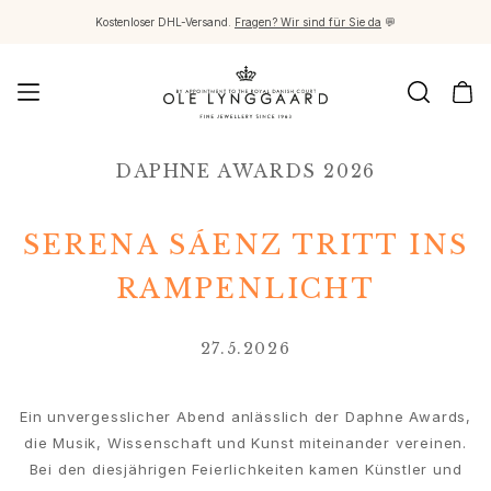
Kostenloser DHL-Versand.
Fragen? Wir sind für Sie da
💬
Schmuck
DAPHNE AWARDS 2026
Images_Fine Jewellery
Kategorien
Ringe
SERENA SÁENZ TRITT INS
Anhänger
Halsketten
RAMPENLICHT
Ohrringpaare
Ohrring-Einzelstücke
27.5.2026
Ohrring Anhänger
Armbänder
Charmanhänger
Ein unvergesslicher Abend anlässlich der Daphne Awards,
Broschen
die Musik, Wissenschaft und Kunst miteinander vereinen.
Edelsteinketten & Kugelverschlüsse
Bei den diesjährigen Feierlichkeiten kamen Künstler und