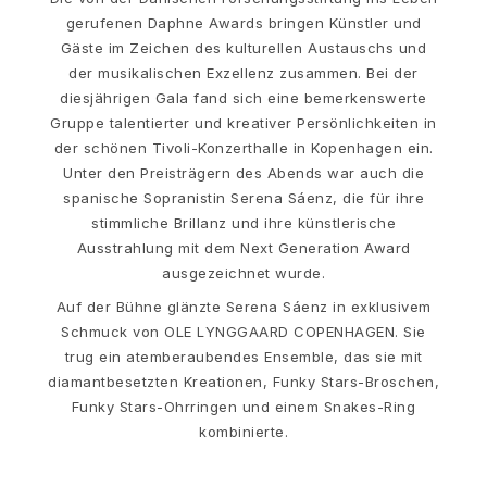
Love Bands
gerufenen Daphne Awards bringen Künstler und
Under the Sea
Gäste im Zeichen des kulturellen Austauschs und
Wild Rose
der musikalischen Exzellenz zusammen. Bei der
Funky Stars
diesjährigen Gala fand sich eine bemerkenswerte
Hearts
Gruppe talentierter und kreativer Persönlichkeiten in
Images_Collections
der schönen Tivoli-Konzerthalle in Kopenhagen ein.
ALLE KOLLEKTIONEN
Unter den Preisträgern des Abends war auch die
Materialen
spanische Sopranistin Serena Sáenz, die für ihre
Gold
stimmliche Brillanz und ihre künstlerische
Weißgold
Ausstrahlung mit dem Next Generation Award
Roségold
ausgezeichnet wurde.
Silber
Auf der Bühne glänzte Serena Sáenz in exklusivem
Diamanten
Schmuck von OLE LYNGGAARD COPENHAGEN. Sie
Diamonds pavé
trug ein atemberaubendes Ensemble, das sie mit
Edelstein
diamantbesetzten Kreationen, Funky Stars-Broschen,
Perlen
Funky Stars-Ohrringen und einem Snakes-Ring
Leder
kombinierte.
Seide
Goldringe für Frauen