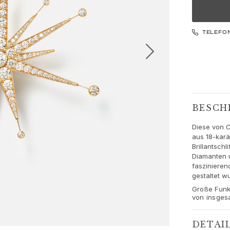
TELEFO
BESCH
Diese von C
aus 18-karä
Brillantsch
Diamanten u
faszinieren
gestaltet wu
Große Funk
von insges
DETAI