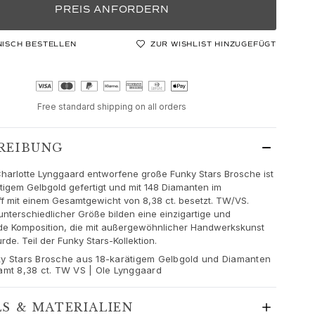
PREIS ANFORDERN
NISCH BESTELLEN
ZUR WISHLIST HINZUGEFÜGT
Free standard shipping on all orders
REIBUNG
harlotte Lynggaard entworfene große Funky Stars Brosche ist
tigem Gelbgold gefertigt und mit 148 Diamanten im
liff mit einem Gesamtgewicht von 8,38 ct. besetzt. TW/VS.
nterschiedlicher Größe bilden eine einzigartige und
de Komposition, die mit außergewöhnlicher Handwerkskunst
rde. Teil der Funky Stars-Kollektion.
y Stars Brosche aus 18-karätigem Gelbgold und Diamanten
amt 8,38 ct. TW VS | Ole Lynggaard
LS & MATERIALIEN