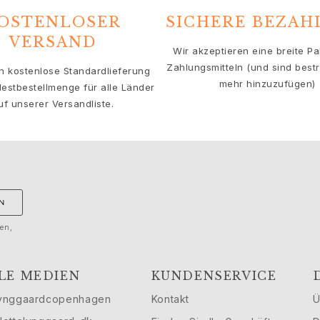
OSTENLOSER
SICHERE BEZA
VERSAND
Wir akzeptieren eine breite Pa
Zahlungsmitteln (und sind bestre
en kostenlose Standardlieferung
mehr hinzuzufügen)
estbestellmenge für alle Länder
uf unserer Versandliste.
N
gen,
LE MEDIEN
KUNDENSERVICE
ynggaardcopenhagen
Kontakt
Ü