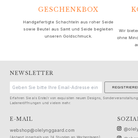
Solitaire
GESCHENKBOX
K
Nature
Winter Frost
Handgefertigte Schachteln aus roher Seide
Lotus Pavé
sowie Beutel aus Samt und Seide begleiten
Wir biet
Celebration
unseren Goldschmuck.
ohne Mind
Love Bands
a
Forever Love
Love Rings
The Ring
Guidance
NEWSLETTER
Verlobungs- & Hochzeitsberatung
Der diamant-leitfaden
REGISTRIERE
Größenleitfaden
Geschenke
Erfahren Sie als Erste/r von exquisiten neuen Designs, Sonderveranstaltun
Ladeneröffnungen und vielem mehr.
Images_Gifts
Ereignis
E-MAIL
SOZIA
Abschluss
Jahr des Pferdes
@olel
webshop@olelynggaard.com
Jubiläum
(Antwort innerhalb von 24 Stunden an Wochentagen)