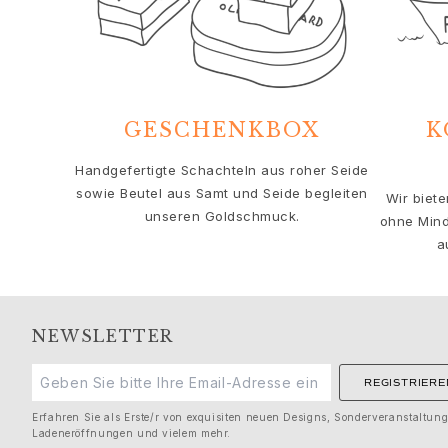
Solitaire
Nature
Winter Frost
Lotus Pavé
Celebration
GESCHENKBOX
K
Love Bands
Forever Love
Handgefertigte Schachteln aus roher Seide
Love Rings
sowie Beutel aus Samt und Seide begleiten
Wir biet
The Ring
unseren Goldschmuck.
ohne Mind
Guidance
a
Verlobungs- & Hochzeitsberatung
Der diamant-leitfaden
Größenleitfaden
Geschenke
NEWSLETTER
Images_Gifts
Ereignis
REGISTRIERE
Abschluss
Jahr des Pferdes
Erfahren Sie als Erste/r von exquisiten neuen Designs, Sonderveranstaltun
Ladeneröffnungen und vielem mehr.
Jubiläum