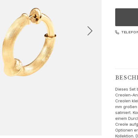
TELEFO
BESCH
Dieses Set 
Creolen-Anh
Creolen kle
mm großen 
satiniert. 
einem Durc
Creole aufg
Optionen er
Kollektion.