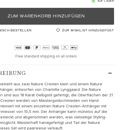
AUF LAGER
ZUM WARENKORB HINZUFÜGEN
NISCH BESTELLEN
ZUR WISHLIST HINZUGEFÜGT
Free standard shipping on all orders
REIBUNG
besteht aus zwei Nature Creolen klein und einem Nature
änger, entworfen von Charlotte Lynggaard. Die Nature
in sind aus 18 Karat Gelbgold gefertigt, die Oberflächen der 21
Creolen werden von Meistergoldschmieden von Hand
Kombiniert mit einem einzelnen Nature Creolen-Anhänger mit
hmesser von 10,5 mm. Der Anhänger kann mühelos auf die
esteckt und abgenommen werden, was vielseitige Styling-
möglicht. Meisterhaft handgefertigt und Teil der Nature
 Dieses Set wird paarweise verkauft.