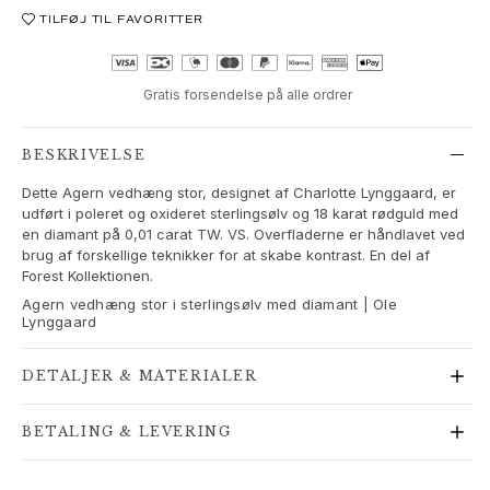
Love Bands
TILFØJ TIL FAVORITTER
Under the Sea
Wild Rose
Funky Stars
Gratis forsendelse på alle ordrer
Hearts
Images_Collections
BESKRIVELSE
SE ALLE KOLLEKTIONER
Dette Agern vedhæng stor, designet af Charlotte Lynggaard, er
Materiale
udført i poleret og oxideret sterlingsølv og 18 karat rødguld med
Guld
en diamant på 0,01 carat TW. VS. Overfladerne er håndlavet ved
Hvidguld
brug af forskellige teknikker for at skabe kontrast. En del af
Rosaguld
Forest Kollektionen.
Sølv
Agern vedhæng stor i sterlingsølv med diamant | Ole
Lynggaard
Diamanter
Pavé diamanter
DETALJER & MATERIALER
Ædelsten
Perler
Læder
BETALING & LEVERING
Silke
Guld ringe til kvinder