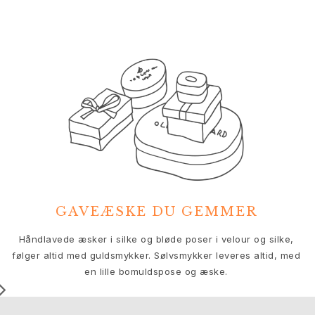
Nature
Winter Frost
Lotus Pavé
Celebration
Love Bands
Forever Love
Love Rings
The Ring
Guides
Forlovelse- & Bryllupsguide
Diamantguide
Størrelsesguide
Gaver
GAVEÆSKE DU GEMMER
Images_Gifts
Anledning
V
Håndlavede æsker i silke og bløde poser i velour og silke,
Dimissionsgaver
følger altid med guldsmykker. Sølvsmykker leveres altid, med
Hestens år
en lille bomuldspose og æske.
Bryllupsdag
Fødselsdagsgaver