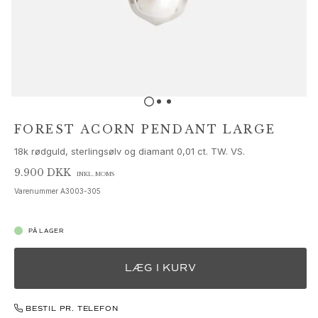
Sæt
Tilbehør
NYHEDER
MEST POPULÆRE
HIGH JEWELLERY
Kollektioner
Elephant
Shooting Stars
FOREST ACORN PENDANT LARGE
Nature
18k rødguld, sterlingsølv og diamant 0,01 ct. TW. VS.
Lotus
Bird Family
9.900 DKK
INKL. MOMS
Life
Varenummer
A3003-305
Horse
Forest
PÅ LAGER
Leaves
BoHo
LÆG I KURV
Snakes
Young Fish
Love
BESTIL PR. TELEFON