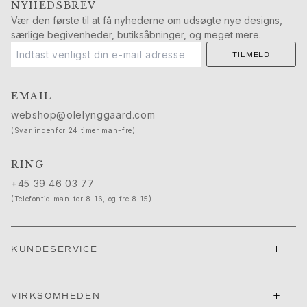
NYHEDSBREV
Push presents
Vær den første til at få nyhederne om udsøgte nye designs,
Julegaver
særlige begivenheder, butiksåbninger, og meget mere.
Valentinsdag
Mors dag
TILMELD
Fars dag
Passion
EMAIL
Dyr
webshop@olelynggaard.com
Farver
(Svar indenfor 24 timer man-fre)
Blomster
Natur
RING
Havet
+45 39 46 03 77
Romantik
(Telefontid man-tor 8-16, og fre 8-15)
Symboler
Opdag
Nyheder
+
KUNDESERVICE
Mest populære
En ikonisk begyndelse
Se smykkerne | A Place for Dreams
+
VIRKSOMHEDEN
Ruud bryllupssmykker