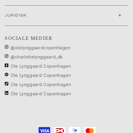
Cannes filmfestival edit
Sculpted Silhouettes Edit
+
JURIDISK
Personaliserede gaver
Gaver i sølv
Gaver til hende
SOCIALE MEDIER
Gaver til ham
@olelynggaardcopenhagen
Til Ham
Images_For Him
@charlottelynggaard_dk
Kategorier
Ole Lynggaard Copenhagen
Ringe
Ole Lynggaard Copenhagen
Armbånd
Halskæder
Ole Lynggaard Copenhagen
Manchetknapper
Ole Lynggaard Copenhagen
Charms
Brocher
Nøgleringe
Kollektioner
Julius