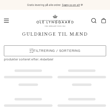
Gratis levering på alle ordrer.
Spørg os om alt
💬
Smykker
GULDRINGE TIL MÆND
Images_Fine Jewellery
Kategorier
FILTRERING / SORTERING
Ringe
Vedhæng
produkter
sorteret efter
: Anbefalet
Halskæder
Øreringe par
Øreringe singles
Øreringevedhæng
Armbånd
Charms
Brocher
Perlekæder og kuglelåse