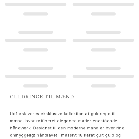
Guld øreringe til kvinder
Guld armbånd til kvinder
Guld halskæder til kvinder
Guld vedhæng til kvinder
Forlovelse & Bryllup
Images_Wedding and engagment
Forlovelse
Forlovelsesringe til hende
Forlovelsesringe til ham
Bryllup
Vielsesringe til hende
Vielsesringe til ham
Bryllupsmykker til hende
GULDRINGE TIL MÆND
Bryllupssmykker til ham
Morgengaver til hende
Udforsk vores eksklusive kollektion af guldringe til
Morgengaver til ham
mænd, hvor raffineret elegance møder enestående
Kollektioner
håndværk. Designet til den moderne mand er hver ring
Solitaire
omhyggeligt håndlavet i massivt 18 karat gult guld og