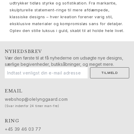
Nature
udtrykker tidløs styrke og sofistikation. Fra markante,
Winter Frost
skulpturelle statement-ringe til mere afdæmpede,
Lotus Pavé
klassiske designs – hver kreation forener varig stil,
Celebration
eksklusive materialer og kompromisløs sans for detaljer.
Love Bands
Oplev den stille luksus i guld, skabt til at holde hele livet.
Forever Love
Love Rings
The Ring
NYHEDSBREV
Guides
Vær den første til at få nyhederne om udsøgte nye designs,
særlige begivenheder, butiksåbninger, og meget mere.
Forlovelse- & Bryllupsguide
Diamantguide
TILMELD
Størrelsesguide
Gaver
EMAIL
Images_Gifts
webshop@olelynggaard.com
Anledning
(Svar indenfor 24 timer man-fre)
Dimissionsgaver
Hestens år
RING
Bryllupsdag
+45 39 46 03 77
Fødselsdagsgaver