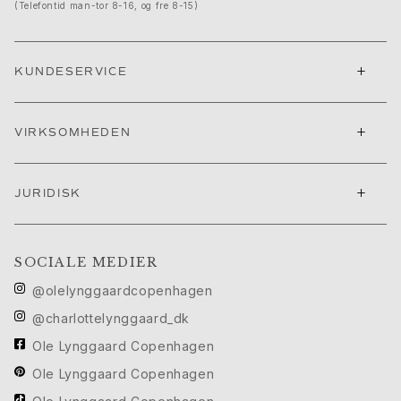
(Telefontid man-tor 8-16, og fre 8-15)
Push presents
Julegaver
Valentinsdag
+
Mors dag
KUNDESERVICE
Fars dag
Passion
+
VIRKSOMHEDEN
Dyr
Farver
Blomster
+
JURIDISK
Natur
Havet
Romantik
SOCIALE MEDIER
Symboler
Opdag
@olelynggaardcopenhagen
Nyheder
@charlottelynggaard_dk
Mest populære
Ole Lynggaard Copenhagen
En ikonisk begyndelse
Se smykkerne | A Place for Dreams
Ole Lynggaard Copenhagen
Ruud bryllupssmykker